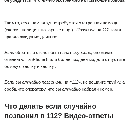
он убедиться, что ничего экстренного на том конце провода
.
Так что,
если
вам вдруг потребуется экстренная помощь
(скорая, полиция, пожарные и пр.) .
Позвонил
на
112
там и
правда ожидание длинное.
Если
обратный отсчет был начат
случайно
, его можно
отменить. На iPhone 8 или более поздней модели отпустите
боковую кнопку и кнопку .
Если
вы
случайно позвонили
на «
112
», не вешайте трубку, а
сообщите оператору, что вы
случайно
набрали номер. ⠀
Что делать если случайно
позвонил в 112? Видео-ответы