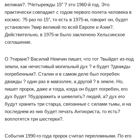
великая?. ?Четырежды 15″ ? это 1960-й год. Это
практически совпадает с годом первого полета человека в
космос. ?5 раз по 15″, то есть в 1975-м, говорит он, будет
установлен ?мир великий по всей Европе и Азии?.
Действительно, в 1975-м было заключено Хельсинское
соглашение.
О ?тиране? Василий Немчин пишет, что тот ?выйдет из-под
земли, как нечестивый могильный дух ? и будет ?дважды
погребенным?. Сталин и в самом деле был погребен
дважды ? один раз в мавзолее, а другой ? в земле. Но,
пишет пророк, даже и тогда, когда он будет погребен, его
дух будет ?будоражить и шевелить? людей, а? дух его
будут хранить три старца, связанные с силами тьмы, и на
последнем из них будет печать Антихриста, то есть?
воплотятся три шестерки?.
События 1990-го года пророк считал переломными. По его