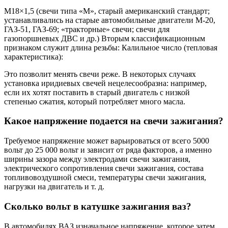
M18×1,5 (свечи типа «М», старый американский стандарт;
устанавливались на старые автомобильные двигатели М-20,
ГАЗ-51, ГАЗ-69; «тракторные» свечи; свечи для
газопоршневых ДВС и др.) Вторым классификационным
признаком служит длина резьбы: Калильное число (тепловая
характеристика):
Это позволит менять свечи реже. В некоторых случаях
установка иридиевых свечей нецелесообразна: например,
если их хотят поставить в старый двигатель с низкой
степенью сжатия, который потребляет много масла.
Какое напряжение подается на свечи зажигания?
Требуемое напряжение может варьироваться от всего 5000
вольт до 25 000 вольт и зависит от ряда факторов, а именно
ширины зазора между электродами свечи зажигания,
электрического сопротивления свечи зажигания, состава
топливовоздушной смеси, температуры свечи зажигания,
нагрузки на двигатель и т. д.
Сколько вольт в катушке зажигания ваз?
В автомобилях ВАЗ изначальное напряжение, которое затем