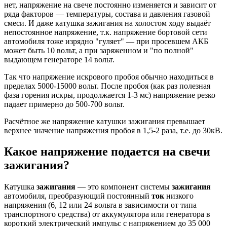
нет, напряжение на свече постоянно изменяется и зависит от
ряда факторов — температуры, состава и давления газовой
смеси. И даже катушка зажигания на холостом ходу выдаёт
непостоянное напряжение, т.к. напряжение бортовой сети
автомобиля тоже изрядно "гуляет" — при просевшем АКБ
может быть 10 вольт, а при заряженном и "по полной"
выдающем генераторе 14 вольт.
Так что напряжение искрового пробоя обычно находиться в
пределах 5000-15000 вольт. После пробоя (как раз полезная
фаза горения искры, продолжается 1-3 мс) напряжение резко
падает примерно до 500-700 вольт.
Расчётное же напряжение катушки зажигания превышает
верхнее значение напряжения пробоя в 1,5-2 раза, т.е. до 30кВ.
Какое напряжение подается на свечи
зажигания?
Катушка
зажигания
— это компонент системы
зажигания
автомобиля, преобразующий постоянный
ток
низкого
напряжения (6, 12 или 24 вольта в зависимости от типа
транспортного средства) от аккумулятора или генератора в
короткий электрический импульс с напряжением до 35 000