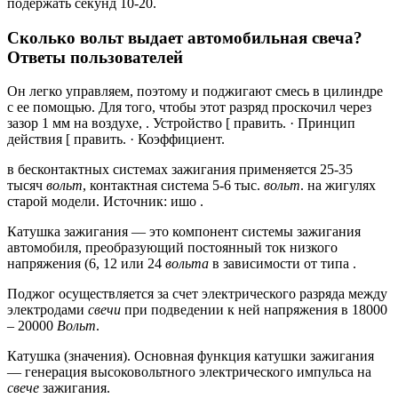
подержать секунд 10-20.
Сколько вольт выдает автомобильная свеча?
Ответы пользователей
Он легко управляем, поэтому и поджигают смесь в цилиндре
с ее помощью. Для того, чтобы этот разряд проскочил через
зазор 1 мм на воздухе, . ‎Устройство [ править. · ‎Принцип
действия [ править. · ‎Коэффициент.
в бесконтактных системах зажигания применяется 25-35
тысяч
вольт
, контактная система 5-6 тыс.
вольт
. на жигулях
старой модели. Источник: ишо .
Катушка зажигания — это компонент системы зажигания
автомобиля, преобразующий постоянный ток низкого
напряжения (6, 12 или 24
вольта
в зависимости от типа .
Поджог осуществляется за счет электрического разряда между
электродами
свечи
при подведении к ней напряжения в 18000
– 20000
Вольт
.
Катушка (значения). Основная функция катушки зажигания
— генерация высоковольтного электрического импульса на
свече
зажигания.