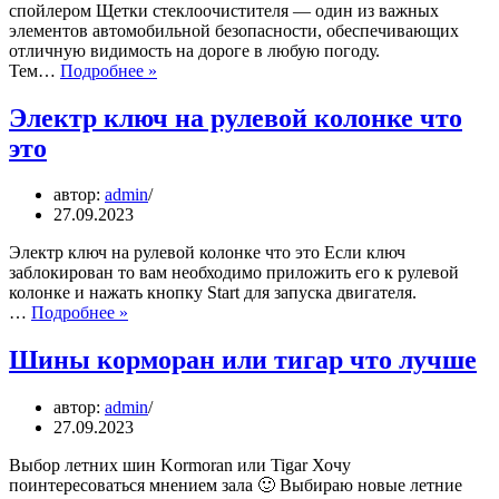
спойлером Щетки стеклоочистителя — один из важных
элементов автомобильной безопасности, обеспечивающих
отличную видимость на дороге в любую погоду.
Щетки
Тем…
Подробнее »
со
спойлером
Электр ключ на рулевой колонке что
как
это
правильно
установить
автор:
admin
27.09.2023
Электр ключ на рулевой колонке что это Если ключ
заблокирован то вам необходимо приложить его к рулевой
колонке и нажать кнопку Start для запуска двигателя.
Электр
…
Подробнее »
ключ
на
Шины корморан или тигар что лучше
рулевой
колонке
автор:
admin
что
27.09.2023
это
Выбор летних шин Kormoran или Tigar Хочу
поинтересоваться мнением зала 🙂 Выбираю новые летние