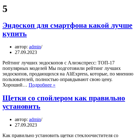
5
Эндоскоп для смартфона какой лучше
купить
автор:
admin
27.09.2023
Рейтинг лучших эндоскопов с Алиэкспресс: ТОП-17
популярных моделей Мы подготовили рейтинг лучших
эндоскопов, продающихся на AliExpress, которые, по мнению
пользователей, полностью оправдывают свою цену.
Эндоскоп
Хороший…
Подробнее »
для
смартфона
Щетки со спойлером как правильно
какой
установить
лучше
купить
автор:
admin
27.09.2023
Как правильно установить щетки стеклоочистителя со