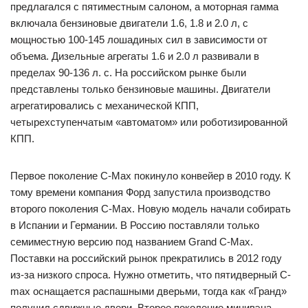
предлагался с пятиместным салоном, а моторная гамма
включала бензиновые двигатели 1.6, 1.8 и 2.0 л, с
мощностью 100-145 лошадиных сил в зависимости от
объема. Дизельные агрегаты 1.6 и 2.0 л развивали в
пределах 90-136 л. с. На российском рынке были
представлены только бензиновые машины. Двигатели
агрегатировались с механической КПП,
четырехступенчатым «автоматом» или роботизированной
КПП.
Первое поколение C-Max покинуло конвейер в 2010 году. К
тому времени компания Форд запустила производство
второго поколения C-Max. Новую модель начали собирать
в Испании и Германии. В Россию поставляли только
семиместную версию под названием Grand C-Max.
Поставки на российский рынок прекратились в 2012 году
из-за низкого спроса. Нужно отметить, что пятидверный C-
max оснащается распашными дверьми, тогда как «Гранд»
получил сдвижные двери. Второе поколение минивэна