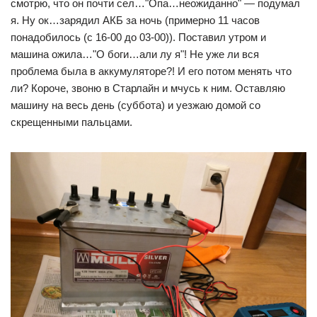
смотрю, что он почти сел…"Опа…неожиданно" — подумал
я. Ну ок…зарядил АКБ за ночь (примерно 11 часов
понадобилось (с 16-00 до 03-00)). Поставил утром и
машина ожила…"О боги…али лу я"! Не уже ли вся
проблема была в аккумуляторе?! И его потом менять что
ли? Короче, звоню в Старлайн и мчусь к ним. Оставляю
машину на весь день (суббота) и уезжаю домой со
скрещенными пальцами.