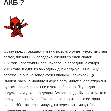
АКБ ?
Сразу предупреждаю и извиняюсь, что будет много мыслей
вслух, писанины и передача мнений со слов людей.
1. И так…преступим: все началось с середины октября
2018 года, в один из выходных дней саджусь в машину,
завожу…а она не заводится! Опаньки…приехали ((((
Вышел, закрыл машину и через пару минут снова открыл и
вуа-ля…завелась как ни в чем не бывало. "Ну ладно"…
подумал я и уехал по делам. Вскоре, когда был в отпуске в
первую половину ноября, началось повторение истории
выше, НО…ни через минуту, ни через пять минут (на
холодную не завелась) и вот это уже насторожило меня.