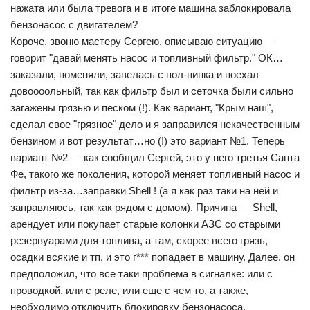
нажата или была тревога и в итоге машина заблокировала
бензонасос с двигателем?
Короче, звоню мастеру Сергею, описываю ситуацию —
говорит "давай менять насос и топливный фильтр." ОК…
заказали, поменяли, завелась с пол-пинка и поехал
довоооольный, так как фильтр был и сеточка были сильно
загажены грязью и песком (!). Как вариант, "Крым наш",
сделал свое "грязное" дело и я заправился некачественным
бензином и вот результат…но (!) это вариант №1. Теперь
вариант №2 — как сообщил Сергей, это у него третья Санта
Фе, такого же поколения, которой меняет топливный насос и
фильтр из-за…заправки Shell ! (а я как раз таки на ней и
заправляюсь, так как рядом с домом). Причина — Shell,
арендует или покупает старые колонки АЗС со старыми
резервуарами для топлива, а там, скорее всего грязь,
осадки всякие и тп, и это г*** попадает в машину. Далее, он
предположил, что все таки проблема в сигналке: или с
проводкой, или с реле, или еще с чем то, а также,
необходимо отключить блокировку бензонасоса.