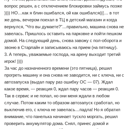
вопрос решен, а с отключением блокировки займусь позже
)))) НО…как я блин ошибался, ой как ошибался(((… в тот
же день, вечером поехал в ТЦ в детский магазин и когда
вернулся, "Что вы думаете?"…правильно, машина снова не
завелась. Пришлось оставить на парковке и пойти пешком
домой. На следующий день, снова завожу с пол-оборота и
звоню в Старлайн и записываюсь на прием (на пятницу).
3. А теперь, уважаемые господа, на арену выходит третий
игрок! ))))
За час до назначенного времени (это пятница), решил
прогреть машину и она снова не заводится, ни с ключа, ни с
автозапуска (выдал пару раз ошибку ОС — 07). Ждал
какое время, — реакция 0, ждал пару часов — реакция 0.
Так в сервис и не попал, но они меня ждали в любом
случае. Потом каким то образом автозапуск сработал, но
выключив его, с ключа не завелась…падла! Но я обратил
внимание, что панелька начинает тускло моргать, решил
проверить аккумулятор дома. Снял, принес домой и