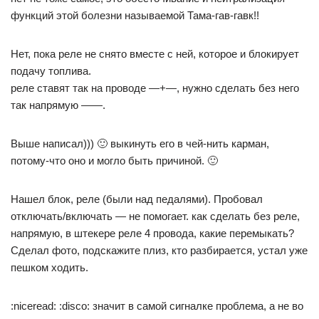
функций этой болезни называемой Тама-гав-гавк!!
Нет, пока реле не снято вместе с ней, которое и блокирует
подачу топлива.
реле ставят так на проводе —+—, нужно сделать без него
так напрямую ——.
Выше написал))) 🙂 выкинуть его в чей-нить карман,
потому-что оно и могло быть причиной. 🙂
Нашел блок, реле (были над педалями). Пробовал
отключать/включать — не помогает. как сделать без реле,
напрямую, в штекере реле 4 провода, какие перемыкать?
Сделал фото, подскажите плиз, кто разбирается, устал уже
пешком ходить.
:niceread: :disco: значит в самой сигналке проблема, а не во