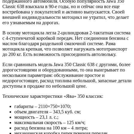
подержанного автомобиля. Особую популярность Jаwa 350
Classic 638 взыскала в 90-е годы, но и сейчас она все еще
востребована у покупателей и активно выпускается. Своей
внешней индивидуальности мотоцикл не утратил, что делает
его узнаваемым на дорогах.
В основу мотоцикла легла 2-цилиндровая 2-тактатная система
с 4-ступенчатой коробкой передач. Нет соединения бензина с
маслом благодаря раздельной смазочной системе. Рама
мотоцикла крепкая, что позволяет нагружать мототранспорт
до 200 кг. Есть возможность присоединить автолюльку.
Если сравнивать модель Jаwa 350 Classic 638 с другими, более
дорогостоящими и оборудованными, то она выигрывает по
нескольким параметрам: обслуживание простое и
недорогостоящее, расход топлива небольшой, запасные детали
доступны в продаже по небольшой цене.
Технические характеристики «Ява» 350 классик:
габариты – 2110×750×1070;
объем двигателя – 343,5 куб. см;
мощность – 23,1 л. с.;
максимальная скорость – 125 км/ч;
расход бензина на 100 км – 4 литра;
механическая коробка переключения передач.