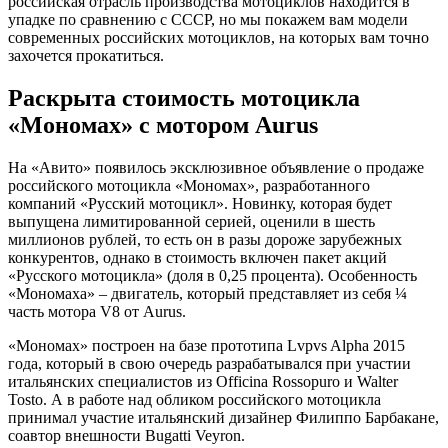
российская отрасль производства мотоциклов находится в
упадке по сравнению с СССР, но мы покажем вам модели
современных российских мотоциклов, на которых вам точно
захочется прокатиться.
Раскрыта стоимость мотоцикла
«Мономах» с мотором Aurus
На «Авито» появилось эксклюзивное объявление о продаже
российского мотоцикла «Мономах», разработанного
компаний «Русский мотоцикл». Новинку, которая будет
выпущена лимитированной серией, оценили в шесть
миллионов рублей, то есть он в разы дороже зарубежных
конкурентов, однако в стоимость включен пакет акций
«Русского мотоцикла» (доля в 0,25 процента). Особенность
«Мономаха» – двигатель, который представляет из себя ¼
часть мотора V8 от Aurus.
«Мономах» построен на базе прототипа Lvpvs Alpha 2015
года, который в свою очередь разрабатывался при участии
итальянских специалистов из Officina Rossopuro и Walter
Tosto. А в работе над обликом российского мотоцикла
принимал участие итальянский дизайнер Филиппо Барбакане,
соавтор внешности Bugatti Veyron.