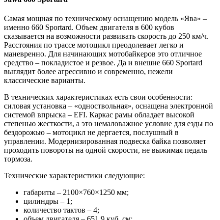
Самая мощная по техническому оснащению модель «Ява» –
именно 660 Sportard. Объем двигателя в 600 кубов
сказывается на возможности развивать скорость до 250 км/ч.
Расстояния по трассе мотоцикл преодолевает легко и
маневренно. Для начинающих мотобайкеров это отличное
средство – покладистое и резвое. Да и внешне 660 Sportard
выглядит более агрессивно и современно, нежели
классические варианты.
В технических характеристиках есть свои особенности:
силовая установка – «одноствольная», оснащена электронной
системой впрыска – EFI. Каркас рамы обладает высокой
степенью жесткости, а это немаловажное условие для езды по
бездорожью – мотоцикл не дергается, послушный в
управлении. Модернизированная подвеска байка позволяет
проходить повороты на одной скорости, не выжимая педаль
тормоза.
Технические характеристики следующие:
габариты – 2100×760×1250 мм;
цилиндры – 1;
количество тактов – 4;
объем двигателя – 651,9 куб. см;