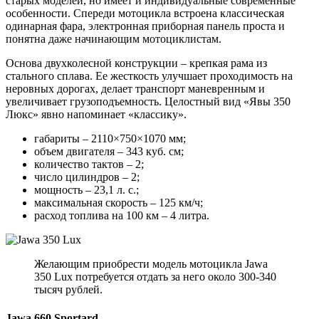
старых моделей, но имеет и индивидуальные современные
особенности. Спереди мотоцикла встроена классическая
одинарная фара, электронная приборная панель проста и
понятна даже начинающим мотоциклистам.
Основа двухколесной конструкции – крепкая рама из
стального сплава. Ее жесткость улучшает проходимость на
неровных дорогах, делает транспорт маневренным и
увеличивает грузоподъемность. Целостный вид «Явы 350
Люкс» явно напоминает «классику».
габариты – 2110×750×1070 мм;
объем двигателя – 343 куб. см;
количество тактов – 2;
число цилиндров – 2;
мощность – 23,1 л. с.;
максимальная скорость – 125 км/ч;
расход топлива на 100 км – 4 литра.
Желающим приобрести модель мотоцикла Jawa
350 Lux потребуется отдать за него около 300-340
тысяч рублей.
Jawa 660 Sportard