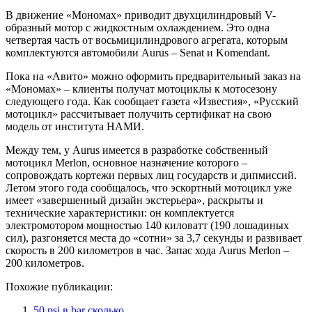
В движение «Мономах» приводит двухцилиндровый V-
образный мотор с жидкостным охлаждением. Это одна
четвертая часть от восьмицилиндрового агрегата, которым
комплектуются автомобили Aurus – Senat и Komendant.
Пока на «Авито» можно оформить предварительный заказ на
«Мономах» – клиенты получат мотоциклы к мотосезону
следующего года. Как сообщает газета «Известия», «Русский
мотоцикл» рассчитывает получить сертификат на свою
модель от института НАМИ.
Между тем, у Aurus имеется в разработке собственный
мотоцикл Merlon, основное назначение которого –
сопровождать кортежи первых лиц государств и дипмиссий.
Летом этого года сообщалось, что эскортный мотоцикл уже
имеет «завершенный дизайн экстерьера», раскрыты и
технические характеристики: он комплектуется
электромотором мощностью 140 киловатт (190 лошадиных
сил), разгоняется места до «сотни» за 3,7 секунды и развивает
скорость в 200 километров в час. Запас хода Aurus Merlon –
200 километров.
Похожие публикации:
50 psi в bar сколько