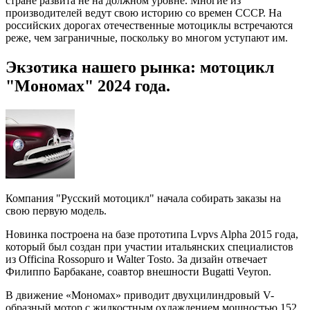
стране развита не на должном уровне. Многие из
производителей ведут свою историю со времен СССР. На
российских дорогах отечественные мотоциклы встречаются
реже, чем заграничные, поскольку во многом уступают им.
Экзотика нашего рынка: мотоцикл
"Мономах" 2024 года.
Компания "Русский мотоцикл" начала собирать заказы на
свою первую модель.
Новинка построена на базе прототипа Lvpvs Alpha 2015 года,
который был создан при участии итальянских специалистов
из Officina Rossopuro и Walter Tosto. За дизайн отвечает
Филиппо Барбакане, соавтор внешности Bugatti Veyron.
В движение «Мономах» приводит двухцилиндровый V-
образный мотор с жидкостным охлаждением мощностью 152