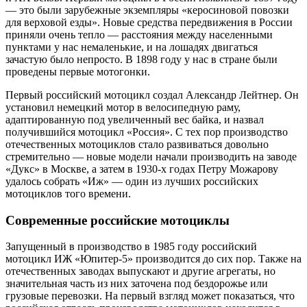
— это были зарубежные экземпляры «керосиновой повозки
для верховой езды». Новые средства передвижения в России
приняли очень тепло — расстояния между населенными
пунктами у нас немаленькие, и на лошадях двигаться
зачастую было непросто. В 1898 году у нас в стране были
проведены первые мотогонки.
Первый российский мотоцикл создал Александр Лейтнер. Он
установил немецкий мотор в велосипедную раму,
адаптированную под увеличенный вес байка, и назвал
получившийся мотоцикл «Россия». С тех пор производство
отечественных мотоциклов стало развиваться довольно
стремительно — новые модели начали производить на заводе
«Дукс» в Москве, а затем в 1930-х годах Петру Можарову
удалось собрать «Иж» — один из лучших российских
мотоциклов того времени.
Современные российские мотоциклы
Запущенный в производство в 1985 году российский
мотоцикл ИЖ «Юпитер-5» производится до сих пор. Также на
отечественных заводах выпускают и другие агрегаты, но
значительная часть из них заточена под бездорожье или
грузовые перевозки. На первый взгляд может показаться, что