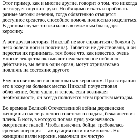
Этот пример, как и многие другие, говорит о том, что никогда
не следует опускать руки. Необходимо искать и пробовать
разные методы лечения, тогда обязательно отыщется
доступное средство, способное помочь полностью исцелиться.
В данном случае это оказалось возможным благодаря
керосину.
А вот другая история. Николай не мог справиться с болями (у
него болели ноги и поясница). Таблетки не действовали, и он
перестал их принимать, тем более что, как известно, очень
многие лекарства оказывают нежелательное побочное
действие и, вы лечив один орган, могут отрицательно
повлиять на состояние другого.
Ему посоветовали воспользоваться керосином. При втирании
его в кожу на больных местах Николай почувствовал
облегчение, боли ушли, и теперь, если возникает
необходимость, он всегда пользуется этим простым методом.
Во времена Великой Отечественной войны деревенские
женщины спасли раненого советского солдата, бежавшего из
плена. В ноге, в которую попала пуля, уже началось
омертвение тканей. Чтобы вылечить бойца, требовалась
срочная операция — ампутация ноги ниже колена. Но
женщины взяли керосин, намочили им чистую