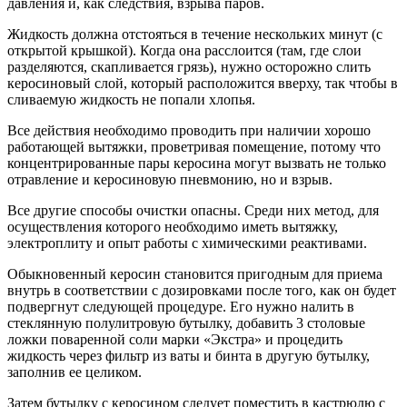
давления и, как следствия, взрыва паров.
Жидкость должна отстояться в течение нескольких минут (с
открытой крышкой). Когда она расслоится (там, где слои
разделяются, скапливается грязь), нужно осторожно слить
керосиновый слой, который расположится вверху, так чтобы в
сливаемую жидкость не попали хлопья.
Все действия необходимо проводить при наличии хорошо
работающей вытяжки, проветривая помещение, потому что
концентрированные пары керосина могут вызвать не только
отравление и керосиновую пневмонию, но и взрыв.
Все другие способы очистки опасны. Среди них метод, для
осуществления которого необходимо иметь вытяжку,
электроплиту и опыт работы с химическими реактивами.
Обыкновенный керосин становится пригодным для приема
внутрь в соответствии с дозировками после того, как он будет
подвергнут следующей процедуре. Его нужно налить в
стеклянную полулитровую бутылку, добавить 3 столовые
ложки поваренной соли марки «Экстра» и процедить
жидкость через фильтр из ваты и бинта в другую бутылку,
заполнив ее целиком.
Затем бутылку с керосином следует поместить в кастрюлю с