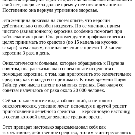
свой вес, впервые за долгое время у нее появился аппетит.
Постепенно она вернула утраченное здоровье.
Эта женщина доказала на своем опыте, что керосин
действительно способен исцелять. По ее мнению, прием
чистого (авиационного) керосина особенно помогает при
заболеваниях крови. Она рекомендует в профилактических
целях принимать это средство (по 15 капель на кусочек
сахара) всем людям, начиная лечение с приема 1–2 капель
керосина 3 раза в день.
Онкологическим больным, которые обращались к Пауле за
советом, она рассказывала о своем опыте исцеления с
помощью керосина, о том, как приготовить это замечательное
средство, как и когда его принимать. К тому времени Пауля
Гайнер уже имела патент во многих странах. Благодаря ее
советам излечилось от рака около 20 000 человек.
Сейчас также многие виды заболеваний, и не только
онкологических, успешно лечат, используя и другой рецепт
приготовления лечебного средства — керосиновую настойку,
в состав которой входят зеленые грецкие орехи.
Этот препарат настолько зарекомендовал себя как
эффективное, действенное средство, что им заинтересовались