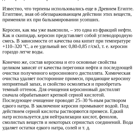
Известно, что терпены использовались еще в Древнем Египте.
Египтяне, зная об обеззараживающем действии этих веществ,
применяли их при бальзамировании усопших.
Керосин, как мы уже выяснили, – это одна из фракций нефти.
Как и скипидар, керосин представляет собой углеводородную
смесь. В зависимости от качества она кипит при температуре
+110–320 °C, а ее удельный вес 0,80-0,85 г/см3, т. е. керосин
гораздо легче воды.
Конечно же, состав керосина и его основные свойства
целиком зависят от качества перегонки нефти и последующей
очистки полученного керосинового дистиллята. Химическая
очистка удаляет посторонние примеси, придающие керосину
неприятный запах, и свойство осмоляться и приобретать
темный оттенок. Для очищения керосиновый дистиллят
сначала обрабатывают крепкой серной кислотой.
Последующее очищение проводят 25–30 %-ным раствором
едкого натра. В заключение керосин промывают водой. Под
действием серной кислоты растворяются примеси. Едкий
натр используется для нейтрализации кислот, фенолов,
смолистых веществ и некоторых сернистых соединений. Вода
удаляет остатки едкого натра, солей и т. д.