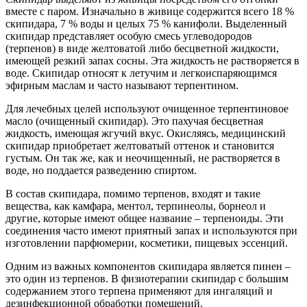
вместе с паром. Изначально в живице содержится всего 18 %
скипидара, 7 % воды и целых 75 % канифоли. Выделенный
скипидар представляет особую смесь углеводородов
(терпенов) в виде желтоватой либо бесцветной жидкости,
имеющей резкий запах сосны. Эта жидкость не растворяется в
воде. Скипидар относят к летучим и легкоиспаряющимся
эфирным маслам и часто называют терпентином.
Для лечебных целей используют очищенное терпентиновое
масло (очищенный скипидар). Это пахучая бесцветная
жидкость, имеющая жгучий вкус. Окисляясь, медицинский
скипидар приобретает желтоватый оттенок и становится
густым. Он так же, как и неочищенный, не растворяется в
воде, но поддается разведению спиртом.
В состав скипидара, помимо терпенов, входят и такие
вещества, как камфара, ментол, терпинеолы, борнеол и
другие, которые имеют общее название – терпеноиды. Эти
соединения часто имеют приятный запах и используются при
изготовлении парфюмерии, косметики, пищевых эссенций.
Одним из важных компонентов скипидара является пинен –
это один из терпенов. В физиотерапии скипидар с большим
содержанием этого терпена применяют для ингаляций и
дезинфекционной обработки помещений.