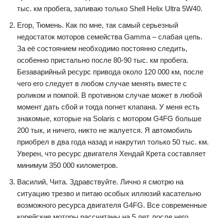
тыс. км пробега, заливаю только Shell Helix Ultra 5W40.
Егор, Тюмень. Как по мне, так самый серьезный
недостаток моторов семейства Gamma – слабая цепь.
За её состоянием необходимо постоянно следить,
особенно пристально после 80-90 тыс. км пробега.
Безаварийный ресурс привода около 120 000 км, после
чего его следует в любом случае менять вместе с
роликом и помпой. В противном случае может в любой
момент дать сбой и тогда погнет клапана. У меня есть
знакомые, которые на Solaris с мотором G4FG больше
200 тык, и ничего, никто не жалуется. Я автомобиль
приобрел в два года назад и накрутил только 50 тыс. км.
Уверен, что ресурс двигателя Хендай Крета составляет
минимум 350 000 километров.
Василий, Чита. Здравствуйте. Лично я смотрю на
ситуацию трезво и питаю особых иллюзий касательно
возможного ресурса двигателя G4FG. Все современные
корейские моторы рассчитаны на 5 лет, после чего