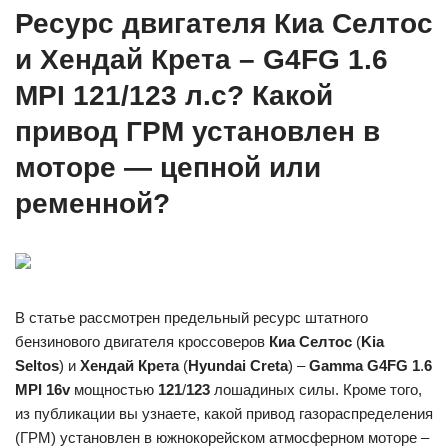
Ресурс двигателя Киа Селтос
и Хендай Крета – G4FG 1.6
MPI 121/123 л.с? Какой
привод ГРМ установлен в
моторе — цепной или
ременной?
В статье рассмотрен предельный ресурс штатного
бензинового двигателя кроссоверов
Киа Селтос
(
Kia
Seltos
) и
Хендай Крета
(
Hyundai Creta
) –
Gamma G4FG 1
.
6
MPI 16v
мощностью
121
/
123
лошадиных силы. Кроме того,
из публикации вы узнаете, какой привод газораспределения
(ГРМ) установлен в южнокорейском атмосферном моторе –