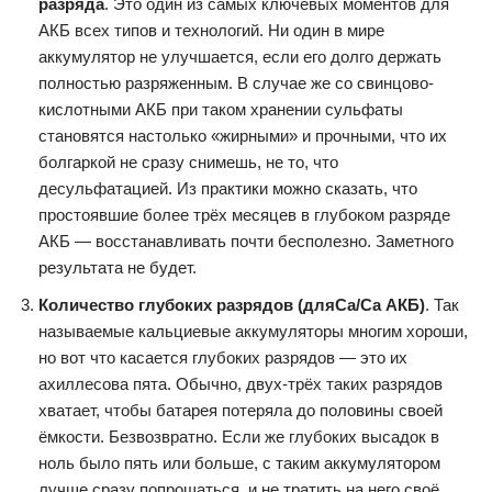
разряда
. Это один из самых ключевых моментов для
АКБ всех типов и технологий. Ни один в мире
аккумулятор не улучшается, если его долго держать
полностью разряженным. В случае же со свинцово-
кислотными АКБ при таком хранении сульфаты
становятся настолько «жирными» и прочными, что их
болгаркой не сразу снимешь, не то, что
десульфатацией. Из практики можно сказать, что
простоявшие более трёх месяцев в глубоком разряде
АКБ — восстанавливать почти бесполезно. Заметного
результата не будет.
Количество глубоких разрядов (для
Ca/
Ca АКБ)
. Так
называемые кальциевые аккумуляторы многим хороши,
но вот что касается глубоких разрядов — это их
ахиллесова пята. Обычно, двух-трёх таких разрядов
хватает, чтобы батарея потеряла до половины своей
ёмкости. Безвозвратно. Если же глубоких высадок в
ноль было пять или больше, с таким аккумулятором
лучше сразу попрощаться, и не тратить на него своё