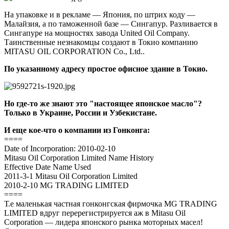
На упаковке и в рекламе — Япония, по штрих коду —
Малайзия, а по таможенной базе — Сингапур. Разливается в
Сингапуре на мощностях завода United Oil Company.
Таинственные незнакомцы создают в Токио компанию
MITASU OIL CORPORATION Co., Ltd..
По указанному адресу простое офисное здание в Токио.
Но где-то же знают это "настоящее японское масло"?
Только в Украине, России и Узбекистане.
И еще кое-что о компании из Гонконга:
====
Date of Incorporation: 2010-02-10
Mitasu Oil Corporation Limited Name History
Effective Date Name Used
2011-3-1 Mitasu Oil Corporation Limited
2010-2-10 MG TRADING LIMITED
====
Т.е маленькая частная гонконгская фирмочка MG TRADING
LIMITED вдруг перерегистрируется аж в Mitasu Oil
Corporation — лидера японского рынка моторных масел!