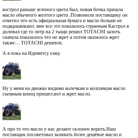
кострол раньше зеленого цвета был, новая бочка пришла
масло обычного желтого цвета .Позвонили поставщику он
ответил что есть официальная бумага и масло больше не
подкрашивают, мне все это показалось странным Кастрол я
доливал где то литр на 2 тыщи решил TOTACHI залить
сначала показалось что не жрет а потом оказалось жрет
также… TOTACHI дешевле,
А я пока на Идемитсу езжу.
Ну у меня на движке видимо колечкам и колпачкам масло
съемным конец пришел.вот и жрет масло.
А про то что масло у нас делают склонен верить.Наш
поставщик посоветовал заливать более дешёвое масло и