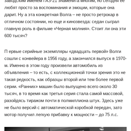
заводским именем ГАЗ-21 знаменита многим, но сегодня ее
любят просто за воспоминания и эмоции, которые она
дарит. Ну а эта конкретная Волга – не просто ретрокар в
отличном состоянии, но еще и кинозвезда: седан сыграл
главную роль в фильме «Черная молния». Стоит ли она эти
600 тысяч?
П ервые серийные экземпляры «двадцать первой» Волги
сошли с конвейера в 1956 году, а закончился выпуск в 1970-
м. Именно в этом году произвели автомобиль из
объявления – то есть, с коллекционной точки зрения это не
такая редкость, как образцы второй или тем более первой
серии. «Ранних» машин было выпущено всего около 30
тысяч, в то время как третья серия стала самой массовой,
разойдясь тиражом почти в полмиллиона штук. Здесь уже
не было версий с автоматической коробкой передач, зато
мотор получил легкую прибавку к мощности – до 75 л.с.