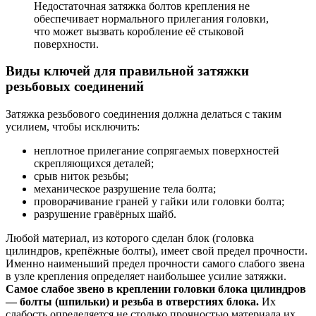
Недостаточная затяжка болтов крепления не
обеспечивает нормального прилегания головки,
что может вызвать коробление её стыковой
поверхности.
Виды ключей для правильной затяжки
резьбовых соединений
Затяжка резьбового соединения должна делаться с таким
усилием, чтобы исключить:
неплотное прилегание сопрягаемых поверхностей
скрепляющихся деталей;
срыв ниток резьбы;
механическое разрушение тела болта;
проворачивание граней у гайки или головки болта;
разрушение гравёрных шайб.
Любой материал, из которого сделан блок (головка
цилиндров, крепёжные болты), имеет свой предел прочности.
Именно наименьший предел прочности самого слабого звена
в узле крепления определяет наибольшее усилие затяжки.
Самое слабое звено в креплении головки блока цилиндров
— болты (шпильки) и резьба в отверстиях блока.
Их
слабость определяется не столько прочностью материала их