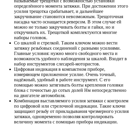
называемые трещотки с возможностью установки
определённого момента затяжки. При достижении этого
усилия трещотка срабатывает, и дальнейшее
закручивание становится невозможным. Трещоточная
насадка часто оснащается реверсом. В этом случае ей
можно не только закручивать болты и гайки, но и
откручивать их. Трещоткой комплектуются многие
наборы головок.
Со шкалой и стрелкой. Таким ключом можно вести
затяжку резьбовых соединений с разными усилиями.
Главные условия: нужно много свободного места и
возможность удобного наблюдения за шкалой. Входит в
набор инструментов слесарей-мотористов.
Цифровая индикация в компактном приборе,
измеряющем приложенное усилие. Очень точный,
надёжный, удобный в работе инструмент. С его
помощью можно затягивать болты крепления головки
блока с точностью до сотых долей Нм непосредственно
на двигателе автомобиля.
Комбинация выставляемого усилия затяжки с контролем
по цифровой или стрелочной индикации. Такие ключи
защищают резьбу от прикладывания чрезмерного усилия
затяжки, одновременно позволяя контролировать
величину момента с помощью прибора индикации.