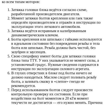
ко всем типам моторов:
Затяжка головки блока ведётся согласно схеме,
разработанной производителем двигателя.
Момент затяжки болтов крепления или гаек также
определён производителем и отражён в инструкции по
эксплуатации этого легкового автомобиля.
Затяжка ведётся исправным и калиброванным
динамометрическим ключом.
Болты крепления или шпильки с гайками используются
в идеальном состоянии без повреждения резьбы и тела
болта или шпильки. Резьба должна быть чистой, без
зазубрин и заусенцев.
Свою специфику имеют болты для затяжки головки
блока типа TTY. У них указывается не момент силы, а
установочный градус. Нужные сведения содержатся в
инструкции по эксплуатации силового агрегата.
В глухих отверстиях в блоке под болты ничего не
должно находиться. Маслом следует поливать резьбу
болта, а заливать смазку в «слепое» гнездо не
рекомендуется.
Перед использованием болтов следует произвести
контрольную проверку их состояния. Если при
воздействии на болт моментом в 20 кГм момент
текучести не достигается — его нужно менять. Причина