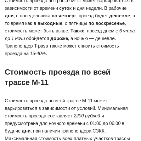
Стоимость проезда по трассе М-11 может варьироваться в
зависимости от времени
суток
и дня недели. В рабочие
дни
, с понедельника
по четверг
, проезд будет
дешевле
, в
то время как
в выходные
, с пятницы
по воскресенье
,
стоимость может быть выше.
Также
, проезд днем с
6 утра
до
1 ночи
обойдется
дороже
, а ночью — дешевле.
Транспондер T-pass также может снизить стоимость
проезда на
15-40%
.
Стоимость проезда по всей
трассе М-11
Стоимость проезда по всей трассе М-11 может
варьироваться в зависимости от условий. Минимальная
стоимость проезда составляет
2200 рублей
и
предусмотрена для ночного времени с 01:00 до 06:00 в
будние
дни
, при наличии транспондера СЗКК.
Максимальная стоимость всех платных участков трассы