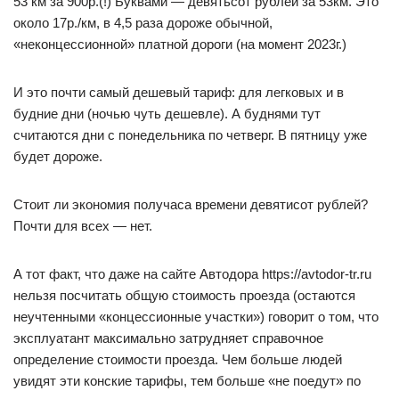
53 км за 900р.(!) Буквами — девятьсот рублей за 53км. Это
около 17р./км, в 4,5 раза дороже обычной,
«неконцессионной» платной дороги (на момент 2023г.)
И это почти самый дешевый тариф: для легковых и в
будние дни (ночью чуть дешевле). А буднями тут
считаются дни с понедельника по четверг. В пятницу уже
будет дороже.
Стоит ли экономия получаса времени девятисот рублей?
Почти для всех — нет.
А тот факт, что даже на сайте Автодора https://avtodor-tr.ru
нельзя посчитать общую стоимость проезда (остаются
неучтенными «концессионные участки») говорит о том, что
эксплуатант максимально затрудняет справочное
определение стоимости проезда. Чем больше людей
увидят эти конские тарифы, тем больше «не поедут» по