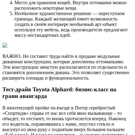
Место для хранения вещей. Внутри оттоманки можно
расположить некоторые вещи.
Необычное художественное решение — переступаем
границы. Каждый желающий имеет возможность
создать в своём интерьере необычный арт-объект
используя эту мебель, ведь производители предлагают
массу нестандартных идей.
ВАЖНО. Не составит труда найти в продаже модульные
диванные конструкции, которые дополнены оттоманками.
Эти конструкции зачастую располагаются по отдельности и
становятся дополнением дивана. Это позволяет существенно
расширить площадь и функциональность.
Тест-драйв Toyota Alphard: бизнес-класс на
грани авангарда
В вялотекущей пробке на въезде в Питер серебристый
«Спортидж» справа от нас вел себя явно вызывающе – то
объедет, то отстанет, то вновь протиснется вперед. Наконец
его водитель, поравнявшись с нами, опустил стекло и
высунул из окна руку с поднятым вверх большим пальцем:
«Хай класс!» И я уже не удивлялся – за неделю знакомства с