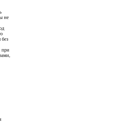
ь
ы не
од
то
 без
и при
рами,
я