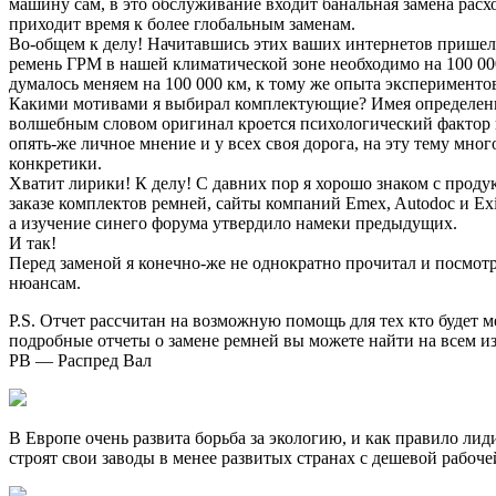
машину сам, в это обслуживание входит банальная замена расхо
приходит время к более глобальным заменам.
Во-общем к делу! Начитавшись этих ваших интернетов пришел 
ремень ГРМ в нашей климатической зоне необходимо на 100 000
думалось меняем на 100 000 км, к тому же опыта экспериментов 
Какими мотивами я выбирал комплектующие? Имея определенны
волшебным словом оригинал кроется психологический фактор ко
опять-же личное мнение и у всех своя дорога, на эту тему мног
конкретики.
Хватит лирики! К делу! С давних пор я хорошо знаком с прод
заказе комплектов ремней, сайты компаний Emex, Autodoc и Ex
а изучение синего форума утвердило намеки предыдущих.
И так!
Перед заменой я конечно-же не однократно прочитал и посмотр
нюансам.
P.S. Отчет рассчитан на возможную помощь для тех кто будет м
подробные отчеты о замене ремней вы можете найти на всем из
РВ — Распред Вал
В Европе очень развита борьба за экологию, и как правило ли
строят свои заводы в менее развитых странах c дешевой рабоче