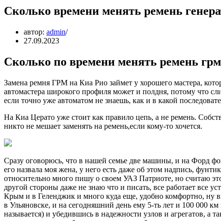
Сколько времени менять ремень генера
автор:
admin
27.09.2023
Сколько по времени менять ремень грм
Замена ремня ГРМ на Киа Рио займет у хорошего мастера, кото
автомастера широкого профиля может и полдня, потому что сли
если точно уже автоматом не знаешь, как и в какой последовате
На Киа Церато уже стоит как правило цепь, а не ремень. Собс
никто не мешает заменять на ремень,если кому-то хочется.
Сразу оговорюсь, что в нашей семье две машины, и на Форд фо
его назвала моя жена, у него есть даже об этом надпись, фунт
относительно много пишу о своем УАЗ Патриоте, но считаю э
другой стороны даже не знаю что и писать, все работает все у
Крым и в Геленджик и много куда еще, удобно комфортно, ну вы
в Ульяновске, и на сегодняшний день ему 5-ть лет и 100 000 км
называется) и убедившись в надежности узлов и агрегатов, а т