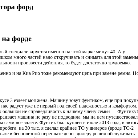
тора форд
 на форде
рый специализируется именно на этой марке минут 40. А у
шком много частей надо откручивать и снимать для этой замены
льности произвести действия, то будет достаточно трудоемко.
твенно и на Киа Рио тоже рекомендуют цепь при замене ремня. Н
кусе 3 ездеет моя жена. Машину зовут фунтиком, еще при покупк
ик нас радует уже не первый год своей надежностью и комфортом.
то большой не справедливость к нашему члену семьи — Фунтику!
страивает машина не разу не подводила, мы на нем путешествовал
 сами все знаете. Фунтик был куплен в июле 2013 года, в автос
 пробега, на 30 тыс. я сделал крайнее ТО у дилеров (вроде ТО-2
ак-же в бесполезной переплате денег дилеру решил обслуживать