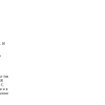
. И
о
е так
 Я
 C
и и в
алоне