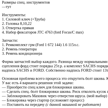
Размеры спец. инструментов
—тут
Инструменты:
1. Силовой ключ (+Труба)
2. Головка 8,10,22
3. Отвертка прямая
4. Набор фиксаторов JTC 4763 (ford Focus/C max)
Запчасти:
1. Ремкомплект грм (Ford 1 672 144) 1.6 115л.с.
2. Ремень генератора
3. Ремень кондиционера
Фирма запчастей выбор каждого. Разница между нормальными б
сцепления форд стоит порядка 25т.р. а комплект SACHS порядка
надпись SACHS и FORD. Собственно надпись FORD стоит 13т
Основная проблема всего процесса это открутить болт шкива. 
У вас есть 4 варианта решения этой задачи:
— Приобрести спец ключ для блокировки шкива.
— Сделать спец. болт блокировки шкива. Риск отколоть кусок
— Заблокировать Маховик через отверстия шруса. (мой выбор)
— Блокировка через стартер (усложняет процесс)
— Поставить на передачу
(с данной машиной не работает)