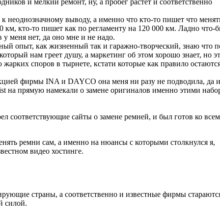
дников и мелкий ремонт, ну, а пробег растет и соответственно
к неоднозначному выводу, а именно что кто-то пишет что менят
 км, кто-то пишет как по регламенту на 120 000 км. Ладно что-б
у меня нет, да оно мне и не надо.
й опыт, как жизненный так и гаражно-творческий, знаю что п
торый нам греет душу, а маркетинг об этом хорошо знает, но э
о жарких споров в тырнете, кстати которые как правило остаются
укцией фирмы INA и DAYCO она меня ни разу не подводила, да 
ist на прямую намекали о замене оригиналов именно этими набо
ел соответствующие сайты о замене ремней, и был готов ко всем
енять ремни сам, а именно на нюансы с которыми столкнулся я,
вестном видео хостинге.
дирующие страны, а соответственно и известные фирмы стараютс
й силой.