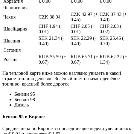
Хорватия
€ 0.00
€ 0.00
€ 0.00
Черногория
CZK 42.97 (+
CZK 37.43 (+
Чехия
CZK 38.94
0.45)
0.49)
CHF 1.94 (+
CHF 2.05 (+
CHF 2.03 (+
Швейцария
0.01)
0.01)
0.02)
SEK 21.34 (-
SEK 22.29 (-
SEK 25.46 (+
Швеция
0.40)
0.40)
0.70)
Эстония
RUB 55.59 (+
RUB 65.71 (+
RUB 62.22 (+
Россия
0.67)
0.67)
1.34)
На тепловой карте ниже можно наглядно увидеть в какой
стране топливо дешевле. Зелёный цвет означает дешёвое
топливо, красный более дорогое.
Бензин 95
Бензин 98
Дизель
Бензин 95 в Европе
Средняя цена по Европе за последние две недели увеличилась
на € 0.01 и составляет € 1.62.