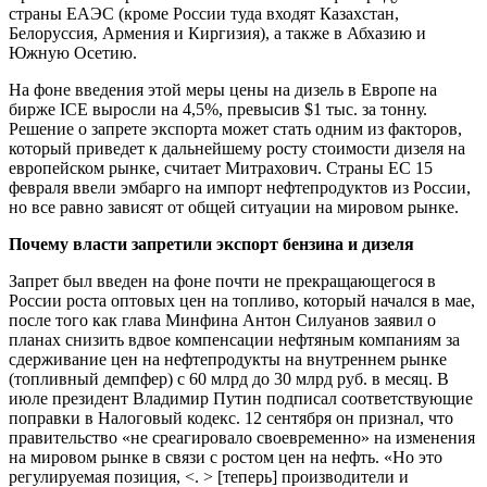
страны ЕАЭС (кроме России туда входят Казахстан,
Белоруссия, Армения и Киргизия), а также в Абхазию и
Южную Осетию.
На фоне введения этой меры цены на дизель в Европе на
бирже ICE выросли на 4,5%, превысив $1 тыс. за тонну.
Решение о запрете экспорта может стать одним из факторов,
который приведет к дальнейшему росту стоимости дизеля на
европейском рынке, считает Митрахович. Страны ЕС 15
февраля ввели эмбарго на импорт нефтепродуктов из России,
но все равно зависят от общей ситуации на мировом рынке.
Почему власти запретили экспорт бензина и дизеля
Запрет был введен на фоне почти не прекращающегося в
России роста оптовых цен на топливо, который начался в мае,
после того как глава Минфина Антон Силуанов заявил о
планах снизить вдвое компенсации нефтяным компаниям за
сдерживание цен на нефтепродукты на внутреннем рынке
(топливный демпфер) с 60 млрд до 30 млрд руб. в месяц. В
июле президент Владимир Путин подписал соответствующие
поправки в Налоговый кодекс. 12 сентября он признал, что
правительство «не среагировало своевременно» на изменения
на мировом рынке в связи с ростом цен на нефть. «Но это
регулируемая позиция, <. > [теперь] производители и