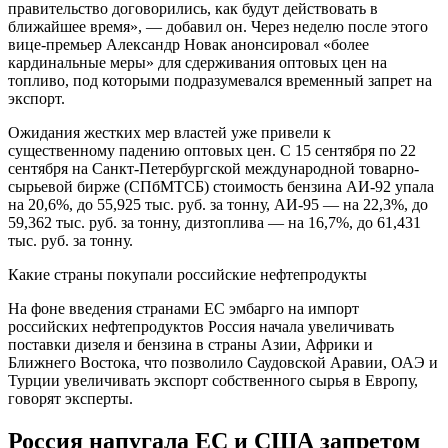
правительство договорились, как будут действовать в
ближайшее время», — добавил он. Через неделю после этого
вице-премьер Александр Новак анонсировал «более
кардинальные меры» для сдерживания оптовых цен на
топливо, под которыми подразумевался временный запрет на
экспорт.
Ожидания жестких мер властей уже привели к
существенному падению оптовых цен. С 15 сентября по 22
сентября на Санкт-Петербургской международной товарно-
сырьевой бирже (СПбМТСБ) стоимость бензина АИ-92 упала
на 20,6%, до 55,925 тыс. руб. за тонну, АИ-95 — на 22,3%, до
59,362 тыс. руб. за тонну, дизтоплива — на 16,7%, до 61,431
тыс. руб. за тонну.
Какие страны покупали российские нефтепродукты
На фоне введения странами ЕС эмбарго на импорт
российских нефтепродуктов Россия начала увеличивать
поставки дизеля и бензина в страны Азии, Африки и
Ближнего Востока, что позволило Саудовской Аравии, ОАЭ и
Турции увеличивать экспорт собственного сырья в Европу,
говорят эксперты.
Россия напугала ЕС и США запретом