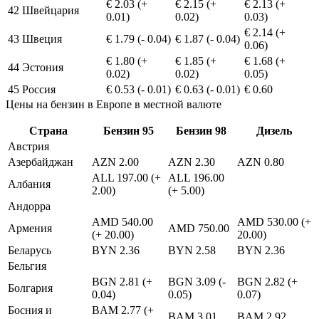
€ 2.03 (+
€ 2.15 (+
€ 2.13 (+
42
Швейцария
0.01)
0.02)
0.03)
€ 2.14 (+
43
Швеция
€ 1.79 (- 0.04)
€ 1.87 (- 0.04)
0.06)
€ 1.80 (+
€ 1.85 (+
€ 1.68 (+
44
Эстония
0.02)
0.02)
0.05)
45
Россия
€ 0.53 (- 0.01)
€ 0.63 (- 0.01)
€ 0.60
Цены на бензин в Европе в местной валюте
Страна
Бензин 95
Бензин 98
Дизель
Австрия
Азербайджан
AZN 2.00
AZN 2.30
AZN 0.80
ALL 197.00 (+
ALL 196.00
Албания
2.00)
(+ 5.00)
Андорра
AMD 540.00
AMD 530.00 (+
Армения
AMD 750.00
(+ 20.00)
20.00)
Беларусь
BYN 2.36
BYN 2.58
BYN 2.36
Бельгия
BGN 2.81 (+
BGN 3.09 (-
BGN 2.82 (+
Болгария
0.04)
0.05)
0.07)
Босния и
BAM 2.77 (+
BAM 3.01
BAM 2.92