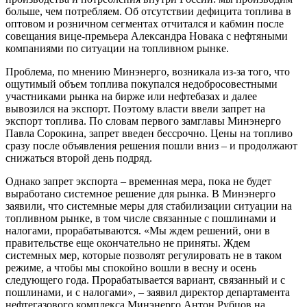
больше, чем потребляем. Об отсутствии дефицита топлива в
оптовом и розничном сегментах отчитался и кабмин после
совещания вице-премьера Александра Новака с нефтяными
компаниями по ситуации на топливном рынке.
Проблема, по мнению Минэнерго, возникала из-за того, что
ощутимый объем топлива покупался недобросовестными
участниками рынка на бирже или нефтебазах и далее
вывозился на экспорт. Поэтому власти ввели запрет на
экспорт топлива. По словам первого замглавы Минэнерго
Павла Сорокина, запрет введен бессрочно. Цены на топливо
сразу после объявления решения пошли вниз – и продолжают
снижаться второй день подряд.
Однако запрет экспорта – временная мера, пока не будет
выработано системное решение для рынка. В Минэнерго
заявили, что системные меры для стабилизации ситуации на
топливном рынке, в том числе связанные с пошлинами и
налогами, прорабатываются. «Мы ждем решений, они в
правительстве еще окончательно не приняты. Ждем
системных мер, которые позволят регулировать не в таком
режиме, а чтобы мы спокойно вошли в весну и осень
следующего года. Прорабатывается вариант, связанный и с
пошлинами, и с налогами», – заявил директор департамента
нефтегазового комплекса Минэнерго Антон Рубцов на