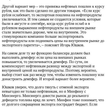
Другой вариант мер – это привязка нефтяных пошлин к курсу
рубля, как это было сделано по другим товарам. «Если курс
рубля ослабевает, то экспортная пошлина на нефтепродукты
увеличивается. И тем самым не создаются условия, которые
были в августе и сентябре, когда курс рубля ослаб и в
рублевом выражении нефтепродукты на внешнем рынке
стали значительно дороже, чем на внутреннем. Это
стимулировало компании больше экспортировать
нефтепродукты или поднимать цены на внутреннем рынке до
экспортного паритета», – поясняет Игорь Юшков.
На самом деле ту же функцию балансира должен был
выполнять демпфер: если цена на внешних рынках
повышается, то увеличивается демпфер. По сути, он
компенсирует нефтяникам разницу между экспортной и
внутренней ценой на нефтепродукты. Поэтому, вероятно,
выбор стоит как раз между тем, чтобы изменить пошлину или
донастроить демпфер. И второй вариант более вероятен.
Юшков уверен, что долго тянуть с отменой экспорта
невыгодно не только нефтяникам, но и Минфину с
Минэнерго. Минэнерго довести рынок до реального
дефицита топлива вряд ли хочет. Минфин тоже понимает, что
от долгого сокращения экспорта пострадает бюджет. Если