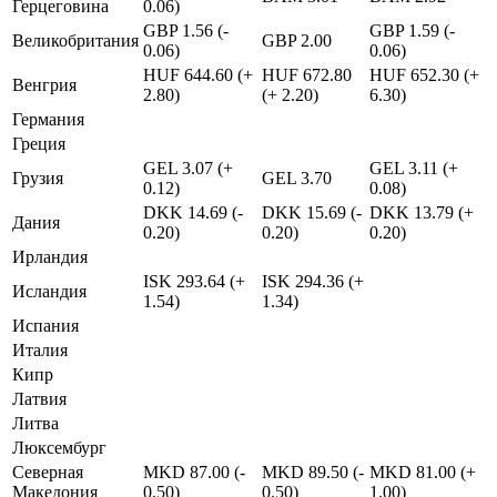
Герцеговина
0.06)
GBP 1.56 (-
GBP 1.59 (-
Великобритания
GBP 2.00
0.06)
0.06)
HUF 644.60 (+
HUF 672.80
HUF 652.30 (+
Венгрия
2.80)
(+ 2.20)
6.30)
Германия
Греция
GEL 3.07 (+
GEL 3.11 (+
Грузия
GEL 3.70
0.12)
0.08)
DKK 14.69 (-
DKK 15.69 (-
DKK 13.79 (+
Дания
0.20)
0.20)
0.20)
Ирландия
ISK 293.64 (+
ISK 294.36 (+
Исландия
1.54)
1.34)
Испания
Италия
Кипр
Латвия
Литва
Люксембург
Северная
MKD 87.00 (-
MKD 89.50 (-
MKD 81.00 (+
Македония
0.50)
0.50)
1.00)