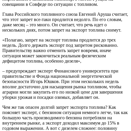
совещании в Совфеде по ситуации с топливом.
Глава Российского топливного союза Евгений Аруша считает,
что этот запрет все-таки продлится недолго. По его словам,
даже месяц – это много. Он считает, что речь идет о
нескольких днях, потом запрет на экспорт топлива снимут.
«Полагаю, запрет на экспорт топлива продлится до трех
недель. Долго держать экспорт под запретом рискованно.
Правительству важно отменить запрет вовремя, иначе
ситуация может закончиться реальным физическим
дефицитом топлива, особенно дизеля»,
– предупреждает эксперт Финансового университета при
правительстве и Фонда национальной энергетической
безопасности Игорь Юшков. При этом нескольких недель
вполне достаточно для насыщения рынка топливом, чтобы
аграрии могли закупить его по низкой цене для завершения
уборки урожая и посадки озимых, добавляет он.
Чем же так опасен долгий запрет экспорта топлива? Как
поясняет эксперт, с бензином ситуация немного легче, так как
большую часть производимого бензина потребляли на
внутреннем рынке, а экспорт доходил максимум до 15% в
годовом выражении. А вот с дизелем сложнее: половину