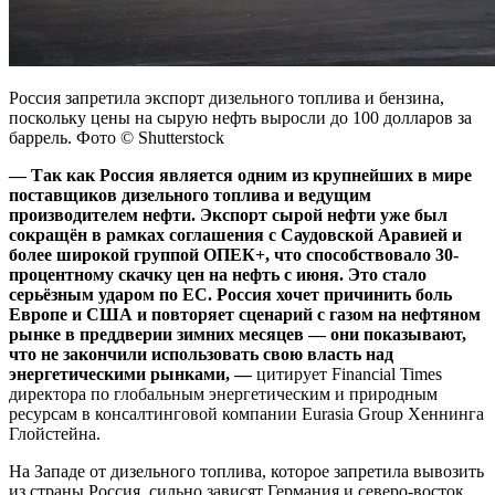
Россия запретила экспорт дизельного топлива и бензина,
поскольку цены на сырую нефть выросли до 100 долларов за
баррель. Фото © Shutterstock
—
Так как Россия является одним из крупнейших в мире
поставщиков дизельного топлива и ведущим
производителем нефти. Экспорт сырой нефти уже был
сокращён в рамках соглашения с Саудовской Аравией и
более широкой группой ОПЕК+, что способствовало 30-
процентному скачку цен на нефть с июня. Это стало
серьёзным ударом по ЕС. Россия хочет причинить боль
Европе и США и повторяет сценарий с газом на нефтяном
рынке в преддверии зимних месяцев — они показывают,
что не закончили использовать свою власть над
энергетическими рынками, —
цитирует Financial Times
директора по глобальным энергетическим и природным
ресурсам в консалтинговой компании Eurasia Group Хеннинга
Глойстейна.
На Западе от дизельного топлива, которое запретила вывозить
из страны Россия, сильно зависят Германия и северо-восток