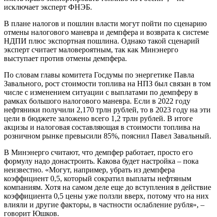
исключает эксперт ФНЭБ.
В плане налогов и пошлин власти могут пойти по сценарию
отмены налогового маневра и демпфера и возврата к системе
НДПИ плюс экспортная пошлина. Однако такой сценарий
эксперт считает маловероятным, так как Минэнерго
выступает против отмены демпфера.
По словам главы комитета Госдумы по энергетике Павла
Завального, рост стоимости топлива на НПЗ был связан в том
числе с изменением ситуации с выплатами по демпферу в
рамках большого налогового маневра. Если в 2022 году
нефтяники получили 2,170 трлн рублей, то в 2023 году на эти
цели в бюджете заложено всего 1,2 трлн рублей. В итоге
акцизы и налоговая составляющая в стоимости топлива на
розничном рынке превысили 85%, пояснил Павел Завальный.
В Минэнерго считают, что демпфер работает, просто его
формулу надо донастроить. Какова будет настройка – пока
неизвестно. «Могут, например, убрать из демпфера
коэффициент 0,5, который сократил выплаты нефтяным
компаниям. Хотя на самом деле еще до вступления в действие
коэффициента 0,5 цены уже ползли вверх, потому что на них
влияли и другие факторы, в частности ослабление рубля», –
говорит Юшков.