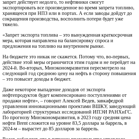
запрет действует недолго, то нефтяники смогут
экспортировать все произведенное во время запрета топливо,
хранящееся при НПЗ или в портах. А если заводы дойдут до
сокращения производства, восполнить потери будет уже
тяжело.
«Запрет экспорта топлива – это вынужденная краткосрочная
мера, которая направлена на балансировку спроса и
предложения на топливо на внутреннем рынке.
На бюджете это никак не скажется. Потому что, во-первых,
действие этой меры ограничится этим годом и не перейдет на
2024-й. Во-вторых, Минэкономразвития пересмотрело на
следующий год среднюю цену на нефть в сторону повышения
– это повысит доходы в бюджет.
Даже некоторое выпадение доходов от экспорта
нефтепродуктов будет компенсировано поступлениями от
продажи нефти», – говорит Алексей Ведев, завкафедрой
управления инновационными проектами ВШКУ, заведующий
лабораторией структурных исследований ИПЭИ РАНХиГС.
По прогнозу Минэкономразвития, в 2023 году средняя цена
нефти Brent сложится на уровне 83,5 доллара за баррель, в
2024-м – вырастет до 85 долларов за баррель.