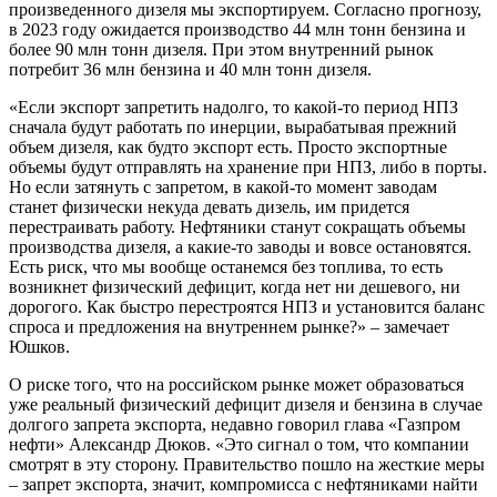
произведенного дизеля мы экспортируем. Согласно прогнозу,
в 2023 году ожидается производство 44 млн тонн бензина и
более 90 млн тонн дизеля. При этом внутренний рынок
потребит 36 млн бензина и 40 млн тонн дизеля.
«Если экспорт запретить надолго, то какой-то период НПЗ
сначала будут работать по инерции, вырабатывая прежний
объем дизеля, как будто экспорт есть. Просто экспортные
объемы будут отправлять на хранение при НПЗ, либо в порты.
Но если затянуть с запретом, в какой-то момент заводам
станет физически некуда девать дизель, им придется
перестраивать работу. Нефтяники станут сокращать объемы
производства дизеля, а какие-то заводы и вовсе остановятся.
Есть риск, что мы вообще останемся без топлива, то есть
возникнет физический дефицит, когда нет ни дешевого, ни
дорогого. Как быстро перестроятся НПЗ и установится баланс
спроса и предложения на внутреннем рынке?» – замечает
Юшков.
О риске того, что на российском рынке может образоваться
уже реальный физический дефицит дизеля и бензина в случае
долгого запрета экспорта, недавно говорил глава «Газпром
нефти» Александр Дюков. «Это сигнал о том, что компании
смотрят в эту сторону. Правительство пошло на жесткие меры
– запрет экспорта, значит, компромисса с нефтяниками найти