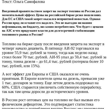
Tекст: Ольга Самофалова
Введенный правительством запрет на экспорт топлива из России дал
моментальный эффект. Цены на российской бирже резко пошли вниз.
Для ЕС и США такой запрет оказался неприятной новостью. Однако
Россия вряд ли оставит его надолго. Это не выгодно ни нашим
нефтяниками, ни бюджету, ни самим потребителям. Что будет с ценами
на АЗС и что придумают власти для долгосрочной стабилизации
топливного рынка в России?
Топливо на бирже сразу после введения запрета на экспорт в
четверг начало дешеветь. В пятницу АИ-92 торговался на
уровне 55,9 тыс. рублей за тонну, тогда как неделю назад
стоил более 70 тыс. рублей. АИ-95 упал до 59,4 тыс. рублей за
тонну, тонна дизеля – до 61,4 тыс. рублей (потеряла более 10
тыс. рублей, или 15%).
А вот эффект для Европы и США оказался не очень
приятным. В Европе взлетели цены на дизель, превысив уже
1 тыс. долларов за тонну. Еще летом дизель подорожал на
60%. США стараются увеличить собственную переработку,
так как там цены доросли до исторического уровня.
В России рост оптовых цен на топливо не был вызван его
физическим дефицитом. Это подтверждает статистика
производства и потребления внутри России: мы производим