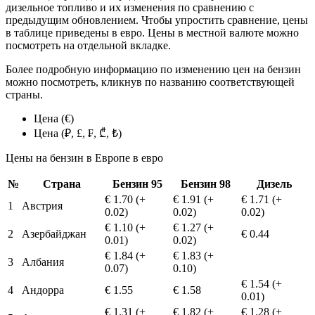
дизельное топливо и их изменения по сравнению с
предыдущим обновлением. Чтобы упростить сравнение, цены
в таблице приведены в евро. Цены в местной валюте можно
посмотреть на отдельной вкладке.
Более подробную информацию по изменению цен на бензин
можно посмотреть, кликнув по названию соответствующей
страны.
Цена (€)
Цена (₽, £, ₣, ₾, ₺)
Цены на бензин в Европе в евро
№
Страна
Бензин 95
Бензин 98
Дизель
€ 1.70 (+
€ 1.91 (+
€ 1.71 (+
1
Австрия
0.02)
0.02)
0.02)
€ 1.10 (+
€ 1.27 (+
2
Азербайджан
€ 0.44
0.01)
0.02)
€ 1.84 (+
€ 1.83 (+
3
Албания
0.07)
0.10)
€ 1.54 (+
4
Андорра
€ 1.55
€ 1.58
0.01)
€ 1.31 (+
€ 1.82 (+
€ 1.28 (+