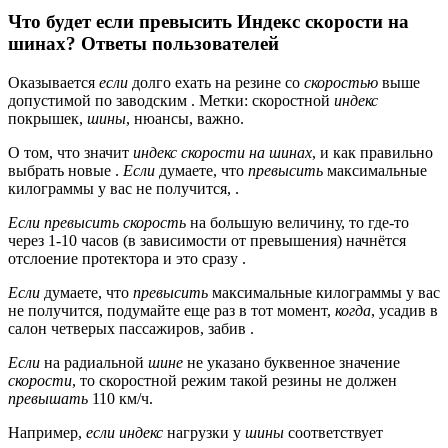
Что будет если превысить Индекс скорости на
шинах? Ответы пользователей
Оказывается
если
долго ехать на резине со
скоростью
выше
допустимой по заводским . Метки: скоростной
индекс
покрышек,
шины
, нюансы, важно.
О том, что значит
индекс скорости на шинах
, и как правильно
выбрать новые .
Если
думаете, что
превысить
максимальные
килограммы у вас не получится, .
Если превысить скорость
на большую величину, то где-то
через 1-10 часов (в зависимости от превышения) начнётся
отслоение протектора и это сразу .
Если
думаете, что
превысить
максимальные килограммы у вас
не получится, подумайте еще раз в тот момент,
когда
, усадив в
салон четверых пассажиров, забив .
Если
на радиальной
шине
не указано буквенное значение
скорости
, то скоростной режим такой резины не должен
превышать
110 км/ч.
Например,
если индекс
нагрузки у
шины
соответствует