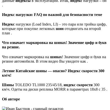
данные
индексы
в эксплуатации. Итак,
индекс
нагрузки – он
.
Индекс нагрузки: FAQ по важной для безопасности теме
Индекс
нагрузки (Load Index, LI) – это пара или тройка цифр,
которые при покупке легковых
шин
отодвигать на второй
план .
Что означает маркировка на шинах! Значение цифр и букв
на резине.
Что означает маркировка на
шинах
! Значение цифр и букв на
резине автомобиля. В этом видео Вы увидите как .
Летние Китайские шины — опасно? Индекс скорости 300
км\ч!
Шины
TOLEDO TL1000 235/45/18,
индекс скорости
300
км\ч. Одеты на диски реплика MORR в параметрах 18х8 с 35 .
Об авторе