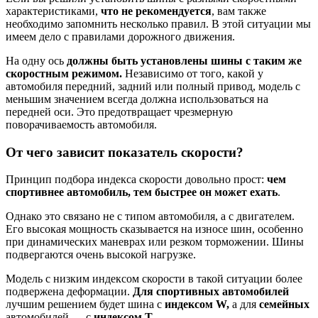
характеристиками,
что не рекомендуется
, вам также
необходимо запомнить несколько правил. В этой ситуации мы
имеем дело с правилами дорожного движения.
На одну ось
должны быть установлены шины с таким же
скоростным режимом.
Независимо от того, какой у
автомобиля передний, задний или полный привод, модель с
меньшим значением всегда должна использоваться на
передней оси. Это предотвращает чрезмерную
поворачиваемость автомобиля.
От чего зависит показатель скорости?
Принцип подбора индекса скорости довольно прост:
чем
спортивнее автомобиль, тем быстрее он может ехать
.
Однако это связано не с типом автомобиля, а с двигателем.
Его высокая мощность сказывается на износе шин, особенно
при динамических маневрах или резком торможении. Шины
подвергаются очень высокой нагрузке.
Модель с низким индексом скорости в такой ситуации более
подвержена деформации.
Для спортивных автомобилей
лучшим решением будет шина с
индексом W,
а для
семейных
автомобилей — с
индексом T.