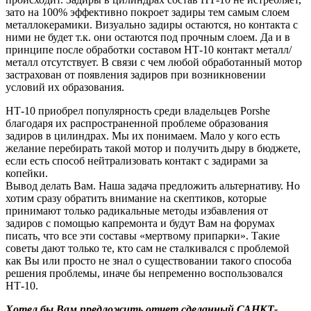
зато на 100% эффективно покроет задиры тем самым слоем
металлокерамики. Визуально задиры остаются, но контакта с
ними не будет т.к. они остаются под прочным слоем. Да и в
принципе после обработки составом НТ-10 контакт металл/
металл отсутствует. В связи с чем любой обработанный мотор
застрахован от появления задиров при возникновении
условий их образования.
НТ-10 приобрел популярность среди владельцев Porshe
благодаря их распространенной проблеме образования
задиров в цилиндрах. Мы их понимаем. Мало у кого есть
желание перебирать такой мотор и получить дыру в бюджете,
если есть способ нейтрализовать контакт с задирами за
копейки.
Вывод делать Вам. Наша задача предложить альтернативу. Но
хотим сразу обратить внимание на скептиков, которые
принимают только радикальные методы избавления от
задиров с помощью капремонта и будут Вам на форумах
писать, что все эти составы «мертвому припарки». Такие
советы дают только те, кто сам не сталкивался с проблемой
как Вы или просто не знал о существовании такого способа
решения проблемы, иначе бы непременно воспользовался
НТ-10.
Хотел бы Вам предложить отчет сделанный САНКТ-