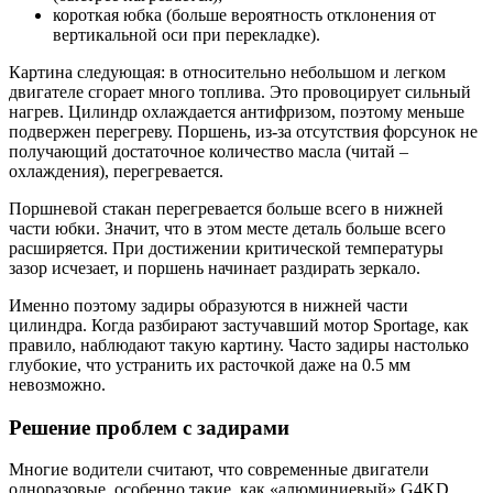
короткая юбка (больше вероятность отклонения от
вертикальной оси при перекладке).
Картина следующая: в относительно небольшом и легком
двигателе сгорает много топлива. Это провоцирует сильный
нагрев. Цилиндр охлаждается антифризом, поэтому меньше
подвержен перегреву. Поршень, из-за отсутствия форсунок не
получающий достаточное количество масла (читай –
охлаждения), перегревается.
Поршневой стакан перегревается больше всего в нижней
части юбки. Значит, что в этом месте деталь больше всего
расширяется. При достижении критической температуры
зазор исчезает, и поршень начинает раздирать зеркало.
Именно поэтому задиры образуются в нижней части
цилиндра. Когда разбирают застучавший мотор Sportage, как
правило, наблюдают такую картину. Часто задиры настолько
глубокие, что устранить их расточкой даже на 0.5 мм
невозможно.
Решение проблем с задирами
Многие водители считают, что современные двигатели
одноразовые, особенно такие, как «алюминиевый» G4KD.