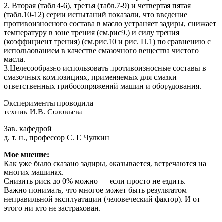
2. Вторая (табл.4-6), третья (табл.7-9) и четвертая пятая
(табл.10-12) серии испытаний показали, что введение
противоизносного состава в масло устраняет задиры, снижает
температуру в зоне трения (см.рис9.) и силу трения
(коэффициент трения) (см.рис.10 и рис. П.1) по сравнению с
использованием в качестве смазочного вещества чистого
масла.
3.Целесообразно использовать противоизносные составы в
смазочных композициях, применяемых для смазки
ответственных трибосопряжений машин и оборудования.
Эксперименты проводила
техник И.В. Соловьева
Зав. кафедрой
д. т. н., профессор С. Г. Чулкин
Мое мнение:
Как уже было сказано задиры, оказывается, встречаются на
многих машинах.
Снизить риск до 0% можно — если просто не ездить.
Важно понимать, что многое может быть результатом
неправильной эксплуатации (человеческий фактор). И от
этого ни кто не застрахован.