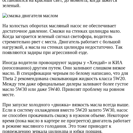
остановился на красный свет, до момента, когда зажегся
зеленый.
На холостых оборотах масляный насос не обеспечивает
достаточное давление. Смазки на стенках цилиндра мало.
Когда загорается зеленый сигнал светофора, водитель
стремительно рвет с места. Двигатель работает с большой
нагрузкой, а масла на стенках цилиндра недостаточно. Так
появляются задиры при агрессивной езде.
Иногда водители провоцируют задиры у «Хендай» и КИА
(неосознанно) другим путем. Они заливают слишком вязкое
масло. В спецификации черным по белому написано, что для
Theta 2 рекомендована смазывающая жидкость класса 5W20.
Между тем даже официальные дилеры заливают более густое
масло 5W30 или даже 5W40. Привозят проблему на ровном
месте.
При запуске холодного «движка» вязкость масла всегда выше.
Если в систему охлаждения вместо 5W20 залито 5W30, насос
не способен прокачивать смазку в нужном объеме. Некоторое
время (пока масло в картере не прогреется) двигатель работает
в режиме масляного голодания. Это тоже приводит к
повреждению зеркала цилиндра и юбки поршня.