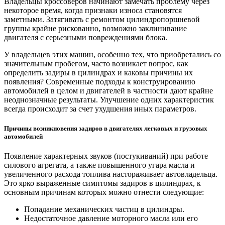
Владельцы кроссоверов начинают замечать проблему через
некоторое время, когда признаки износа становятся
заметными. Затягивать с ремонтом цилиндропоршневой
группы крайне рискованно, возможно заклинивание
двигателя с серьезными повреждениями блока.
У владельцев этих машин, особенно тех, что приобретались со
значительным пробегом, часто возникает вопрос, как
определить задиры в цилиндрах и каковы причины их
появления? Современные подходы к конструированию
автомобилей в целом и двигателей в частности дают крайне
неоднозначные результаты. Улучшение одних характеристик
всегда происходит за счет ухудшения иных параметров.
Причины возникновения задиров в двигателях легковых и грузовых
автомобилей
Появление характерных звуков (постукиваний) при работе
силового агрегата, а также повышенного угара масла и
увеличенного расхода топлива настораживает автовладельца.
Это ярко выраженные симптомы задиров в цилиндрах, к
основным причинам которых можно отнести следующие:
Попадание механических частиц в цилиндры.
Недостаточное давление моторного масла или его