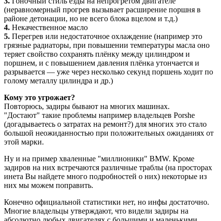
3.
Гоночный стиль езды на непрогретом двигателе
(неравномерный прогрев вызывает расширение поршня в
районе детонации, но не всего блока вцелом и т.д.)
4.
Некачественное масло
5.
Перегрев или недостаточное охлаждение (например это
грязные радиаторы, при повышении температуры масла оно
теряет свойство сохранять плёнку между цилиндром и
поршнем, и с повышением давления плёнка утончается и
разрывается — уже через несколько секунд поршень ходит по
голому металлу цилиндра и др.)
Кому это угрожает?
Повторюсь, задиры бывают на многих машинах.
"Достают" такие проблемы например владельцев Porshe
(догадываетесь о затратах на ремонт?) для многих это стало
большой неожиданностью при положительных ожиданиях от
этой марки.
Ну и на пример хваленные "миллионики" BMW. Кроме
задиров на них встречаются различные траблы (на просторах
инета Вы найдете много подробностей о них) некоторые из
них мы можем поправить.
Конечно официальной статистики нет, но инфы достаточно.
Многие владельцы утверждают, что видели задиры на
абсолютно любых двигателях с большими и маленькими