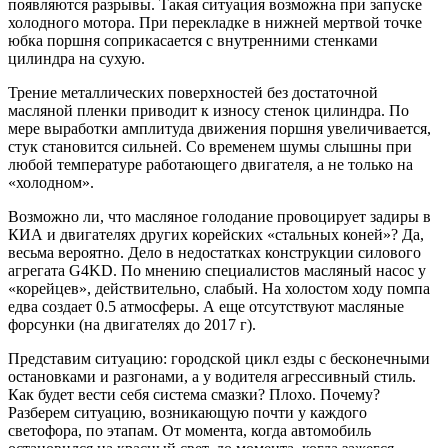
появляются разрывы. Такая ситуация возможна при запуске
холодного мотора. При перекладке в нижней мертвой точке
юбка поршня соприкасается с внутренними стенками
цилиндра на сухую.
Трение металлических поверхностей без достаточной
масляной пленки приводит к износу стенок цилиндра. По
мере выработки амплитуда движения поршня увеличивается,
стук становится сильней. Со временем шумы слышны при
любой температуре работающего двигателя, а не только на
«холодном».
Возможно ли, что масляное голодание провоцирует задиры в
КИА и двигателях других корейских «стальных коней»? Да,
весьма вероятно. Дело в недостатках конструкции силового
агрегата G4KD. По мнению специалистов масляный насос у
«корейцев», действительно, слабый. На холостом ходу помпа
едва создает 0.5 атмосферы. А еще отсутствуют масляные
форсунки (на двигателях до 2017 г).
Представим ситуацию: городской цикл езды с бесконечными
остановками и разгонами, а у водителя агрессивный стиль.
Как будет вести себя система смазки? Плохо. Почему?
Разберем ситуацию, возникающую почти у каждого
светофора, по этапам. От момента, когда автомобиль