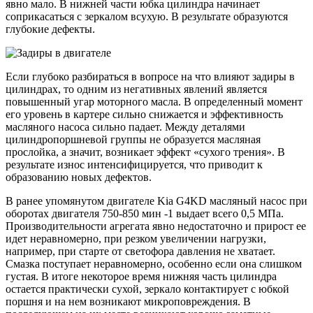
явно мало. В нижней части юбка цилиндра начинает
соприкасаться с зеркалом всухую. В результате образуются
глубокие дефекты.
Если глубоко разбираться в вопросе на что влияют задиры в
цилиндрах, то одним из негативных явлений является
повышенный угар моторного масла. В определенный момент
его уровень в картере сильно снижается и эффективность
масляного насоса сильно падает. Между деталями
цилиндропоршневой группы не образуется масляная
прослойка, а значит, возникает эффект «сухого трения». В
результате износ интенсифицируется, что приводит к
образованию новых дефектов.
В ранее упомянутом двигателе Kia G4KD масляный насос при
оборотах двигателя 750-850 мин -1 выдает всего 0,5 МПа.
Производительности агрегата явно недостаточно и прирост ее
идет неравномерно, при резком увеличении нагрузки,
например, при старте от светофора давления не хватает.
Смазка поступает неравномерно, особенно если она слишком
густая. В итоге некоторое время нижняя часть цилиндра
остается практически сухой, зеркало контактирует с юбкой
поршня и на нем возникают микроповреждения. В