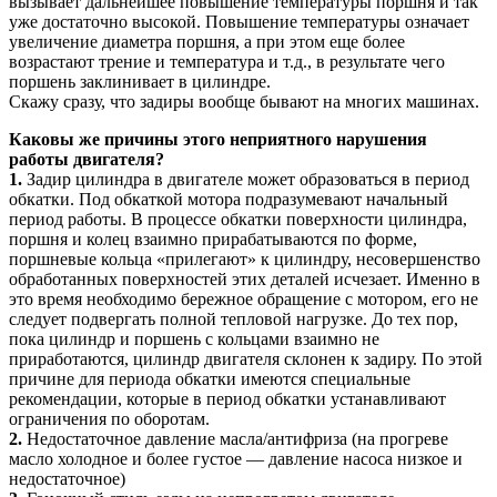
вызывает дальнейшее повышение температуры поршня и так
уже достаточно высокой. Повышение температуры означает
увеличение диаметра поршня, а при этом еще более
возрастают трение и температура и т.д., в результате чего
поршень заклинивает в цилиндре.
Скажу сразу, что задиры вообще бывают на многих машинах.
Каковы же причины этого неприятного нарушения
работы двигателя?
1.
Задир цилиндра в двигателе может образоваться в период
обкатки. Под обкаткой мотора подразумевают начальный
период работы. В процессе обкатки поверхности цилиндра,
поршня и колец взаимно прирабатываются по форме,
поршневые кольца «прилегают» к цилиндру, несовершенство
обработанных поверхностей этих деталей исчезает. Именно в
это время необходимо бережное обращение с мотором, его не
следует подвергать полной тепловой нагрузке. До тех пор,
пока цилиндр и поршень с кольцами взаимно не
приработаются, цилиндр двигателя склонен к задиру. По этой
причине для периода обкатки имеются специальные
рекомендации, которые в период обкатки устанавливают
ограничения по оборотам.
2.
Недостаточное давление масла/антифриза (на прогреве
масло холодное и более густое — давление насоса низкое и
недостаточное)