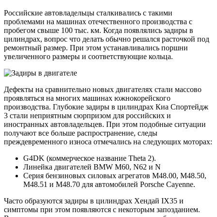
Российские автовладельцы сталкивались с такими
проблемами на машинах отечественного производства с
пробегом свыше 100 тыс. км. Когда появлялись задиры в
цилиндрах, вопрос что делать обычно решался расточкой под
ремонтный размер. При этом устанавливались поршни
увеличенного размеры и соответствующие кольца.
Дефекты на сравнительно новых двигателях стали массово
проявляться на многих машинах южнокорейского
производства. Глубокие задиры в цилиндрах Киа Спортейдж
3 стали неприятным сюрпризом для российских и
иностранных автовладельцев. При этом подобные ситуации
получают все больше распространение, следы
преждевременного износа отмечались на следующих моторах:
G4DK (коммерческое название Theta 2).
Линейка двигателей BMW M60, N62 и N
Серия бензиновых силовых агрегатов M48.00, M48.50,
M48.51 и M48.70 для автомобилей Porsche Cayenne.
Часто образуются задиры в цилиндрах Хендай IX35 и
симптомы при этом появляются с некоторым запозданием.