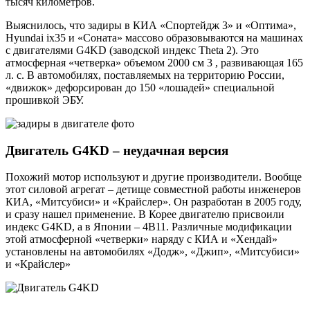
тысяч километров.
Выяснилось, что задиры в КИА «Спортейдж 3» и «Оптима»,
Hyundai ix35 и «Соната» массово образовываются на машинах
с двигателями G4KD (заводской индекс Theta 2). Это
атмосферная «четверка» объемом 2000 см 3 , развивающая 165
л. с. В автомобилях, поставляемых на территорию России,
«движок» дефорсирован до 150 «лошадей» специальной
прошивкой ЭБУ.
Двигатель G4KD – неудачная версия
Похожий мотор используют и другие производители. Вообще
этот силовой агрегат – детище совместной работы инженеров
КИА, «Митсубиси» и «Крайслер». Он разработан в 2005 году,
и сразу нашел применение. В Корее двигателю присвоили
индекс G4KD, а в Японии – 4B11. Различные модификации
этой атмосферной «четверки» наряду с КИА и «Хендай»
установлены на автомобилях «Додж», «Джип», «Митсубиси»
и «Крайслер»