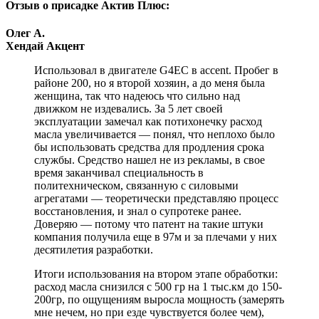
Отзыв о присадке Актив Плюс:
Олег А.
Хендай Акцент
Использовал в двигателе G4EC в accent. Пробег в
районе 200, но я второй хозяин, а до меня была
женщина, так что надеюсь что сильно над
движком не издевались. За 5 лет своей
эксплуатации замечал как потихонечку расход
масла увеличивается — понял, что неплохо было
бы использовать средства для продления срока
службы. Средство нашел не из рекламы, в свое
время заканчивал специальность в
политехническом, связанную с силовыми
агрегатами — теоретически представляю процесс
восстановления, и знал о супротеке ранее.
Доверяю — потому что патент на такие штуки
компания получила еще в 97м и за плечами у них
десятилетия разработки.
Итоги использования на втором этапе обработки:
расход масла снизился с 500 гр на 1 тыс.км до 150-
200гр, по ощущениям выросла мощность (замерять
мне нечем, но при езде чувствуется более чем),