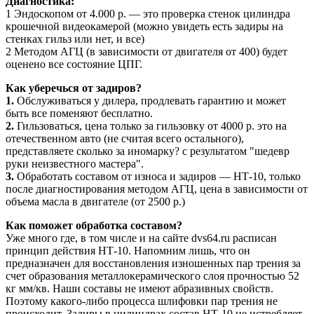
Диагностика:
1 Эндоскопом от 4.000 р. — это проверка стенок цилиндра
крошечной видеокамерой (можно увидеть есть задиры на
стенках гильз или нет, и все)
2 Методом АГЦ (в зависимости от двигателя от 400) будет
оценено все состояние ЦПГ.
Как уберечься от задиров?
1.
Обслуживаться у дилера, продлевать гарантию и может
быть все поменяют бесплатно.
2.
Гильзоваться, цена только за гильзовку от 4000 р. это на
отечественном авто (не считая всего остального),
представляете сколько за иномарку? с результатом "шедевр
руки неизвестного мастера".
3.
Обработать составом от износа и задиров — НТ-10, только
после диагностирования методом АГЦ, цена в зависимости от
объема масла в двигателе (от 2500 р.)
Как поможет обработка составом?
Уже много где, в том числе и на сайте dvs64.ru расписан
принцип действия НТ-10. Напомним лишь, что он
предназначен для восстановления изношенных пар трения за
счет образования металлокерамического слоя прочностью 52
кг мм/кв. Наши составы не имеют абразивных свойств.
Поэтому какого-либо процесса шлифовки пар трения не
происходит. Задиры в цилиндрах состав НТ-10 не истребляет,