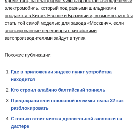
Кроме того, на платформе Kwid разработан сверхдешевый
электромобиль, который под разными шильдиками
продается в Китае, Европе и Бразилии и, возможно, мог бы
стать той самой моделью для завода «Москвич», если
анонсированные переговоры с китайскими
автопроизводителями зайдут в тупик.
Похожие публикации:
Где в приложении яндекс пункт устройства
находится
Кто строил алабяно балтийский тоннель
Предохранители плюсовой клеммы теана 32 как
разблокировать
Сколько стоит чистка дроссельной заслонки на
дастере