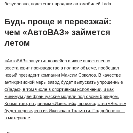
безусловно, подстегнет продажи автомобилей Lada.
Будь проще и переезжай:
чем «АвтоВАЗ» займется
летом
«АвтоВАЗ» запустит конвейер в июне и постепенно
восстановит производство в полном объеме, пообещал
новый президент компании Максим Соколов. В качестве
антикризисной меры завод будет выпускать упрощенные
«Лады», в том числе в спортивном исполнении, и как
минимум две французские модели под своим брендом.
Кроме того, по данным «Известий», производство «Весты»
будет переведено из Ижевска в Тольятти. Подробности —
в материале.