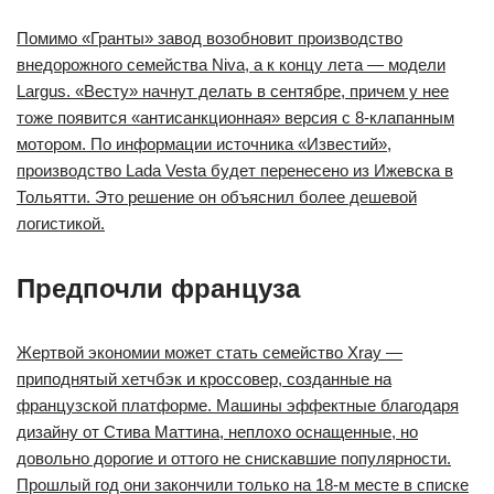
Помимо «Гранты» завод возобновит производство
внедорожного семейства Niva, а к концу лета — модели
Largus. «Весту» начнут делать в сентябре, причем у нее
тоже появится «антисанкционная» версия с 8-клапанным
мотором. По информации источника «Известий»,
производство Lada Vesta будет перенесено из Ижевска в
Тольятти. Это решение он объяснил более дешевой
логистикой.
Предпочли француза
Жертвой экономии может стать семейство Xray —
приподнятый хетчбэк и кроссовер, созданные на
французской платформе. Машины эффектные благодаря
дизайну от Стива Маттина, неплохо оснащенные, но
довольно дорогие и оттого не снискавшие популярности.
Прошлый год они закончили только на 18-м месте в списке