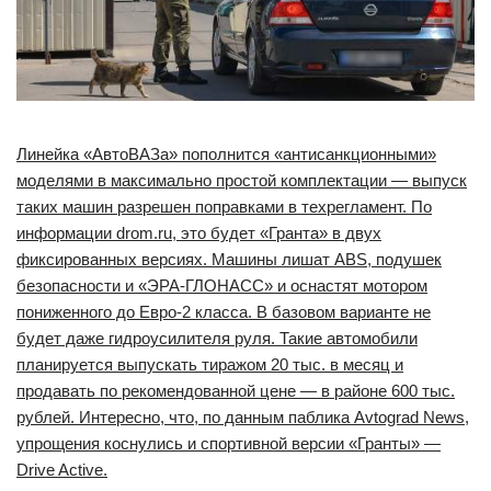
Линейка «АвтоВАЗа» пополнится «антисанкционными»
моделями в максимально простой комплектации — выпуск
таких машин разрешен поправками в техрегламент. По
информации drom.ru, это будет «Гранта» в двух
фиксированных версиях. Машины лишат ABS, подушек
безопасности и «ЭРА-ГЛОНАСС» и оснастят мотором
пониженного до Евро-2 класса. В базовом варианте не
будет даже гидроусилителя руля. Такие автомобили
планируется выпускать тиражом 20 тыс. в месяц и
продавать по рекомендованной цене — в районе 600 тыс.
рублей. Интересно, что, по данным паблика Avtograd News,
упрощения коснулись и спортивной версии «Гранты» —
Drive Active.