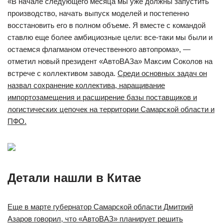
«В начале следующего месяца мы уже должны запустить
производство, начать выпуск моделей и постепенно
восстановить его в полном объеме. Я вместе с командой
ставлю еще более амбициозные цели: все-таки мы были и
остаемся флагманом отечественного автопрома», —
отметил новый президент «АвтоВАЗа» Максим Соколов на
встрече с коллективом завода.
Среди основных задач он
назвал сохранение коллектива, наращивание
импортозамещения и расширение базы поставщиков и
логистических цепочек на территории Самарской области и
ПФО.
Детали нашли в Китае
Еще в марте губернатор Самарской области Дмитрий
Азаров говорил, что «АвтоВАЗ» планирует решить