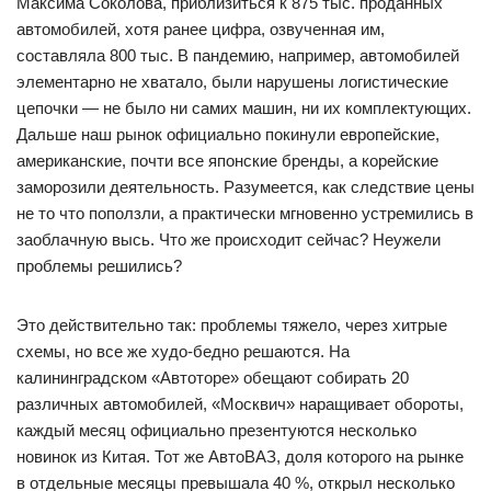
Максима Соколова, приблизиться к 875 тыс. проданных
автомобилей, хотя ранее цифра, озвученная им,
составляла 800 тыс. В пандемию, например, автомобилей
элементарно не хватало, были нарушены логистические
цепочки — не было ни самих машин, ни их комплектующих.
Дальше наш рынок официально покинули европейские,
американские, почти все японские бренды, а корейские
заморозили деятельность. Разумеется, как следствие цены
не то что поползли, а практически мгновенно устремились в
заоблачную высь. Что же происходит сейчас? Неужели
проблемы решились?
Это действительно так: проблемы тяжело, через хитрые
схемы, но все же худо-бедно решаются. На
калининградском «Автоторе» обещают собирать 20
различных автомобилей, «Москвич» наращивает обороты,
каждый месяц официально презентуются несколько
новинок из Китая. Тот же АвтоВАЗ, доля которого на рынке
в отдельные месяцы превышала 40 %, открыл несколько