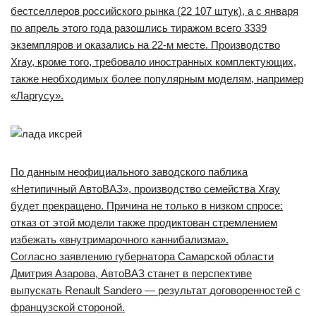
бестселлеров российского рынка (22 107 штук), а с января
по апрель этого года разошлись тиражом всего 3339
экземпляров и оказались на 22-м месте. Производство
Xray, кроме того, требовало иностранных комплектующих,
также необходимых более популярным моделям, например
«Ларгусу».
По данным неофициального заводского паблика
«Нетипичный АвтоВАЗ», производство семейства Xray
будет прекращено. Причина не только в низком спросе:
отказ от этой модели также продиктован стремлением
избежать «внутримарочного каннибализма».
Согласно заявлению губернатора Самарской области
Дмитрия Азарова, АвтоВАЗ станет в перспективе
выпускать Renault Sandero — результат договоренностей с
французской стороной.