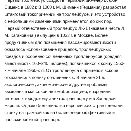
Первый троллейбус создал в Германии инженер В. фон
Сименс в 1882 г. В 1909 г. М. Шиманн (Германия) разработал
штанговый токоприёмник на троллейбусе, и это устройство
с небольшими изменениями применяется до сих пор.
Первый отечественный троллейбус ЛК-1 (назван в честь Л.
М. Кагановича ) выпущен в 1933 г. в Москве. Более
продуктивным для повышения пассажировместимости
оказалось использование прицепов, троллейбусных
поездов и особенно сочленённых троллейбусов (средняя
вместимость 160–240 человек), появившихся к концу 1950-
х – начале 1960-х гг. От троллейбуса с прицепом вскоре
отказались в пользу сочленённых. В начале 21 в.
экологические , экономические и другие проблемы,
вызванные массовой автомобилизацией, возродили
интерес к городскому электротранспорту и в Западной
Европе. Однако большинство европейских стран сделали
ставку на трамвай как на более энергоэффективный и
пассажироёмкий транспорт.