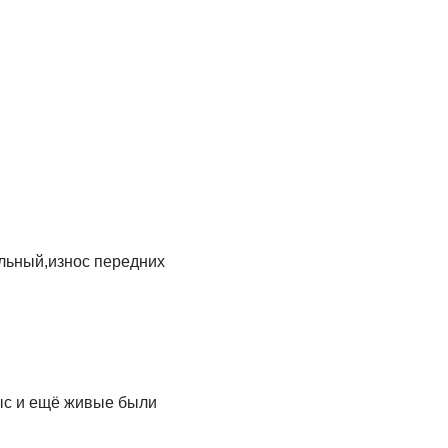
альный,износ передних
тыс и ещё живые были