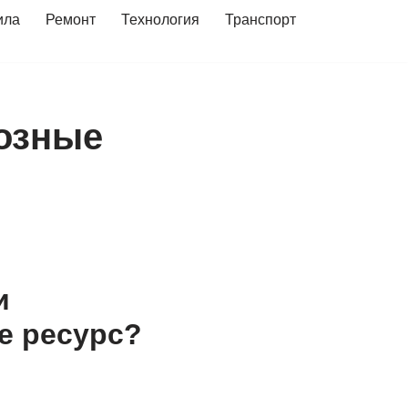
ила
Ремонт
Технология
Транспорт
мозные
и
е ресурс?