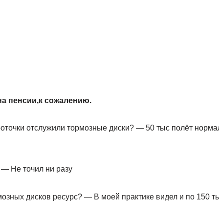
м
а пенсии,к сожалению.
проточки отслужили тормозные диски? — 50 тыс полёт норм
? — Не точил ни разу
мозных дисков ресурс? — В моей практике видел и по 150 