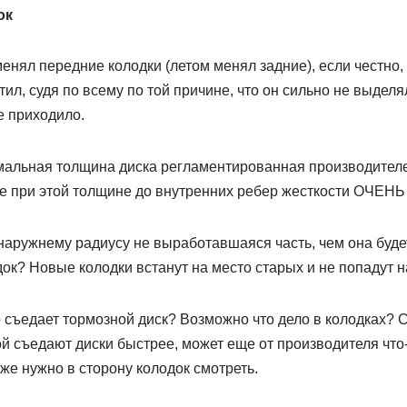
ок
менял передние колодки (летом менял задние), если честно,
тил, судя по всему по той причине, что он сильно не выделя
е приходило.
мальная толщина диска регламентированная производителе
е при этой толщине до внутренних ребер жесткости ОЧЕНЬ д
 наружнему радиусу не выработавшаяся часть, чем она буд
ок? Новые колодки встанут на место старых и не попадут на
 съедает тормозной диск? Возможно что дело в колодках? 
ой съедают диски быстрее, может еще от производителя что-
 же нужно в сторону колодок смотреть.