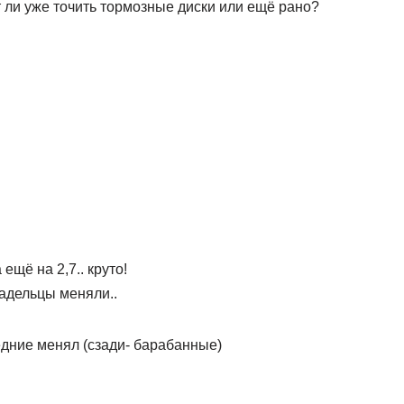
т ли уже точить тормозные диски или ещё рано?
ещё на 2,7.. круто!
адельцы меняли..
едние менял (сзади- барабанные)