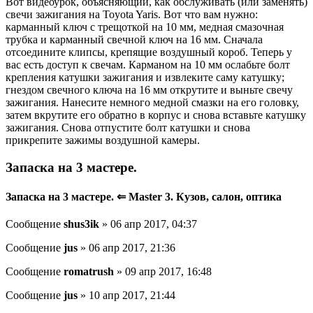
Вот видеоурок, объясняющий, как обслуживать (или заменять)
свечи зажигания на Toyota Yaris. Вот что вам нужно:
карманный ключ с трещоткой на 10 мм, медная смазочная
трубка и карманный свечной ключ на 16 мм. Сначала
отсоедините клипсы, крепящие воздушный короб. Теперь у
вас есть доступ к свечам. Карманом на 10 мм ослабьте болт
крепления катушки зажигания и извлеките саму катушку;
гнездом свечного ключа на 16 мм открутите и выньте свечу
зажигания. Нанесите немного медной смазки на его головку,
затем вкрутите его обратно в корпус и снова вставьте катушку
зажигания. Снова отпустите болт катушки и снова
прикрепите зажимы воздушной камеры.
Запаска на 3 мастере.
Запаска на 3 мастере. ⇐ Master 3. Кузов, салон, оптика
Сообщение
shus3ik
» 06 апр 2017, 04:37
Сообщение
jus
» 06 апр 2017, 21:36
Сообщение
romatrush
» 09 апр 2017, 16:48
Сообщение
jus
» 10 апр 2017, 21:44