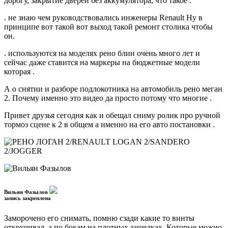
дорогу, закрытие дверей без аккумулятора, что такое .
. не знаю чем руководствовались инженеры Renault Ну в
принципе вот такой вот выход такой ремонт столика чтобы
он.
. используются на моделях рено блин очень много лет и
сейчас даже ставится на маркеры на бюджетные модели
которая .
А о снятии и разборе подлокотника на автомобиль рено меган
2. Почему именно это видео да просто потому что многие .
Привет друзья сегодня как и обещал сниму ролик про ручной
тормоз сцене к 2 в общем а именно на его авто постановки .
Вильян Фазылов
запись закреплена
Заморочено его снимать, помню сзади какие то винты
откручивал, а по бокам на плотных защелках, Которые можно