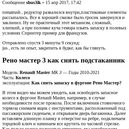
Сообщение
shus3ik
» 15 апр 2017, 17:42
romatrush , редуктор развалился внутри,пластиковые елементы
рассыпались. Все в хорошей смазке было.тросик завернулся и
заклинил. Ну не практичный этот механизм, сложный,
хлипкий, а при поломке куча гемора изьять запаску в полевых
условиях Спринтер пример для французов.
Отправлено спустя 3 минуты 9 секунд:
jus , есть ли опыт, закрепить в будке, как бы глянуть.
Рено мастер 3 как снять подстаканник
Модель:
Renault Master
MK 3
— Годы 2010-2021
Часть:
Колесо
эксплуатация:
Как снять запаску в фургоне Рено Мастер?
В этом видео мы можем увидеть, как освободить запасное
колесо в фургоне Renault Master, например, в случае
необходимости после прокола. После включения стояночного
тормоза снимаем ящик с инструментами, расположенный под
пассажирским сиденьем, и открываем дверь багажника. Далее
вставляем длинную планку в отверстие на ребре, подключаем
торцевой ключ и начинаем все крутить по часовой стрелке.
Как только колесо полностью отпущено, мы освобождаем