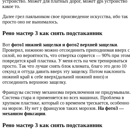
устройство. Может для платных дорог, может gps устройство
какое то.
Далее грел паяльником свое произведение искусства, ибо так
просто оно не вынималось.
Рено мастер 3 как снять подстаканник
Вот
фото1 нижней защелки и фото2 верхней защелки
.
Проверил, нижнюю можно отсоединить приподнимая вверх с
силой, но вероятность, что отвертка сорвется — 90% при этом
повредится край пластика. У меня есть на чем тренироваться
просто. Так что лучше снять блок климата, благо это дело 10
секунд и оттуда давить вверх эту защелку. Потом наклонить
нижний край к себе вверх(дальний нижний вниз) и
отсоединить верхнюю защелку.
Французы систему механизма переключения не придумывали.
Система стара и применяется во всех машинах. Проблема в
хрупком пластике, который со временем трескается, особенно
на морозе. Ну нет у французов таких морозов.
На фото3 —
механизм фиксации
.
Рено мастер 3 как снять подстаканник