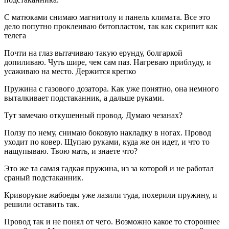
С матюками снимаю магнитолу и панель климата. Все это
дело попутно проклеиваю битопластом, так как скрипит как
телега
Почти на глаз вытачиваю такую ерунду, болгаркой
допиливаю. Чуть шире, чем сам паз. Нагреваю приблуду, и
усаживаю на место. Держится крепко
Пружина с газового дозатора. Как уже понятно, она немного
выталкивает подстаканник, а дальше руками.
Тут замечаю откушенный провод. Думаю чезанах?
Ползу по нему, снимаю боковую накладку в ногах. Провод
уходит по ковер. Щупаю руками, куда же он идет, и что то
нащупываю. Твою мать, и знаете что?
Это же та самая гадкая пружина, из за которой и не работал
сраный подстаканник.
Криворукие жабоеды уже лазили туда, похерили пружину, и
решили оставить так.
Провод так и не понял от чего. Возможно какое то стороннее