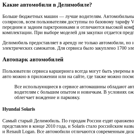
Какие автомобили в Делимобиле?
Больше бюджетных машин — лучше водителям. Автомобильный
солярисов, всем пользователям доступны по базовому тарифу V
передним и задним парктрониками и отличаются высокой комф
комплектации. При выборе моделей для закупки отдается пре
Делимобиль предоставляет в аренду не только автомобили, но 
электрических самокатов. Для сервиса было закуплено 1700 эл
Автопарк автомобилей
Пользователи сервиса каршеринга всегда могут быть уверены 
авто можно в приложении или на сайте, где также можно посм
Все использующиеся в сервисе автомашины обладают авто
водителям с большим опытом и новичкам. В условиях ож
облегчает вождение и парковку.
Hyundai Solaris
Самый старый Делимобиль. По городам России ездят оранжево
представлен в конце 2010 года, и Solaris стало российским н
и Renault Logan. Все автомобили отличаются современным диз