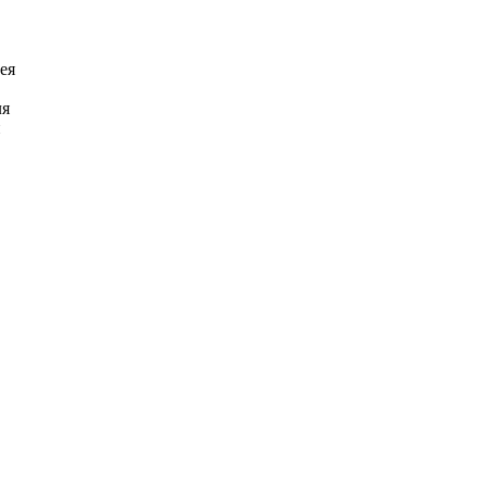
ея
ля
й