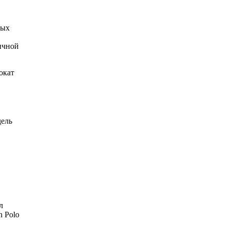
ных
ичной
окат
дель
л
n Polo