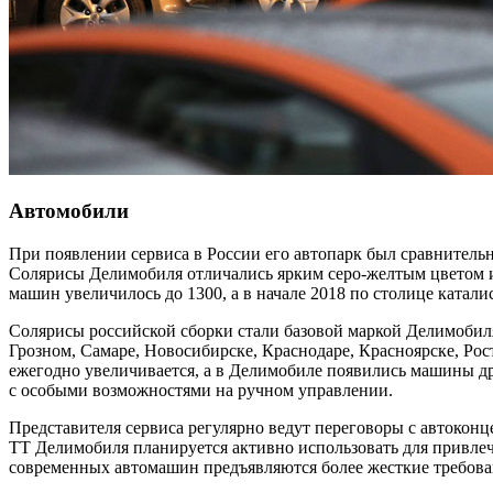
Автомобили
При появлении сервиса в России его автопарк был сравнительн
Солярисы Делимобиля отличались ярким серо-желтым цветом и
машин увеличилось до 1300, а в начале 2018 по столице катали
Солярисы российской сборки стали базовой маркой Делимобиля
Грозном, Самаре, Новосибирске, Краснодаре, Красноярске, Рос
ежегодно увеличивается, а в Делимобиле появились машины др
с особыми возможностями на ручном управлении.
Представителя сервиса регулярно ведут переговоры с автокон
ТТ Делимобиля планируется активно использовать для привле
современных автомашин предъявляются более жесткие требова