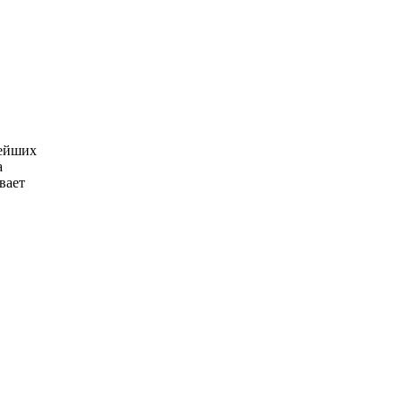
нейших
а
вает