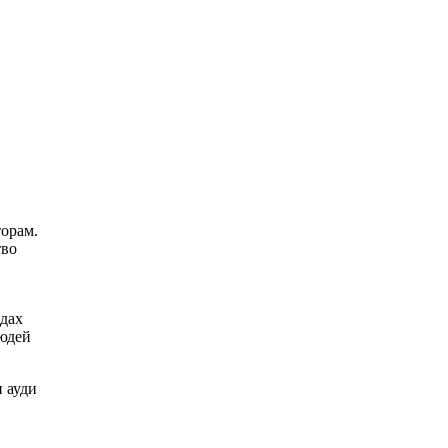
торам.
тво
одах
людей
 ауди