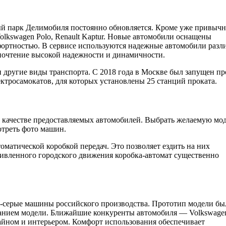
 парк Делимобиля постоянно обновляется. Кроме уже привыч
olkswagen Polo, Renault Kaptur. Новые автомобили оснащены
ортностью. В сервисе используются надежные автомобили разл
дпочтение высокой надежности и динамичности.
и другие виды транспорта. С 2018 года в Москве был запущен пр
ектросамокатов, для которых установлены 25 станций проката.
в качестве предоставляемых автомобилей. Выбрать желаемую мо
отреть фото машин.
матической коробкой передач. Это позволяет ездить на них
ивленного городского движения коробка-автомат существенно
-серые машины российского производства. Прототип модели бы
азванием модели. Ближайшие конкуренты автомобиля — Volkswage
айном и интерьером. Комфорт использования обеспечивает