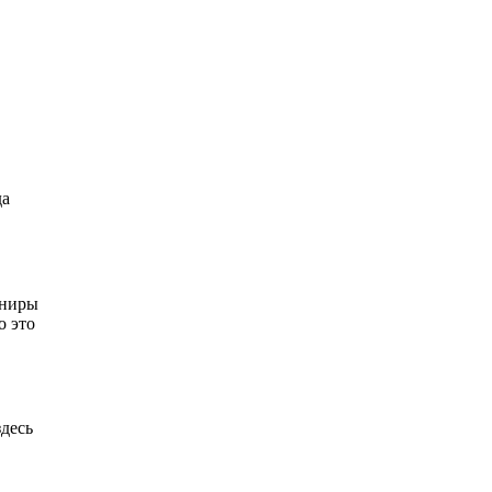
да
рниры
о это
здесь