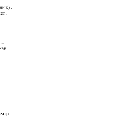
лых) .
ет .
 –
ман
еатр