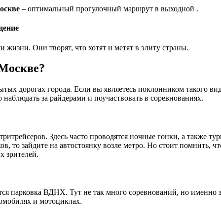
оскве
– оптимальный прогулочный маршрут в выходной .
дение
 жизни. Они творят, что хотят и метят в элиту страны.
 Москве?
ытых дорогах города. Если вы являетесь поклонником такого ви
о наблюдать за райдерами и поучаствовать в соревнованиях.
итрейсеров. Здесь часто проводятся ночные гонки, а также ту
в, то зайдите на автостоянку возле метро. Но стоит помнить, чт
х зрителей.
тся парковка ВДНХ. Тут не так много соревнований, но именно 
томобилях и мотоциклах.