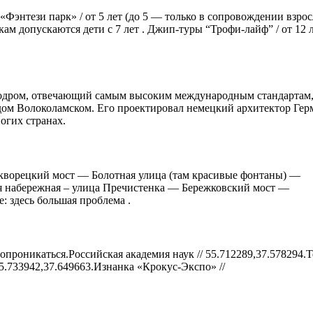
энтези парк» / от 5 лет (до 5 — только в сопровождении взрос
м допускаются дети с 7 лет . Джип-туры “Трофи-лайф” / от 12 л
тодром, отвечающий самым высоким международным стандартам,
ом Волоколамском. Его проектировал немецкий архитектор Гер
огих странах.
кворецкий мост — Болотная улица (там красивые фонтаны) —
 набережная – улица Пречистенка — Бережковский мост —
: здесь большая проблема .
опроникаться.Российская академия наук // 55.712289,37.578294.Т
55.733942,37.649663.Изнанка «Крокус-Экспо» //