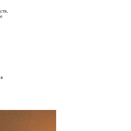
ств,
ке
 в