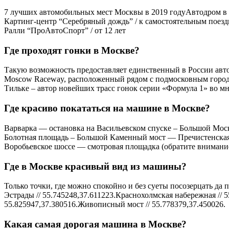
7 лучших автомобильных мест Москвы в 2019 годуАвтодром в «Ф
Картинг-центр “Серебряный дождь” / к самостоятельным поездка
Ралли “ПроАвтоСпорт” / от 12 лет
Где проходят гонки в Москве?
Такую возможность предоставляет единственный в России ав
Moscow Raceway, расположенный рядом с подмосковным город
Тильке – автор новейших трасс гонок серии «Формула 1» во мн
Где красиво покататься на машине в Москве?
Варварка — остановка на Васильевском спуске – Большой Мос
Болотная площадь – Большой Каменный мост — Пречистенская
Воробьевское шоссе — смотровая площадка (обратите внимание
Где в Москве красивый вид из машины?
Только точки, где можно спокойно и без суеты посозерцать да п
Эстрады // 55.745248,37.611223.Краснохолмская набережная // 
55.825947,37.380516.Живописный мост // 55.778379,37.450026.
Какая самая дорогая машина в Москве?