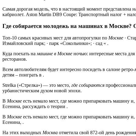
Самая дорогая модель, что в настоящий момент представлена на
кабриолет. Aston Martin DB9 Coupe: Транспортный налог + налог
Где собирается молодежь на машинах в Москве? 
Топ-10 самых красивых мест для автопрогулки по
Москве
· Ста
Измайловский парк; · парк «Сокольники»; · сад « .
Куда поехать на
машине в Москве
ночью: интересные места для 
ресторанов.
Всем автолюбителям будет интересно посидеть в салоне ретро-
детям – поиграть в .
Strelka («Стрелка») — это место,
где собираются
профессиональ
урбанистическим духом новой эпохи.
В
Москве
есть немало мест, где можно припарковать машину и, 
Есенина, рассуждать о теории .
В
Москве
есть немало мест, где можно припарковать машину и, 
Есенина, .
На этих выходных
Москва
отметила свой 872-ой день рождения