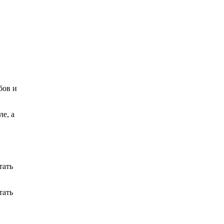
бов и
е, а
тать
тать