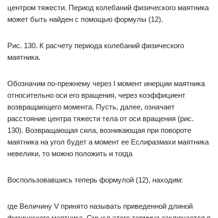
центром тяжести. Период колебаний физического маятника
может быть найден с помощью формулы (12).
Рис. 130. К расчету периода колебаний физического
маятника.
Обозначим по-прежнему через I момент инерции маятника
относительно оси его вращения, через коэффициент
возвращающего момента. Пусть, далее, означает
расстояние центра тяжести тела от оси вращения (рис.
130). Возвращающая сила, возникающая при повороте
маятника на угол будет а момент ее Еслиразмахи маятника
невелики, то можно положить и тогда
Воспользовавшись теперь формулой (12), находим:
где Величину V принято называть приведенной длиной
физического маятника. Смысл этого термина заключается в