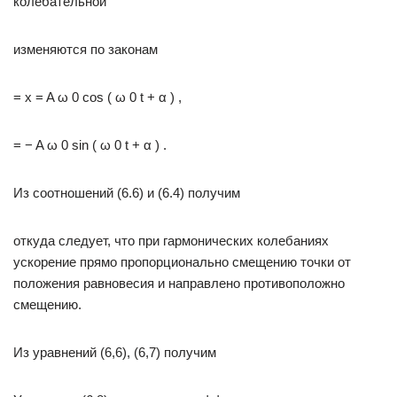
колебательной
изменяются по законам
= x = A ω 0 cos ( ω 0 t + α ) ,
= − A ω 0 sin ( ω 0 t + α ) .
Из соотношений (6.6) и (6.4) получим
откуда следует, что при гармонических колебаниях
ускорение прямо пропорционально смещению точки от
положения равновесия и направлено противоположно
смещению.
Из уравнений (6,6), (6,7) получим