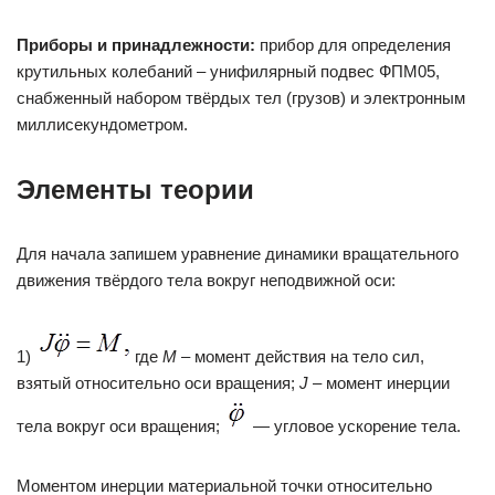
Приборы и принадлежности:
прибор для определения
крутильных колебаний – унифилярный подвес ФПМ05,
снабженный набором твёрдых тел (грузов) и электронным
миллисекундометром.
Элементы теории
Для начала запишем уравнение динамики вращательного
движения твёрдого тела вокруг неподвижной оси:
1)
где
M
– момент действия на тело сил,
взятый относительно оси вращения;
J
– момент инерции
тела вокруг оси вращения;
— угловое ускорение тела.
Моментом инерции материальной точки относительно