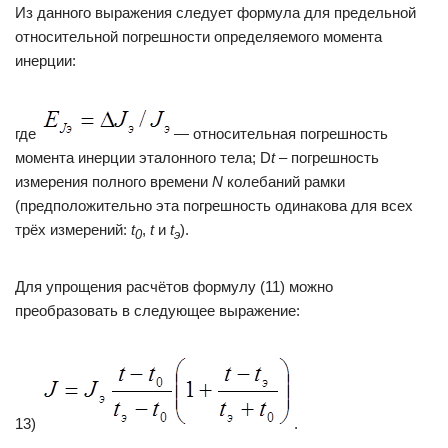
Из данного выражения следует формула для предельной
относительной погрешности определяемого момента
инерции:
где
— относительная погрешность
момента инерции эталонного тела; D
t
– погрешность
измерения полного времени
N
колебаний рамки
(предположительно эта погрешность одинакова для всех
трёх измерений:
t
,
t
и
t
).
0
э
Для упрощения расчётов формулу (11) можно
преобразовать в следующее выражение:
13)
.