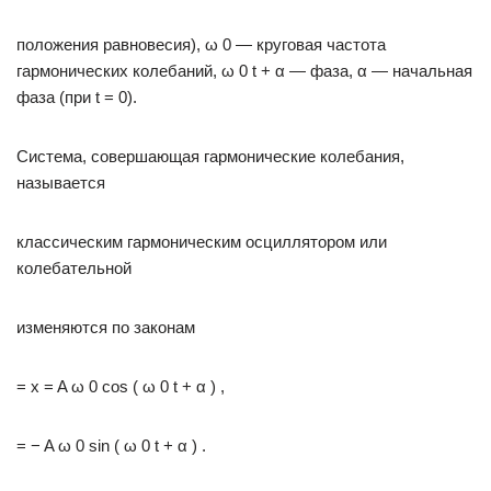
положения равновесия), ω 0 — круговая частота
гармонических колебаний, ω 0 t + α — фаза, α — начальная
фаза (при t = 0).
Система, совершающая гармонические колебания,
называется
классическим гармоническим осциллятором или
колебательной
изменяются по законам
= x = A ω 0 cos ( ω 0 t + α ) ,
= − A ω 0 sin ( ω 0 t + α ) .