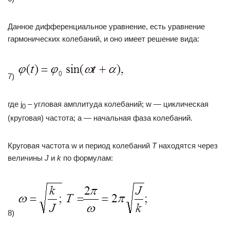
Данное дифференциальное уравнение, есть уравнение
гармонических колебаний, и оно имеет решение вида:
7)
где j
– угловая амплитуда колебаний; w — циклическая
0
(круговая) частота; a — начальная фаза колебаний.
Круговая частота w и период колебаний
T
находятся через
величины
J
и
k
по формулам:
8)