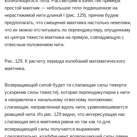
колеблющегося тела. Рассмотрим в качестве примера
простой маятник — небольшое тело подвешенное на
нерастяжимой нити длиной I (рис. 129), причем будем
предполагать, что смещения маятника настолько невелики,
что их можно отсчитывать по перпендикуляру, опущенному
из центра тяжести маятника на прямую, совпадающую с
отвесным положением нити.
Рис. 129. К расчету периода колебаний математического
маятника.
Возвращающей силой будет та слагающая силы тяжерти
ускорение силы тяжести), которая перпендикулярна к нити
и направлена к начальному отвесному положению;
слагающая, направленная вдоль нити, уравновешивается
реакцией нити. Из рис. 129 видно, что интересующая нас
слагающая веса маятника равна но так как то для
возвращающей силы получается выражение
следовательно, коэффициент возвращающей силы равен