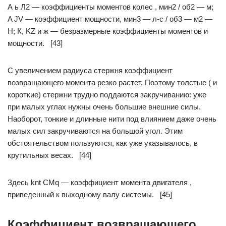
А ь Л2 — коэффициенты моментов колес , мин2 / об2 — м;
A JV — коэффициент мощности, мин3 — л-с / об3 — м2 —
Н; К, KZ и ж — безразмерные коэффициенты моментов и
мощности. [43]
С увеличением радиуса стержня коэффициент
возвращающего момента резко растет. Поэтому толстые ( и
короткие) стержни трудно поддаются закручиванию: уже
при малых углах нужны очень большие внешние силы.
Наоборот, тонкие и длинные нити под влиянием даже очень
малых сил закручиваются на большой угол. Этим
обстоятельством пользуются, как уже указывалось, в
крутильных весах. [44]
Здесь knt CMq — коэффициент момента двигателя ,
приведенный к выходному валу системы. [45]
Коэффициент возвращающего