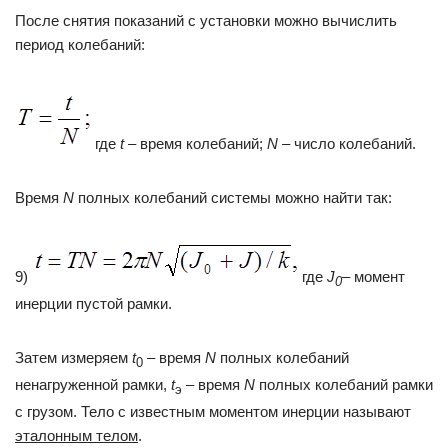
После снятия показаний с установки можно вычислить
период колебаний:
где
t
–
время колебаний;
N
–
число колебаний.
Время
N
полных колебаний системы можно найти так:
9)
где
J
– момент
0
инерции пустой рамки.
Затем измеряем
t
– время
N
полных колебаний
0
ненагруженной рамки,
t
– время
N
полных колебаний рамки
э
с грузом. Тело с известным моментом инерции называют
эталонным телом
.