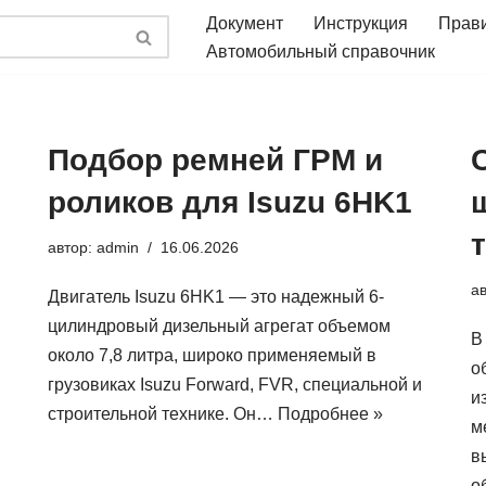
Документ
Инструкция
Прав
Автомобильный справочник
Подбор ремней ГРМ и
роликов для Isuzu 6HK1
автор:
admin
16.06.2026
а
Двигатель Isuzu 6HK1 — это надежный 6-
цилиндровый дизельный агрегат объемом
В
около 7,8 литра, широко применяемый в
о
и
грузовиках Isuzu Forward, FVR, специальной и
и
строительной технике. Он…
Подробнее »
м
в
о