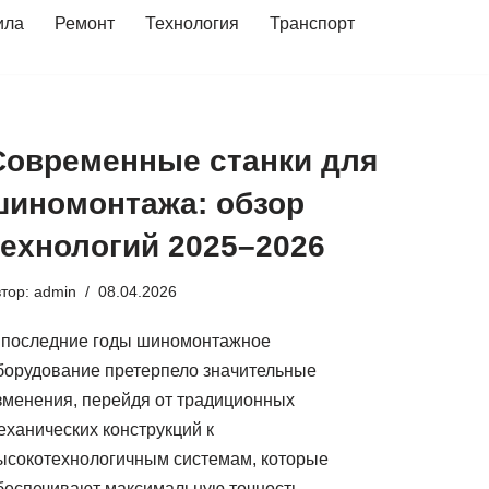
ила
Ремонт
Технология
Транспорт
Современные станки для
шиномонтажа: обзор
технологий 2025–2026
втор:
admin
08.04.2026
 последние годы шиномонтажное
борудование претерпело значительные
зменения, перейдя от традиционных
еханических конструкций к
ысокотехнологичным системам, которые
беспечивают максимальную точность,