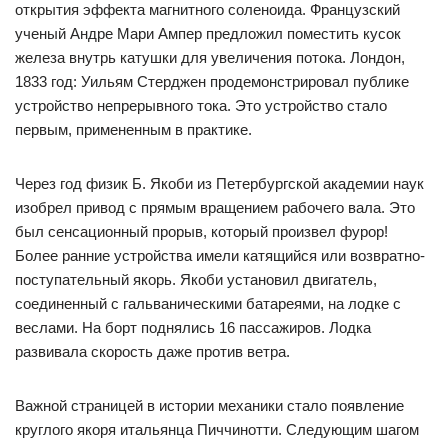
открытия эффекта магнитного соленоида. Французский
ученый Андре Мари Ампер предложил поместить кусок
железа внутрь катушки для увеличения потока. Лондон,
1833 год: Уильям Стерджен продемонстрировал публике
устройство непрерывного тока. Это устройство стало
первым, примененным в практике.
Через год физик Б. Якоби из Петербургской академии наук
изобрел привод с прямым вращением рабочего вала. Это
был сенсационный прорыв, который произвел фурор!
Более ранние устройства имели катящийся или возвратно-
поступательный якорь. Якоби установил двигатель,
соединенный с гальваническими батареями, на лодке с
веслами. На борт поднялись 16 пассажиров. Лодка
развивала скорость даже против ветра.
Важной страницей в истории механики стало появление
круглого якоря итальянца Пиччинотти. Следующим шагом