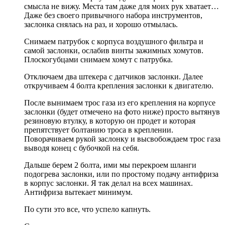
смысла не вижу. Места там даже для моих рук хватает…
Даже без своего привычного набора инструментов,
заслонка снялась на раз, и хорошо отмылась.
Снимаем патрубок с корпуса воздушного фильтра и
самой заслонки, ослабив винты зажимных хомутов.
Плоскогубцами снимаем хомут с патрубка.
Отключаем два штекера с датчиков заслонки. Далее
откручиваем 4 болта крепления заслонки к двигателю.
После вынимаем трос газа из его крепления на корпусе
заслонки (будет отмечено на фото ниже) просто вытянув
резиновую втулку, в которую он продет и которая
препятствует болтанию троса в креплении.
Поворачиваем рукой заслонку и высвобождаем трос газа
выводя конец с бубочкой на себя.
Дальше берем 2 болта, ими мы перекроем шланги
подогрева заслонки, или по простому подачу антифриза
в корпус заслонки. Я так делал на всех машинах.
Антифриза вытекает минимум.
По сути это все, что успело капнуть.