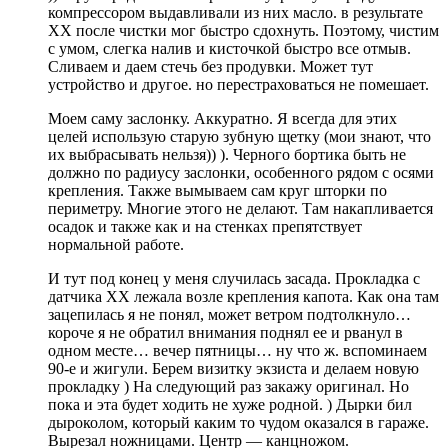
компрессором выдавливали из них масло. в результате
ХХ после чистки мог быстро сдохнуть. Поэтому, чистим
с умом, слегка налив и кисточкой быстро все отмыв.
Сливаем и даем стечь без продувки. Может тут
устройство и другое. но перестраховаться не помешает.
Моем саму заслонку. Аккуратно. Я всегда для этих
целей использую старую зубную щетку (мои знают, что
их выбрасывать нельзя)) ). Черного бортика быть не
должно по радиусу заслонки, особенного рядом с осями
крепления. Также вымываем сам круг шторки по
периметру. Многие этого не делают. Там накапливается
осадок и также как и на стенках препятствует
нормальной работе.
И тут под конец у меня случилась засада. Прокладка с
датчика ХХ лежала возле крепления капота. Как она там
зацепилась я не понял, может ветром подтолкнуло…
короче я не обратил внимания поднял ее и рванул в
одном месте… вечер пятницы… ну что ж. вспоминаем
90-е и жигули. Берем визитку экзиста и делаем новую
прокладку ) На следующий раз закажу оригинал. Но
пока и эта будет ходить не хуже родной. ) Дырки бил
дыроколом, который каким то чудом оказался в гараже.
Вырезал ножницами. Центр — канцножом.