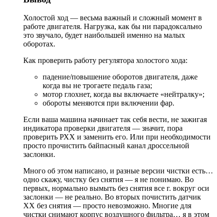
Холостой ход — весьма важный и сложный момент в
работе двигателя. Нагрузка, как бы ни парадоксально
это звучало, будет наибольшей именно на малых
оборотах.
Как проверить работу регулятора холостого хода:
падение/повышение оборотов двигателя, даже
когда вы не трогаете педаль газа;
мотор глохнет, когда вы включаете «нейтралку»;
обороты меняются при включении фар.
Если ваша машина начинает так себя вести, не зажигая
индикатора проверки двигателя — значит, пора
проверить РХХ и заменить его. Или при необходимости
просто прочистить байпасный канал дроссельной
заслонки.
Много об этом написано, и разные версии чистки есть…
одно скажу, чистку без снятия — я не понимаю. Во
первых, нормально вымыть без снятия все г. вокруг оси
заслонки — не реально. Во вторых почистить датчик
ХХ без снятия — просто невозможно. Многие для
чистки снимают корпус воздушного фильтра… я в этом