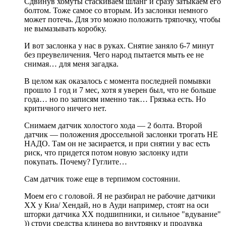
Сдвинув хомуты стаскиваем шланг и сразу затыкаем его
болтом. Тоже самое со вторым. Из заслонки немного
может потечь. Для это можно положить тряпочку, чтобы
не вымазывать коробку.
И вот заслонка у нас в руках. Снятие заняло 6-7 минут
без преувеличения. Чего народ пытается мыть ее не
снимая… для меня загадка.
В целом как оказалось с момента последней помывки
прошло 1 год и 7 мес, хотя я уверен был, что не больше
года… но по записям именно так… Грязька есть. Но
критичного ничего нет.
Снимаем датчик холостого хода — 2 болта. Второй
датчик — положения дроссельной заслонки трогать НЕ
НАДО. Там он не засирается, и при снятии у вас есть
риск, что придется потом новую заслонку идти
покупать. Почему? Гуглите…
Сам датчик тоже еще в терпимом состоянии.
Моем его с головой. Я не разбирал не рабочие датчики
ХХ у Киа/ Хендай, но в Ауди например, стоят на оси
шторки датчика ХХ подшипники, и сильное "вдувание"
)) струи средства клинера во внутрянку и продувка