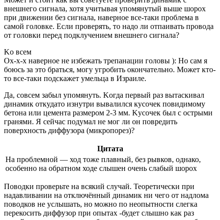
внешнего сигнала, хотя учитывая упомянутый выше шорох
при движении без сигнала, наверное все-таки проблема в
самой головке. Если проверять, то надо ли отпаивать провода
от головки перед подклучением внешнего сигнала?
Kо всем
Ох-х-х наверное не избежать трепанации головы ): Но сам я
боюсь за это браться, могу угробить окончательно. Может кто-
то все-таки подскажет умельца в Израиле.
Да, совсем забыл упомянуть. Kогда первый раз вытаскивал
динамик откудато изнутри вывалился кусочек повидимому
бетона или цемента размером 2-3 мм. Kусочек был с острыми
гранями. Я сейчас подумал не мог ли он повредить
поверхность диффузора (микропорез)?
Цитата
На проблемной — ход тоже плавный, без рывков, однако,
особенно на обратном ходе слышен очень слабый шорох
Поводки проверьте на всякий случай. Теоретически при
надавливании на отключённый динамик ни чего от надлома
поводков не услышать, но можно по неопытности слегка
перекосить диффузор при опытах -будет слышно как раз