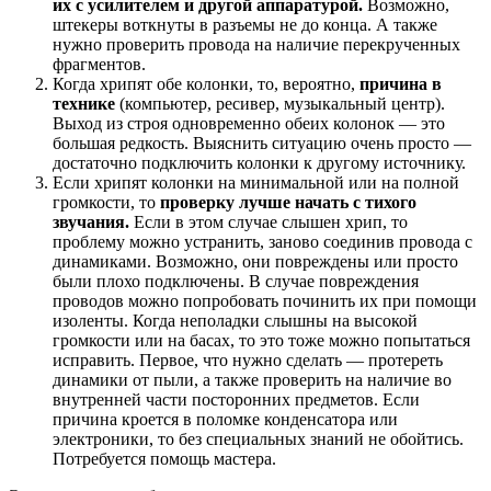
их с усилителем и другой аппаратурой.
Возможно,
штекеры воткнуты в разъемы не до конца. А также
нужно проверить провода на наличие перекрученных
фрагментов.
Когда хрипят обе колонки, то, вероятно,
причина в
технике
(компьютер, ресивер, музыкальный центр).
Выход из строя одновременно обеих колонок — это
большая редкость. Выяснить ситуацию очень просто —
достаточно подключить колонки к другому источнику.
Если хрипят колонки на минимальной или на полной
громкости, то
проверку лучше начать с тихого
звучания.
Если в этом случае слышен хрип, то
проблему можно устранить, заново соединив провода с
динамиками. Возможно, они повреждены или просто
были плохо подключены. В случае повреждения
проводов можно попробовать починить их при помощи
изоленты. Когда неполадки слышны на высокой
громкости или на басах, то это тоже можно попытаться
исправить. Первое, что нужно сделать — протереть
динамики от пыли, а также проверить на наличие во
внутренней части посторонних предметов. Если
причина кроется в поломке конденсатора или
электроники, то без специальных знаний не обойтись.
Потребуется помощь мастера.