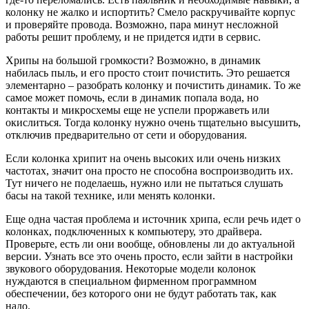
колонку не жалко и испортить? Смело раскручивайте корпус
и проверяйте провода. Возможно, пара минут несложной
работы решит проблему, и не придется идти в сервис.
Хрипы на большой громкости? Возможно, в динамик
набилась пыль, и его просто стоит почистить. Это решается
элементарно – разобрать колонку и почистить динамик. То же
самое может помочь, если в динамик попала вода, но
контакты и микросхемы еще не успели проржаветь или
окислиться. Тогда колонку нужно очень тщательно высушить,
отключив предварительно от сети и оборудования.
Если колонка хрипит на очень высоких или очень низких
частотах, значит она просто не способна воспроизводить их.
Тут ничего не поделаешь, нужно или не пытаться слушать
басы на такой технике, или менять колонки.
Еще одна частая проблема и источник хрипа, если речь идет о
колонках, подключенных к компьютеру, это драйвера.
Проверьте, есть ли они вообще, обновлены ли до актуальной
версии. Узнать все это очень просто, если зайти в настройки
звукового оборудования. Некоторые модели колонок
нуждаются в специальном фирменном программном
обеспечении, без которого они не будут работать так, как
надо.