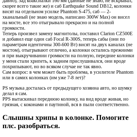
давно), Зад коаксиалки 160 мм (данные не знаю, не вскрывал,
скорее всего такие же) и саб Earthquake Sound DB12, колонки
висят на отдельном усилке Phantom S-475, саб — 2-
хканальный (не знаю модель, написано 300W Max) он висел
на мосте, все это отыгрывало прекрасно и на полной
громкости.
Теперь произвел замену магнитолы, поставил Clarion CZ500E
и добавил еще один саб Focal R-300S, теперь сабы (они по
параметрам идентичны 300-600 Вт) висят на двух каналах (не
мостом), отыгрывают отлично, а колонки остались прежними
и при выкручивании громкости на полную, передние колонки
у меня стали хрипеть, к задним прислушивался, они вроде
похрипывают, но во всяком случае не так явно.
Сам вопрос: в чем может быть проблема, в усилителе Phantom
или в самих колонках (им уже 7-8 лет)?
PS музыка досталась от предыдущего хозяина авто, но шумку
делал я сам.
PPS вытаскивал переднюю колонку, на вид вроде живая, но
грязная, с коконами и паутиной, вся в пыли соответственно.
Слышны хрипы в колонке. Помогите
плс. разобраться.