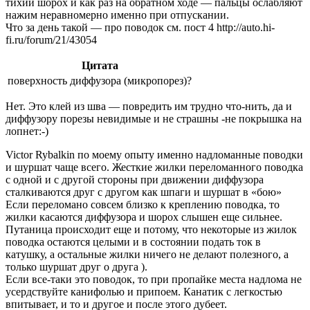
тихий шорох и как раз на обратном ходе — пальцы ослабляют
нажим неравномерно именно при отпускании.
Что за день такой — про поводок см. пост 4 http://auto.hi-
fi.ru/forum/21/43054
Цитата
поверхность диффузора (микропорез)?
Нет. Это клей из шва — повредить им трудно что-нить, да и
диффузору порезы невидимые и не страшны -не покрышка на
лопнет:-)
Victor Rybalkin по моему опыту именно надломанные поводки
и шуршат чаще всего. Жесткие жилки переломанного поводка
с одной и с другой стороны при движении диффузора
сталкиваются друг с другом как шпаги и шуршат в «бою»
Если переломано совсем близко к креплению поводка, то
жилки касаются диффузора и шорох слышен еще сильнее.
Путаница происходит еще и потому, что некоторые из жилок
поводка остаются целыми и в состоянии подать ток в
катушку, а остальные жилки ничего не делают полезного, а
только шуршат друг о друга ).
Если все-таки это поводок, то при пропайке места надлома не
усердствуйте канифолью и припоем. Канатик с легкостью
впитывает, и то и другое и после этого дубеет.