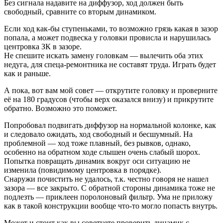
Без сигнала надавите на диффузор, ход должен быть
свободный, сравните со вторым динамиком.
Если ход как-бы ступеньками, то возможно грязь какая в зазор
попала, а может подвеска у головки провисла и нарушилась
центровка ЗК в зазоре.
Не спешите искать замену головкам — вылечить оба этих
недуга, для спеца-ремонтника не составят труда. Играть будет
как и раньше.
А пока, вот вам мой совет — открутите головку и проверните
её на 180 градусов (чтобы верх оказался внизу) и прикрутите
обратно. Возможно это поможет.
Попробовал подвигать диффузор на нормальной колонке, как
и следовало ожидать, ход свободный и бесшумный. На
проблемной — ход тоже плавный, без рывков, однако,
особенно на обратном ходе слышен очень слабый шорох.
Попытка повращать динамик вокруг оси ситуацию не
изменила (повидимому центровка в порядке).
Снаружи почистить не удалось, т.к. честно говоря не нашел
зазора — все закрыто. С обратной стороны динамика тоже не
подлезть — приклеен поролоновый фильтр. Ума не приложу
как в такой конструкции вообще что-то могло попасть внутрь.
Может и стоит как вы советуете проверить динамик с