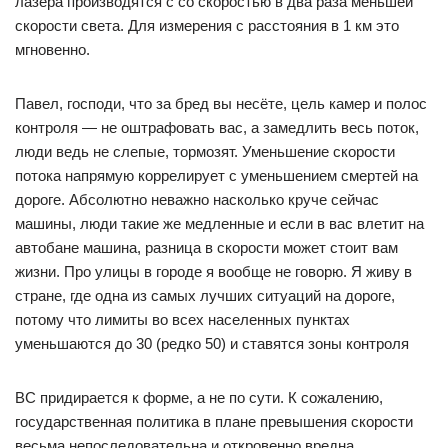
лазера производятся с со скоростью в два раза меньшей
скорости света. Для измерения с расстояния в 1 км это
мгновенно.
Павел, господи, что за бред вы несёте, цель камер и полос
контроля — не оштрафовать вас, а замедлить весь поток,
люди ведь не слепые, тормозят. Уменьшение скорости
потока напрямую коррелирует с уменьшением смертей на
дороге. Абсолютно неважно насколько круче сейчас
машины, люди такие же медленные и если в вас влетит на
автобане машина, разница в скорости может стоит вам
жизни. Про улицы в городе я вообще не говорю. Я живу в
стране, где одна из самых лучших ситуаций на дороге,
потому что лимиты во всех населенных пунктах
уменьшаются до 30 (редко 50) и ставятся зоны контроля
ВС придирается к форме, а не по сути. К сожалению,
государственная политика в плане превышения скорости
весьма непоследовательна и откровенно вредна.