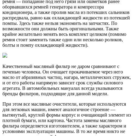
ремня — попадание под него грязи или ошметков ранее
оборвавшихся ремней генератора и компрессора
кондиционера, а также пролив масла из потекших сальников
распредвала, равно как охлаждающей жидкости из потекшей
помпы. Здесь также нельзя экономить на запчастях. По
возможности они должны быть оригинальными. Также
крайне желательно менять весь комплект целиком (помимо
ремня стоит заменить также один или несколько роликов,
болты и помпу охлаждающей жидкости).
Качественный масляный фильтр не даром сравнивают с
печенью человека. Он очищает прокачиваемое через него
масло от абразивных частиц, нагара, металлических стружек,
и от его работы напрямую зависит срок службы силового
агрегата. В автомобильных мануалах всегда указываются
бренды фильтров, подходящие для данной модели.
При этом все масляные очистители, которые используются
для легковых машин, имеют аналогичное строение —
вытянутый, круглой формы корпус и очищающий элемент из
плотной бумаги, или картона. Частота замены масляного
фильтра определяется изготовителем, а также характером и
условиями эксплуатации машины. В то же время никто не