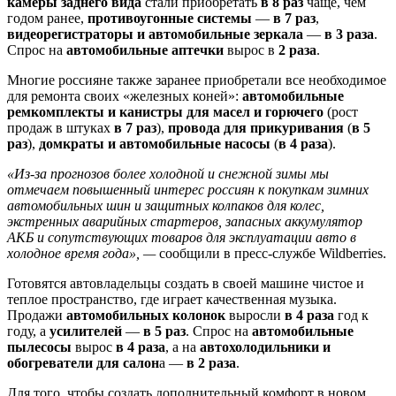
камеры заднего вида
стали приобретать
в 8 раз
чаще, чем
годом ранее,
противоугонные системы
—
в 7 раз
,
видеорегистраторы и автомобильные зеркала
—
в 3 раза
.
Спрос на
автомобильные аптечки
вырос в
2 раза
.
Многие россияне также заранее приобретали все необходимое
для ремонта своих «железных коней»:
автомобильные
ремкомплекты и канистры для масел и горючего
(рост
продаж в штуках
в 7 раз
),
провода для прикуривания
(
в 5
раз
),
домкраты и автомобильные насосы
(
в 4 раза
).
«Из-за прогнозов более холодной и снежной зимы мы
отмечаем повышенный интерес россиян к покупкам зимних
автомобильных шин и защитных колпаков для колес,
экстренных аварийных стартеров, запасных аккумулятор
АКБ и сопутствующих товаров для эксплуатации авто в
холодное время года», —
сообщили в пресс-службе Wildberries.
Готовятся автовладельцы создать в своей машине чистое и
теплое пространство, где играет качественная музыка.
Продажи
автомобильных колонок
выросли
в 4 раза
год к
году, а
усилителей
—
в 5 раз
. Спрос на
автомобильные
пылесосы
вырос
в 4 раза
, а на
автохолодильники и
обогреватели для салон
а —
в 2 раза
.
Для того, чтобы создать дополнительный комфорт в новом