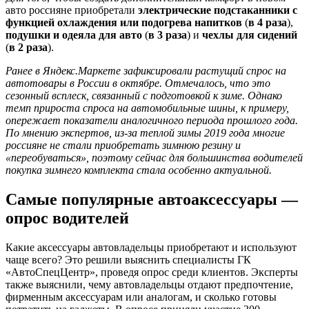
авто россияне приобретали
электрические подстаканники с
функцией охлаждения или подогрева напитков
(
в 4 раза
),
подушки и одеяла для авто
(
в 3 раза
) и
чехлы для сидений
(
в 2 раза
).
Ранее в Яндекс.Маркете зафиксировали растущий спрос на
автотовары в России в октябре. Отмечалось, что это
сезонный всплеск, связанный с подготовкой к зиме. Однако
темп прироста спроса на автомобильные шины, к примеру,
опережает показатели аналогичного периода прошлого года.
По мнению экспертов, из-за теплой зимы 2019 года многие
россияне не стали приобретать зимнюю резину и
«переобуваться», поэтому сейчас для большинства водителей
покупка зимнего комплекта стала особенно актуальной.
Самые популярные автоаксессуары —
опрос водителей
Какие аксессуары автовладельцы приобретают и используют
чаще всего? Это решили выяснить специалисты ГК
«АвтоСпецЦентр», проведя опрос среди клиентов. Эксперты
также выяснили, чему автовладельцы отдают предпочтение,
фирменным аксессуарам или аналогам, и сколько готовы