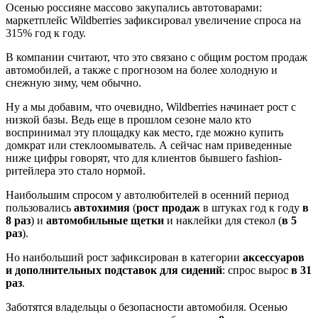
Осенью россияне массово закупались автотоварами:
маркетплейс Wildberries зафиксировал увеличение спроса на
315% год к году.
В компании считают, что это связано с общим ростом продаж
автомобилей, а также с прогнозом на более холодную и
снежную зиму, чем обычно.
Ну а мы добавим, что очевидно, Wildberries начинает рост с
низкой базы. Ведь еще в прошлом сезоне мало кто
воспринимал эту площадку как место, где можно купить
домкрат или стеклоомыватель. А сейчас нам приведенные
ниже цифры говорят, что для клиентов бывшего fashion-
ритейлера это стало нормой.
Наибольшим спросом у автолюбителей в осенний период
пользовались
автохимия
(
рост продаж
в штуках год к году
в
8 раз
) и
автомобильные щетки
и наклейки для стекол (
в 5
раз
).
Но наибольший рост зафиксирован в категории
аксессуаров
и дополнительных подставок для сидений
: спрос вырос
в 31
раз
.
Заботятся владельцы о безопасности автомобиля. Осенью