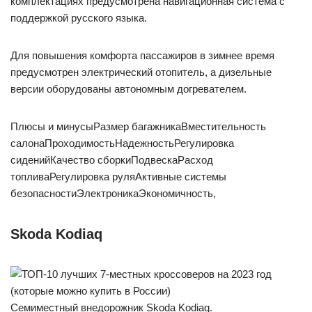
комплектациях предусмотрена навигационная система с
поддержкой русского языка.
Для повышения комфорта пассажиров в зимнее время
предусмотрен электрический отопитель, а дизельные
версии оборудованы автономным догревателем.
Плюсы и минусыРазмер багажникаВместительность
салонаПроходимостьНадежностьРегулировка
сиденийКачество сборкиПодвескаРасход
топливаРегулировка руляАктивные системы
безопасностиЭлектроникаЭкономичность,
Skoda Kodiaq
Семиместный внедорожник Skoda Kodiaq.