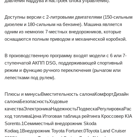
давления наддува и настроек блока управления).
Доступны версии с 2-литровыми двигателями (150-сильным
дизелем и 180-сильным на бензине). Машина является
одним из немногих 7-местных внедорожников, которые
оснащаются полным приводом и механической коробкой.
В производственную программу входят модели с 6 или 7-
ступенчатой АКПП DSG, поддерживающей спортивный
режим и функцию ручного переключения (рычагом или
лепестками под рулем).
Плюсы и минусыВместительность салонаКомфортДизайн
салонаБезопасностьХодовые
качестваЭлектроникаНадежностьПодвескаРегулировкаРас
ход топливаЦена Итоговая таблица рейтинга Кроссовер KIA
Sorento.1Семиместный внедорожник Skoda
Kodiaq.1Внедорожник Toyota Fortuner.0Toyota Land Cruiser