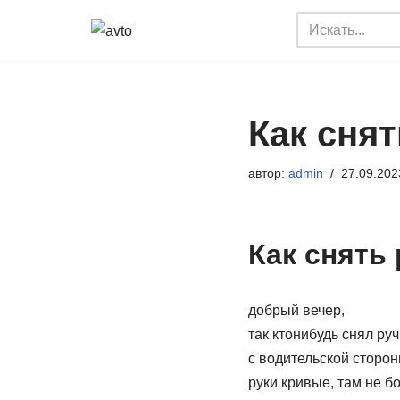
Перейти
к
содержимому
Как снят
автор:
admin
27.09.202
Как снять
добрый вечер,
так ктонибудь снял ру
с водительской стороны
руки кривые, там не б