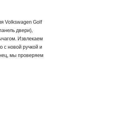
я Volkswagen Golf
панель двери),
рычагом. Извлекаем
о с новой ручкой и
онец, мы проверяем
и