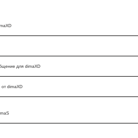
imaXD
общение для dimaXD
 от dimaXD
imaS