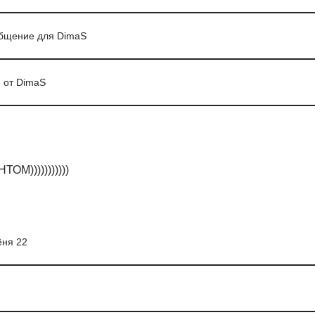
общение для DimaS
 от DimaS
М)))))))))))
ёня 22