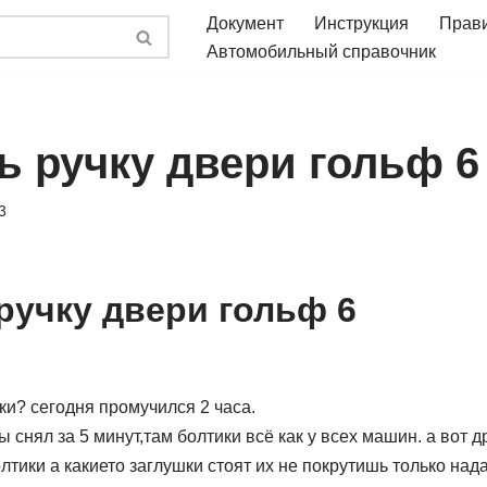
Документ
Инструкция
Прав
Автомобильный справочник
ь ручку двери гольф 6
3
 ручку двери гольф 6
чки? сегодня промучился 2 часа.
 снял за 5 минут,там болтики всё как у всех машин. а вот д
олтики а какието заглушки стоят их не покрутишь только над