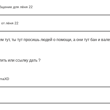
бщение для лёня 22
от лёня 22
 тут, ты тут просишь людей о помощи, а они тут бан и ва
тить или ссылку дать ?
imaXD