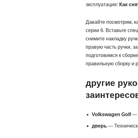
эксплуатация:
Как сн
Давайте посмотрим, ка
серии 6. Вставьте спе
снимите накладку руч
правую часть ручки, з
подготовимся к сборке
правильную сборку и р
другие руко
заинтересо
Volkswagen Golf
— 
дверь
— Техническо