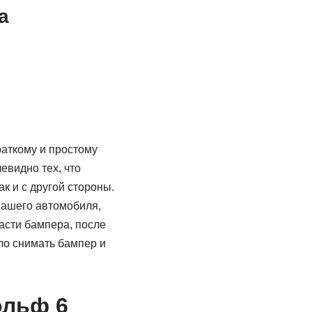
а
раткому и простому
евидно тех, что
к и с другой стороны.
вашего автомобиля,
асти бампера, после
ло снимать бампер и
ольф 6