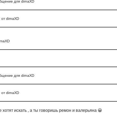
общение для dimaXD
 от dimaXD
imaXD
общение для dimaXD
 от dimaXD
е хотят искать , а ты говоришь ремон и валерьяна 😀