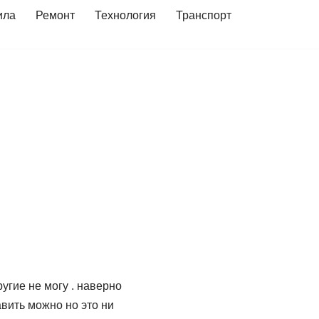
ила
Ремонт
Технология
Транспорт
ругие не могу . наверно
авить можно но это ни