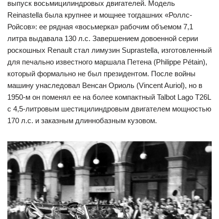
выпуск восьмицилиндровых двигателей. Модель
Reinastella была крупнее и мощнее тогдашних «Роллс-
Ройсов»: ее рядная «восьмерка» рабочим объемом 7,1
литра выдавала 130 л.с. Завершением довоенной серии
роскошных Renault стал лимузин Suprastella, изготовленный
для печально известного маршала Петена (Philippe Pétain),
который формально не был президентом. После войны
машину унаследовал Венсан Ориоль (Vincent Auriol), но в
1950-м он поменял ее на более компактный Talbot Lago T26L
с 4,5-литровым шестицилиндровым двигателем мощностью
170 л.с. и заказным длиннобазным кузовом.