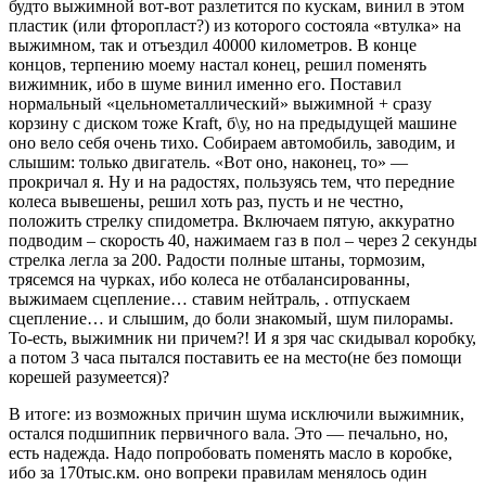
будто выжимной вот-вот разлетится по кускам, винил в этом
пластик (или фторопласт?) из которого состояла «втулка» на
выжимном, так и отъездил 40000 километров. В конце
концов, терпению моему настал конец, решил поменять
вижимник, ибо в шуме винил именно его. Поставил
нормальный «цельнометаллический» выжимной + сразу
корзину с диском тоже Kraft, б\у, но на предыдущей машине
оно вело себя очень тихо. Собираем автомобиль, заводим, и
слышим: только двигатель. «Вот оно, наконец, то» —
прокричал я. Ну и на радостях, пользуясь тем, что передние
колеса вывешены, решил хоть раз, пусть и не честно,
положить стрелку спидометра. Включаем пятую, аккуратно
подводим – скорость 40, нажимаем газ в пол – через 2 секунды
стрелка легла за 200. Радости полные штаны, тормозим,
трясемся на чурках, ибо колеса не отбалансированны,
выжимаем сцепление… ставим нейтраль, . отпускаем
сцепление… и слышим, до боли знакомый, шум пилорамы.
То-есть, выжимник ни причем?! И я зря час скидывал коробку,
а потом 3 часа пытался поставить ее на место(не без помощи
корешей разумеется)?
В итоге: из возможных причин шума исключили выжимник,
остался подшипник первичного вала. Это — печально, но,
есть надежда. Надо попробовать поменять масло в коробке,
ибо за 170тыс.км. оно вопреки правилам менялось один