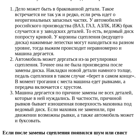
Дело может быть в бракованной детали. Такое
встречается не так уж и редко, если речь идет о
неоригинальных запасных частях. У автомобилей
российского производства (ВАЗ, ГАЗ, АЗЛК, ИЖ) брак
случается и у заводских деталей. То есть, ведомый диск
попросту кривой. У корзины сцепления (ведущего
диска) нажимные лепестки могут находиться на разном
уровне, тогда выжим происходит неравномерно и
машина дергается.
Автомобиль может дергаться из-за регулировки
сцепления. Точнее она не была произведена после
замены диска. Накладки новой детали намного толще,
педаль сцепления в таком случае «берет в самом конце».
В момент трогания с места машина едет рывками, а
передача включается с хрустом.
Машина дергается по причине замены не всех деталей,
которые в ней нуждались. В частности, причиной
рывков бывает изношенная поверхность маховика под
ведомый диск. Если маховик не заменили, при
движении возможны рывки, а также автомобиль может
и буксовать.
Если после замены сцепления появился шум или свист