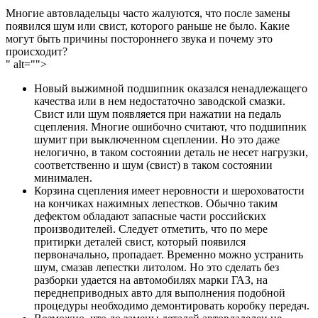
Многие автовладельцы часто жалуются, что после замены
появился шум или свист, которого раньше не было. Какие
могут быть причины постороннего звука и почему это
происходит?
" alt="">
Новый выжимной подшипник оказался ненадлежащего
качества или в нем недостаточно заводской смазки.
Свист или шум появляется при нажатии на педаль
сцепления. Многие ошибочно считают, что подшипник
шумит при выключенном сцеплении. Но это даже
нелогично, в таком состоянии деталь не несет нагрузки,
соответственно и шум (свист) в таком состоянии
минимален.
Корзина сцепления имеет неровности и шероховатости
на кончиках нажимных лепестков. Обычно таким
дефектом обладают запасные части российских
производителей. Следует отметить, что по мере
притирки деталей свист, который появился
первоначально, пропадает. Временно можно устранить
шум, смазав лепестки литолом. Но это сделать без
разборки удается на автомобилях марки ГАЗ, на
переднеприводных авто для выполнения подобной
процедуры необходимо демонтировать коробку передач.