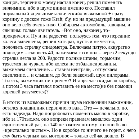
концов, терпению моему настал конец, решил поменять
вижимник, ибо в шуме винил именно его. Поставил
нормальный «цельнометаллический» выжимной + сразу
корзину с диском тоже Kraft, б\у, но на предыдущей машине
оно вело себя очень тихо. Собираем автомобиль, заводим, и
слышим: только двигатель. «Вот оно, наконец, то» —
прокричал я. Ну и на радостях, пользуясь тем, что передние
колеса вывешены, решил хоть раз, пусть и не честно,
положить стрелку спидометра. Включаем пятую, аккуратно
подводим – скорость 40, нажимаем газ в пол – через 2 секунды
стрелка легла за 200. Радости полные штаны, тормозим,
трясемся на чурках, ибо колеса не отбалансированны,
выжимаем сцепление… ставим нейтраль, . отпускаем
сцепление… и слышим, до боли знакомый, шум пилорамы.
То-есть, выжимник ни причем?! И я зря час скидывал коробку,
а потом 3 часа пытался поставить ее на место(не без помощи
корешей разумеется)?
В итоге: из возможных причин шума исключили выжимник,
остался подшипник первичного вала. Это — печально, но,
есть надежда. Надо попробовать поменять масло в коробке,
ибо за 170тыс.км. оно вопреки правилам менялось один
единственный раз, на 140 не захотел потому что оно было
«кристально чистым». Но в коробке то ничего не горит, с чего
ему быть черным как моторное – только сейчас дошло. В