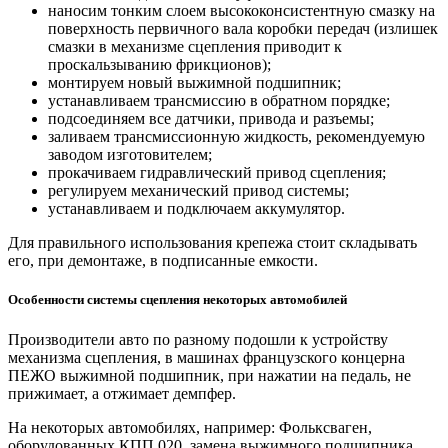
наносим тонким слоем высококонсистентную смазку на
поверхность первичного вала коробки передач (излишек
смазки в механизме сцепления приводит к
проскальзыванию фрикционов);
монтируем новый выжимной подшипник;
устанавливаем трансмиссию в обратном порядке;
подсоединяем все датчики, привода и разъемы;
заливаем трансмиссионную жидкость, рекомендуемую
заводом изготовителем;
прокачиваем гидравлический привод сцепления;
регулируем механический привод системы;
устанавливаем и подключаем аккумулятор.
Для правильного использования крепежа стоит складывать
его, при демонтаже, в подписанные емкости.
Особенности системы сцепления некоторых автомобилей
Производители авто по разному подошли к устройству
механизма сцепления, в машинах французского концерна
ПЕЖО выжимной подшипник, при нажатии на педаль, не
прижимает, а отжимает демпфер.
На некоторых автомобилях, например: Фольксваген,
оборудованных КПП 020, замена выжимного подшипника