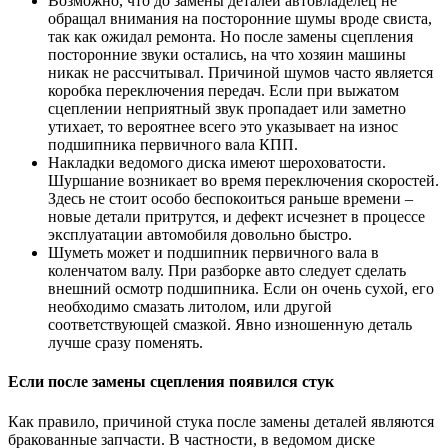
Возможно, что до замены деталей автовладелец не
обращал внимания на посторонние шумы вроде свиста,
так как ожидал ремонта. Но после замены сцепления
посторонние звуки остались, на что хозяин машины
никак не рассчитывал. Причиной шумов часто является
коробка переключения передач. Если при выжатом
сцеплении неприятный звук пропадает или заметно
утихает, то вероятнее всего это указывает на износ
подшипника первичного вала КПП.
Накладки ведомого диска имеют шероховатости.
Шуршание возникает во время переключения скоростей.
Здесь не стоит особо беспокоиться раньше времени –
новые детали притрутся, и дефект исчезнет в процессе
эксплуатации автомобиля довольно быстро.
Шуметь может и подшипник первичного вала в
коленчатом валу. При разборке авто следует сделать
внешний осмотр подшипника. Если он очень сухой, его
необходимо смазать литолом, или другой
соответствующей смазкой. Явно изношенную деталь
лучше сразу поменять.
Если после замены сцепления появился стук
Как правило, причиной стука после замены деталей являются
бракованные запчасти. В частности, в ведомом диске