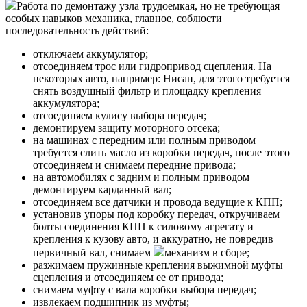
Работа по демонтажу узла трудоемкая, но не требующая
особых навыков механика, главное, соблюсти
последовательность действий:
отключаем аккумулятор;
отсоединяем трос или гидропривод сцепления. На
некоторых авто, например: Нисан, для этого требуется
снять воздушный фильтр и площадку крепления
аккумулятора;
отсоединяем кулису выбора передач;
демонтируем защиту моторного отсека;
на машинах с передним или полным приводом
требуется слить масло из коробки передач, после этого
отсоединяем и снимаем передние привода;
на автомобилях с задним и полным приводом
демонтируем карданный вал;
отсоединяем все датчики и провода ведущие к КПП;
установив упоры под коробку передач, откручиваем
болты соединения КПП к силовому агрегату и
крепления к кузову авто, и аккуратно, не повредив
первичный вал, снимаем
механизм в сборе;
разжимаем пружинные крепления выжимной муфты
сцепления и отсоединяем ее от привода;
снимаем муфту с вала коробки выбора передач;
извлекаем подшипник из муфты;