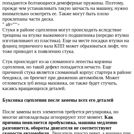
попадаются болтающиеся демпферные пружины. Поэтому,
прежде чем устанавливать такую запчасть на машину, нужно
внимательно осмотреть ее. Также могут быть плохо
проклепаны части диска.
" alt="">
Стуки в районе сцепления могут происходить вследствие
трещины на втулке выжимного подшипника (нередко втулки
изготавливают из пластика). Еще на месте посадки втулки на
фланец первичного вала КПП может образоваться люфт, что
тоже приводит к появлению стука.
Стук происходит из-за сломанного лепестка корзины
сцепления, но такой дефект попадается нечасто. Еще
причиной стука является сломанный корпус стартера в районе
бендикса, он бренчит при движении автомобиля. Может
отломиться зуб венца маховика, он также будет стучать,
касаясь вращающихся деталей.
Буксовка сцепления после замены всех его деталей
После замены всех элементов требуется регулировка, но
многие автовладельцы игнорируют этот момент.
Как
причина появляется пробуксовка, машина медленно
разгоняется, обороты двигателя не соответствуют
скорости автомобиля.
Двигатель просто ревет, а машина при