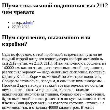
Шумит выжимной подшипник ваз 2112
чем чревато
автор:
admin
27.09.2023
Шум сцепления, выжимного или
коробки?
Судя по форумам, с этой проблемой встречается чуть ли не
каждый второй владелец конструктора «собери автомобиль
сам 2112»(а так же 2110, 2111). Итак, напомню о проблеме: на
140000 км. как по часам, разлетелся выжимной подшипник,
раз уж снял коробку — надо менять все сцепление, поставил
корзину Kraft в сборе + выжимной того же производителя.
Собираем автомобиль, заводим, и слышим: шум пилорамы…
Проехав 2 круга вокруг гаражей все притерлось, но остался
шум при не выжатом сцеплении, то есть: выжимаю —
практически абсолютная тишина, убираю ногу – тарахтение,
будто выжимной вот-вот разлетится по кускам, винил в этом
пластик (или фторопласт?) из которого состояла «втулка» на
выжимном, так и отъездил 40000 километров. В конце