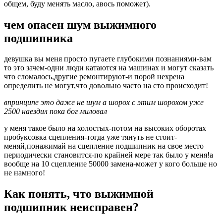
общем, буду менять масло, авось поможет).
чем опасен шум выжимного
подшипника
девушка вы меня просто пугаете глубокими познаниями-вам
то это зачем-одни люди катаются на машинах и могут сказать
что сломалось,другие ремонтируют-и порой нехрена
определить не могут,что довольно часто на сто происходит!
впринципе это даже не шум а шорох с этим шорохом уже
2500 наездил пока бог миловал
у меня такое было на холостых-потом на высоких оборотах
пробуксовка сцепления-тогда уже тянуть не стоит-
меняй,понажимай на сцепление подшипник на свое место
периодически становится-по крайней мере так было у меня!а
вообще на 10 сцепление 50000 замена-может у кого больше но
не намного!
Как понять, что выжимной
подшипник неисправен?