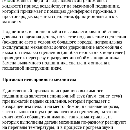
(с
помощью тяг) или гидравлический (с помощью
жидкости) привод воздействует на выжимной подшипник,
который прижимает с помощью демпферной пружины, в
простонародье: корзины сцепления, фрикционный диск к
маховику.
Подшипник, выполненный из высоколегированной стали,
довольно надежная деталь, но частое подключение сцепления
(вождение авто в условиях большого города), неправильная
эксплуатация механизма: долгое удерживание автомобиля с
выжатой педалью сцепления (ошибка неопытных водителей)
приводит к перегреву и разрушению обоймы подшипника.
Замена выжимного подшипника сцепления описана в
пошаговой инструкции ниже.
Признаки неисправного механизма
Единственный признак неисправного выжимного
подшипника является непривычный звук (шум, свист, стук)
при выжатой педали сцепления, который пропадает с
возвращением педали на место. Зимой, в сильные морозы,
часто слышится шум при включении сцепления, на это не
стоит особо обращать внимание, так как материалы, из
которых выполнены детали механизма по-разному реагируют
на перепады температуры, и в процессе прогрева звуки