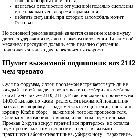
больших оборотах двигателя;
двигаться с полностью отпущенной педалью сцепления
и не нажимать ее во время торможения;
избегать ситуаций, при которых автомобиль может
буксовать.
Но основной рекомендацией является сведение к минимуму
долгого удержания педали в нажатом положении. Выжимной
механизм прослужит дольше, если педалью сцепления
пользоваться только для переключения скорости.
Шумит выжимной подшипник ваз 2112
чем чревато
Судя по форумам, с этой проблемой встречается чуть ли не
каждый второй владелец конструктора «собери автомобиль
сам 2112»(а так же 2110, 2111). Итак, напомню о проблеме: на
140000 км. как по часам, разлетелся выжимной подшипник,
раз уж снял коробку — надо менять все сцепление, поставил
корзину Kraft в сборе + выжимной того же производителя.
Собираем автомобиль, заводим, и слышим: шум пилорамы…
Проехав 2 круга вокруг гаражей все притерлось, но остался
шум при не выжатом сцеплении, то есть: выжимаю —
практически абсолютная тишина, убираю ногу – тарахтение,