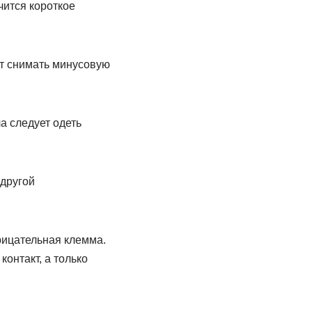
чится короткое
ет снимать минусовую
а следует одеть
 другой
рицательная клемма.
онтакт, а только