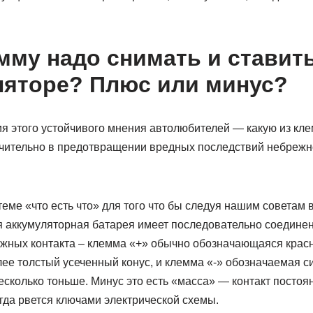
мму надо снимать и ставит
ляторе? Плюс или минус?
я этого устойчивого мнения автолюбителей — какую из кле
ючительно в предотвращении вредных последствий небрежн
теме «что есть что» для того что бы следуя нашим советам 
ая аккумуляторная батарея имеет последовательно соедине
жных контакта – клемма «+» обычно обозначающаяся кра
ее толстый усеченный конус, и клемма «-» обозначаемая 
несколько тоньше. Минус это есть «масса» — контакт постоя
гда рвется ключами электрической схемы.