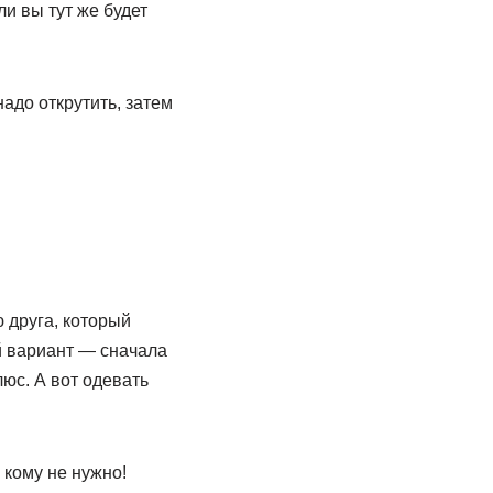
ли вы тут же будет
адо открутить, затем
 друга, который
й вариант — сначала
юс. А вот одевать
 кому не нужно!