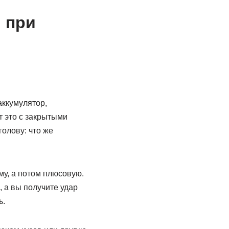
 при
аккумулятор,
 это с закрытыми
олову: что же
му, а потом плюсовую.
, а вы получите удар
ь.