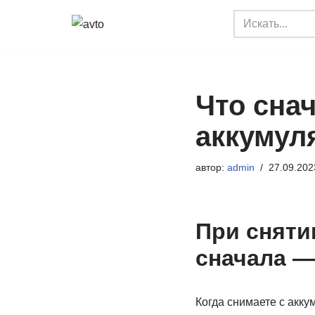
Перейти
к
содержимому
Что сна
аккумул
автор:
admin
27.09.202
При сняти
сначала —
Когда снимаете с акк