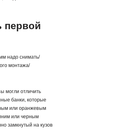
ь первой
мм надо снимать/
ого монтажа/
вы могли отличить
нные банки, которые
сным или оранжевым
синим или черным
нно замкнутый на кузов