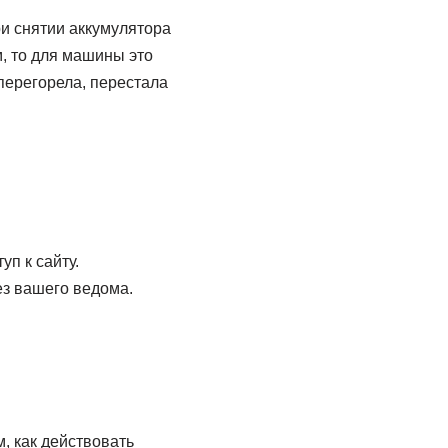
ри снятии аккумулятора
, то для машины это
перегорела, перестала
п к сайту.
ез вашего ведома.
, как действовать