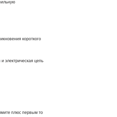
вильную
икновения короткого
 и электрическая цепь
нимите плюс первым то