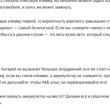
ь сначала плюсовую клемму, вы нечаянно можете задеть кл
втомобиля, и опять же может замкнуть.
ую клемму первой, то вероятность короткого замыкания ст
вариант — самый безопасный. Если вы снимаете «минус» п
Масса в данном случае — это весь кузов авто, который сое
 батареи не вызывает больших затруднений, все же стоит 
р, если вы сняли клеммы, а аккумулятор не снимается, про
 не допускайте, чтобы АКБ упал, не переворачивайте его!
ужно вернуть аккумулятор на место? Делаем всё в обратно
».