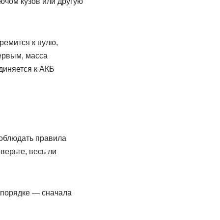
ючом кузов или другую
ремится к нулю,
ервым, масса
диняется к АКБ
соблюдать правила
верьте, весь ли
м порядке — сначала