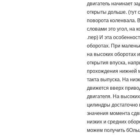
двигатель начинает за
открыты дольше. (тут 
поворота коленвала. В
словами это угол, на 
.пер) И эта особеннос
оборотах. При малень
на высоких оборотах и
открытия впуска, напр
прохождения нижней ме
такта выпуска. На низ
движется вверх привод
двигателя. На высоких 
цилиндры достаточно 
значения момента сдв
низких и средних обор
можем получить бОль