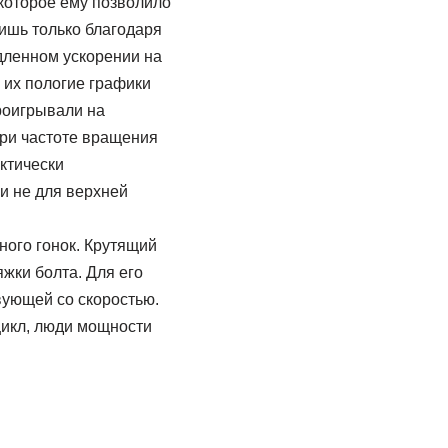
которое ему позволило
лишь только благодаря
дленном ускорении на
 их пологие графики
роигрывали на
при частоте вращения
ктически
и не для верхней
ного гонок. Крутящий
яжки болта. Для его
вующей со скоростью.
цикл, люди мощности