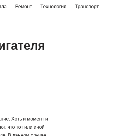
ила
Ремонт
Технология
Транспорт
игателя
ние. Хоть и момент и
т, что тот или иной
нде. В данном случае