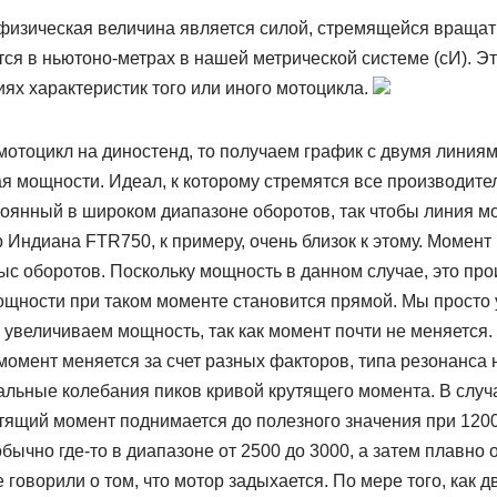
физическая величина является силой, стремящейся вращать
тся в ньютоно-метрах в нашей метрической системе (сИ). 
ях характеристик того или иного мотоцикла.
мотоцикл на диностенд, то получаем график с двумя линия
ая мощности. Идеал, к которому стремятся все производит
тоянный в широком диапазоне оборотов, так чтобы линия м
 Индиана FTR750, к примеру, очень близок к этому. Момент
тыс оборотов. Поскольку мощность в данном случае, это пр
мощности при таком моменте становится прямой. Мы просто
о увеличиваем мощность, так как момент почти не меняется.
момент меняется за счет разных факторов, типа резонанса н
альные колебания пиков кривой крутящего момента. В случ
тящий момент поднимается до полезного значения при 1200
бычно где-то в диапазоне от 2500 до 3000, а затем плавно о
оворили о том, что мотор задыхается. По мере того, как д