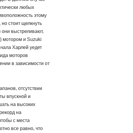
актически любых
тивоположность этому
 но стоит щелкнуть
и они выстреливают,
а) мотором и Suzuki
ачала Харлей уедет
вида моторов
ении в зависимости от
апанов, отсутствии
ты впускной и
шать на высоких
 рекорд на
чтобы с места
тно все равно, что