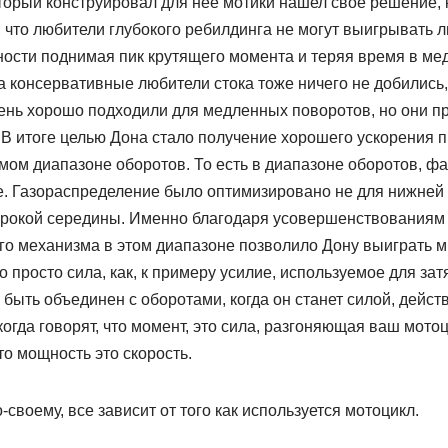
оторый конструировал для нее мотики нашел свое решение, 
 что любители глубокого ребилдинга не могут выигрывать 
ости поднимая пик крутящего момента и теряя время в ме
а консервативные любители стока тоже ничего не добились,
ень хорошо подходили для медленных поворотов, но они п
 В итоге целью Дона стало получение хорошего ускорения 
мом диапазоне оборотов. То есть в диапазоне оборотов, фа
е. Газораспределение было оптимизировано не для нижней 
широкой середины. Именно благодаря усовершенствованиям
го механизма в этом диапазоне позволило Дону выиграть м
о просто сила, как, к примеру усилие, используемое для зат
быть объединен с оборотами, когда он станет силой, дейст
гда говорят, что момент, это сила, разгоняющая ваш мото
то мощность это скорость.
-своему, все зависит от того как используется мотоцикл.