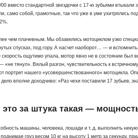
00 вместо стандартной звездочки с 17-ю зубьями втыкали з
и, само собой, грамотные, так что уже в уме ухитрялись под
12%.
олее чем плачевным. Мы обзавелись мотоциклом узко специ
рутых спусках, под гору. А насчет наоборот… — и вспомнить
 скорость ощутимо упала, мотор явно не в состоянии был 
«не тянул». Вялый разгон, чувствительность к встречному
от портрет нашего «усовершенствованного» мотоцикла. Оп
дело вполне доходчиво: «Раз чехи поставили 17 зубьев, зна
е это за штука такая — мощност
особность машины, человека, лошади и т. д. выполнить некую
поднимая груз весом 10 кг на высоту 1 метр за секунду, при