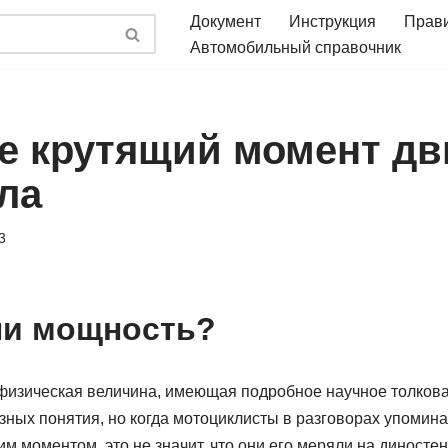
Документ
Инструкция
Прав
Автомобильный справочник
ое крутящий момент дв
ла
3
ли мощность?
физическая величина, имеющая подробное научное толкова
азных понятия, но когда мотоциклисты в разговорах упоминаю
м моментом, это не значит, что они его меряли на диносте