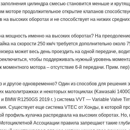
 заполнения цилиндра смесью становится меньше и крутящи
том моторе продолжительное открытие клапанов способств
на высоких оборотах и не способствует на низких средних
на мощность именно на высоких оборотах? На преодолени
йка на скорости 250 км/ч требуется дополнительно около 75
уизера может весь день проездить на одной передаче, вод
ереключиться, чтобы поддерживать нужный уровень момент
 моментного мотора – отсутствие 6-й передачи. Прим. пер)
то и другое одновременно? Один из способов для решения 
х малолитражках и некоторых мотоциклах (Kawasaki 1400GT
г. и BMW R1250GS 2019 г. ) система VVT — Variable Valve T
ия. Существует еще система VTEC от Хонды, в которой пр
ой профиль кулачка распредвала на высоких оборотах. Но, 
Мотоциклетной Ассоциации правила запрещают такие глуб