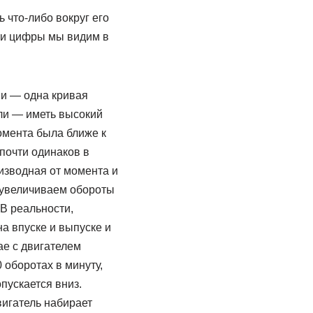
 что-либо вокруг его
Эти цифры мы видим в
ми — одна кривая
ели — иметь высокий
омента была ближе к
 почти одинаков в
оизводная от момента и
 увеличиваем обороты
 В реальности,
а впуске и выпуске и
ае с двигателем
 оборотах в минуту,
пускается вниз.
вигатель набирает