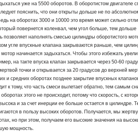
дыхаться уже на 5500 оборотов. В оборотистом двигателе 
следует пояснить, что они открыты дольше не по абсолютном
едь на оборотах 3000 и 10000 это время может сильно отли
который повернется коленвал, чем угол больше, тем дольше
ть позволяет наполнять смесью цилиндры оборотистого мот
ком угле впускные клапана закрываются раньше, чем цили
 мотор начинается задыхаться. Чтобы этого избежать увел
имер, на такте впуска клапан закрывается через 50-60 град
ртвой точки и открывается за 20 градусов до верхней мер
ких и средних оборотах позднее закрытие впускных клапано
ит к тому, что часть смеси вылетает обратно, тем самым 
оборотах этого не происходит, потому что скорость, с кото
высока и за счет инерции ее больше остается в цилиндре.
игаются в пользу высоких оборотов. Получается, мы жертв
отах, но при этом, получаем его высокие значения на высоки
шую мощность.