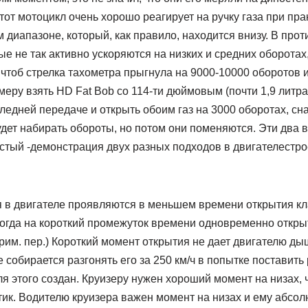
этот мотоцикл очень хорошо реагирует на ручку газа при пр
м диапазоне, который, как правило, находится внизу. В про
ые не так активно ускоряются на низких и средних оборотах,
к чтоб стрелка тахометра прыгнула на 9000-10000 оборотов 
имеру взять HD Fat Bob cо 114-ти дюймовым (почти 1,9 литр
едней передаче и открыть обоим газ на 3000 оборотах, сн
удет набирать обороты, но потом они поменяются. Эти два 
стый -демонстрация двух разных подходов в двигателестро
я в двигателе проявляются в меньшем времени открытия кл
когда на короткий промежуток времени одновременно откры
им. пер.) Короткий момент открытия не дает двигателю ды
е собирается разгонять его за 250 км/ч в попытке поставить
ля этого создан. Круизеру нужен хороший момент на низах, 
ик. Водителю круизера важен момент на низах и ему абсолю