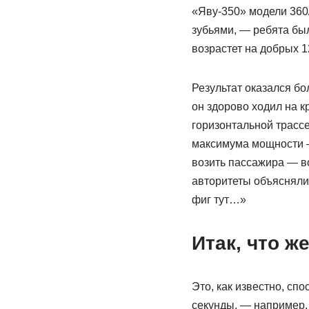
«Яву-350» модели 360/
зубьями, — ребята был
возрастет на добрых 
Результат оказался б
он здорово ходил на к
горизонтальной трассе
максимума мощности — 
возить пассажира — в
авторитеты объясняли 
фиг тут…»
Итак, что ж
Это, как известно, сп
секунды, — например, 