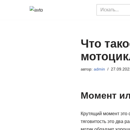
Перейти
к
содержимому
Что так
мотоцик
автор:
admin
27.09.202
Момент и
Крутящий момент это 
тяговитость это два р
мотик обладает хороши