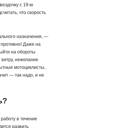
вездочку с 19-ю
считать, что скорость
ального назначения, —
 противно! Даже на
выйти на обороты
 ветру, нежелание
ытные мотоциклисты,
чит — так надо, и не
ь?
 работу в течение
дется развить