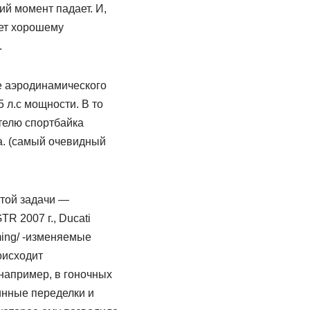
й момент падает. И,
ует хорошему
.
е аэродинамического
 л.с мощности. В то
ителю спортбайка
а. (самый очевидный
этой задачи —
R 2007 г., Ducati
iming/ -изменяемые
оисходит
например, в гоночных
инные переделки и