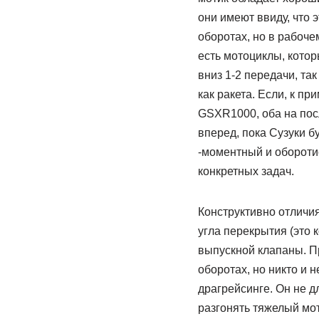
они имеют ввиду, что 
оборотах, но в рабоче
есть мотоциклы, котор
вниз 1-2 передачи, та
как ракета. Если, к пр
GSXR1000, оба на посл
вперед, пока Сузуки б
-моментный и обороти
конкретных задач.
Конструктивно отличи
угла перекрытия (это 
выпускной клапаны. Пр
оборотах, но никто и н
драгрейсинге. Он не д
разгонять тяжелый мот