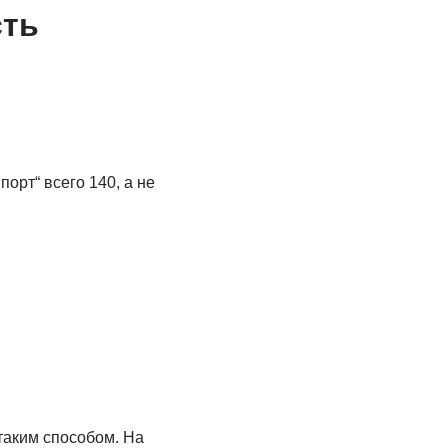
сть
орт“ всего 140, а не
 таким способом. На