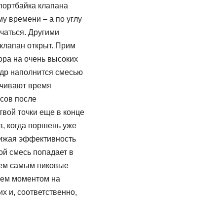
спортбайка клапана
у времени – а по углу
чаться. Другими
 клапан открыт. Прим
ора на очень высоких
ндр наполнится смесью
ичивают время
усов после
твой точки еще в конце
в, когда поршень уже
снижая эффективность
рой смесь попадает в
 Тем самым пиковые
уем моментом на
х и, соответственно,