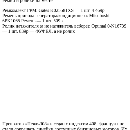
Ремни и ролики на месте
Ремкомлект ГРМ: Gates K025581XS — 1 шт. 4 469р
Ремень привода генератора/кондиционера: Mitsuboshi
6PK1065 Ремень — 1 шт. 509р
Ролик натяжителя (а не натяжитель всборе): Optimal 0-N1673S
— 1 шт. 839р — ФУФЕЛ, а не ролик
Превратив «Пежо-308» в седан с индексом 408, французы не
стали сокращать линейку доступных бензиновых моторов. Их