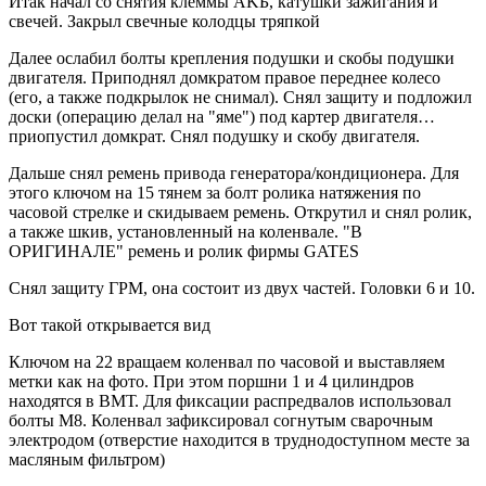
Итак начал со снятия клеммы AKБ, катушки зажигания и
свечей. Закрыл свечные колодцы тряпкой
Далее ослабил болты крепления подушки и скобы подушки
двигателя. Приподнял домкратом правое переднее колесо
(его, а также подкрылок не снимал). Снял защиту и подложил
доски (операцию делал на "яме") под картер двигателя…
приопустил домкрат. Снял подушку и скобу двигателя.
Дальше снял ремень привода генератора/кондиционера. Для
этого ключом на 15 тянем за болт ролика натяжения по
часовой стрелке и скидываем ремень. Открутил и снял ролик,
а также шкив, установленный на коленвале. "В
ОРИГИНАЛЕ" ремень и ролик фирмы GATES
Снял защиту ГРМ, она состоит из двух частей. Головки 6 и 10.
Вот такой открывается вид
Ключом на 22 вращаем коленвал по часовой и выставляем
метки как на фото. При этом поршни 1 и 4 цилиндров
находятся в ВМТ. Для фиксации распредвалов использовал
болты М8. Коленвал зафиксировал согнутым сварочным
электродом (отверстие находится в труднодоступном месте за
масляным фильтром)