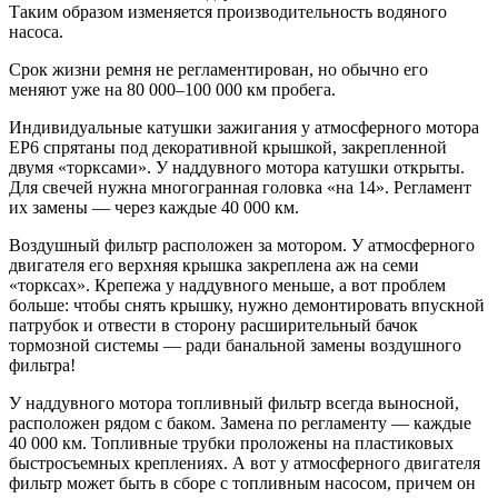
Таким образом изменяется производительность водяного
насоса.
Срок жизни ремня не регламентирован, но обычно его
меняют уже на 80 000–100 000 км пробега.
Индивидуальные катушки зажигания у атмосферного мотора
EP6 спрятаны под декоративной крышкой, закрепленной
двумя «торксами». У наддувного мотора катушки открыты.
Для свечей нужна многогранная головка «на 14». Регламент
их замены — через каждые 40 000 км.
Воздушный фильтр расположен за мотором. У атмосферного
двигателя его верхняя крышка закреплена аж на семи
«торксах». Крепежа у наддувного меньше, а вот проблем
больше: чтобы снять крышку, нужно демонтировать впускной
патрубок и отвести в сторону расширительный бачок
тормозной системы — ради банальной замены воздушного
фильтра!
У наддувного мотора топливный фильтр всегда выносной,
расположен рядом с баком. Замена по регламенту — каждые
40 000 км. Топливные трубки проложены на пластиковых
быстросъемных креплениях. А вот у атмосферного двигателя
фильтр может быть в сборе с топливным насосом, причем он