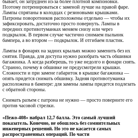
бывает, он затруднен из-за более плотной компоновки.
Поэтому потренироваться с заменой лучше на правой фаре.
Лампы спрятаны в колодцах с резиновыми крышками.
Патроны поворотников расположены отдельно — чтобы их
зафиксировать, достаточно просто повернуть. Лампы в
передних противотуманках меняем снизу или через
подкрылок. В первом случае частично снимаем пыльник
бампера, а во втором — подкрылок. И отгибаем пластик.
Лампы в фонарях на задних крыльях можно заменить без их
снятия. Правда, для доступа нужно разобрать часть обшивки
багажника. А когда разберешь, то уже недолго и фонари снять.
Странно, почему в обшивке не предусмотрели крышки.
Сложности и при замене габариток в крышке багажника —
опять придется снимать обшивку. Задняя противотуманка
расположена в бампере: для замены лампы придется подлезать
с обратной стороны.
Снимать разъем с патрона не нужно — просто поверните его
против часовой стрелки.
«Пежо-408» набрал 12,7 балла. Это самый лучший
показатель. Конечно, не обошлось без сомнительных
инженерных решений. Но это не касается самых
распространенных операций. По части