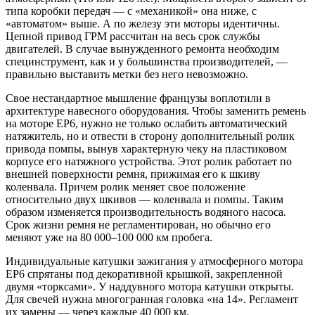
типа коробки передач — с «механикой» она ниже, с
«автоматом» выше. А по железу эти моторы идентичны.
Цепной привод ГРМ рассчитан на весь срок службы
двигателей. В случае вынужденного ремонта необходим
специнструмент, как и у большинства производителей, —
правильно выставить метки без него невозможно.
Свое нестандартное мышление французы воплотили в
архитектуре навесного оборудования. Чтобы заменить ремень
на моторе ЕР6, нужно не только ослабить автоматический
натяжитель, но и отвести в сторону дополнительный ролик
привода помпы, вынув характерную чеку на пластиковом
корпусе его натяжного устройства. Этот ролик работает по
внешней поверхности ремня, прижимая его к шкиву
коленвала. Причем ролик меняет свое положение
относительно двух шкивов — коленвала и помпы. Таким
образом изменяется производительность водяного насоса.
Срок жизни ремня не регламентирован, но обычно его
меняют уже на 80 000–100 000 км пробега.
Индивидуальные катушки зажигания у атмосферного мотора
EP6 спрятаны под декоративной крышкой, закрепленной
двумя «торксами». У наддувного мотора катушки открыты.
Для свечей нужна многогранная головка «на 14». Регламент
их замены — через каждые 40 000 км.