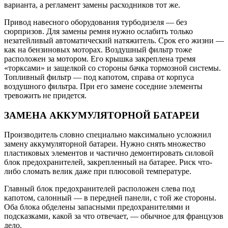
варианта, а регламент замены расходников тот же.
Привод навесного оборудования турбодизеля — без
сюрпризов. Для замены ремня нужно ослабить только
незатейливый автоматический натяжитель. Срок его жизни —
как на бензиновых моторах. Воздушный фильтр тоже
расположен за мотором. Его крышка закреплена тремя
«торксами» и защелкой со стороны бачка тормозной системы.
Топливный фильтр — под капотом, справа от корпуса
воздушного фильтра. При его замене соседние элементы
тревожить не придется.
ЗАМЕНА АККУМУЛЯТОРНОЙ БАТАРЕИ
Производитель словно специально максимально усложнил
замену аккумуляторной батареи. Нужно снять множество
пластиковых элементов и частично демонтировать силовой
блок предохранителей, закрепленный на батарее. Риск что-
либо сломать велик даже при плюсовой температуре.
Главный блок предохранителей расположен слева под
капотом, салонный — в передней панели, с той же стороны.
Оба блока обделены запасными предохранителями и
подсказками, какой за что отвечает, — обычное для французов
дело.