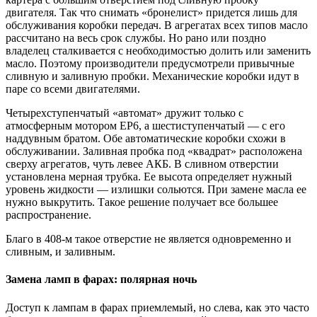
двигателя. Так что снимать «бронелист» придется лишь для
обслуживания коробки передач. В агрегатах всех типов масло
рассчитано на весь срок службы. Но рано или поздно
владелец сталкивается с необходимостью долить или заменить
масло. Поэтому производители предусмотрели привычные
сливную и заливную пробки. Механические коробки идут в
паре со всеми двигателями.
Четырехступенчатый «автомат» дружит только с
атмосферным мотором EP6, а шестиступенчатый — с его
наддувным братом. Обе автоматические коробки схожи в
обслуживании. Заливная пробка под «квадрат» расположена
сверху агрегатов, чуть левее АКБ. В сливном отверстии
установлена мерная трубка. Ее высота определяет нужный
уровень жидкости — излишки сольются. При замене масла ее
нужно выкрутить. Такое решение получает все большее
распространение.
Благо в 408-м такое отверстие не является одновременно и
сливным, и заливным.
Замена ламп в фарах: полярная ночь
Доступ к лампам в фарах приемлемый, но слева, как это часто