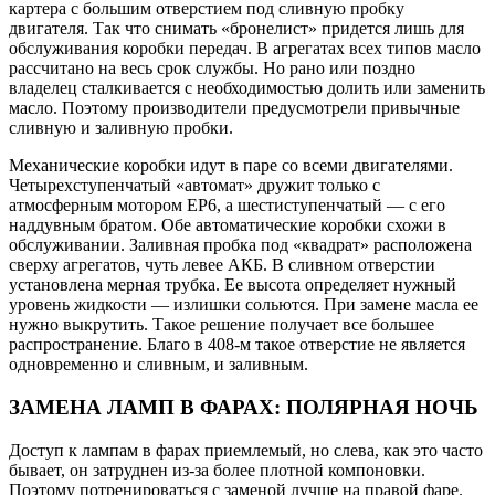
картера с большим отверстием под сливную пробку
двигателя. Так что снимать «бронелист» придется лишь для
обслуживания коробки передач. В агрегатах всех типов масло
рассчитано на весь срок службы. Но рано или поздно
владелец сталкивается с необходимостью долить или заменить
масло. Поэтому производители предусмотрели привычные
сливную и заливную пробки.
Механические коробки идут в паре со всеми двигателями.
Четырехступенчатый «автомат» дружит только с
атмосферным мотором EP6, а шестиступенчатый — с его
наддувным братом. Обе автоматические коробки схожи в
обслуживании. Заливная пробка под «квадрат» расположена
сверху агрегатов, чуть левее АКБ. В сливном отверстии
установлена мерная трубка. Ее высота определяет нужный
уровень жидкости — излишки сольются. При замене масла ее
нужно выкрутить. Такое решение получает все большее
распространение. Благо в 408-м такое отверстие не является
одновременно и сливным, и заливным.
ЗАМЕНА ЛАМП В ФАРАХ: ПОЛЯРНАЯ НОЧЬ
Доступ к лампам в фарах приемлемый, но слева, как это часто
бывает, он затруднен из-за более плотной компоновки.
Поэтому потренироваться с заменой лучше на правой фаре.