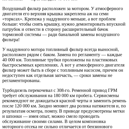
Воздушный фильтр расположен за мотором. У атмосферного
двигателя его верхняя крышка закреплена аж на семи
«торксах». Крепежа у наддувного меньше, а вот проблем
больше: чтобы снять крышку, нужно демонтировать впускной
патрубок и отвести в сторону расширительный бачок
тормозной системы — ради банальной замены воздушного
фильтра!
У наддувного мотора топливный фильтр всегда выносной,
расположен рядом с баком. Замена по регламенту — каждые
40 000 км. Топливные трубки проложены на пластиковых
быстросъемных креплениях. А вот у атмосферного двигателя
фильтр может быть в сборе с топливным насосом, причем он
недоступен как отдельная запчасть, — сроки замены не
регламентированы.
Турбодизель перекочевал с 308-го. Ременной привод ГРМ
требует обслуживания на 180 000 км пробега. Сервисмены
рекомендуют не дожидаться красной черты и заменить ремень
после 120 000 км. Заодно меняют два ролика натяжителя и, по
результатам осмотра, помпу. В приводе предусмотрены метки
и шпонки — имея опыт, можно смело проводить
обслуживание своими силами. В целом компоновка
моторного отсека не сильно отличается от бензинового