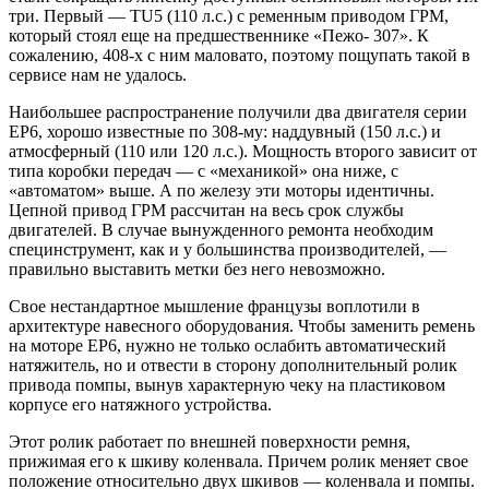
три. Первый — TU5 (110 л.с.) с ременным приводом ГРМ,
который стоял еще на предшественнике «Пежо- 307». К
сожалению, 408-х с ним маловато, поэтому пощупать такой в
сервисе нам не удалось.
Наибольшее распространение получили два двигателя серии
EP6, хорошо известные по 308-му: наддувный (150 л.с.) и
атмосферный (110 или 120 л.с.). Мощность второго зависит от
типа коробки передач — с «механикой» она ниже, с
«автоматом» выше. А по железу эти моторы идентичны.
Цепной привод ГРМ рассчитан на весь срок службы
двигателей. В случае вынужденного ремонта необходим
специнструмент, как и у большинства производителей, —
правильно выставить метки без него невозможно.
Свое нестандартное мышление французы воплотили в
архитектуре навесного оборудования. Чтобы заменить ремень
на моторе ЕР6, нужно не только ослабить автоматический
натяжитель, но и отвести в сторону дополнительный ролик
привода помпы, вынув характерную чеку на пластиковом
корпусе его натяжного устройства.
Этот ролик работает по внешней поверхности ремня,
прижимая его к шкиву коленвала. Причем ролик меняет свое
положение относительно двух шкивов — коленвала и помпы.