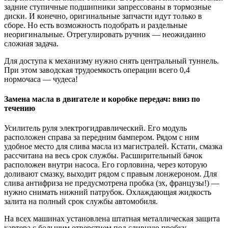
задние ступичные подшипники запрессованы в тормозные
диски. И конечно, оригинальные запчасти идут только в
сборе. Но есть возможность подобрать и раздельные
неоригинальные. Отрегулировать ручник — неожиданно
сложная задача.
Для доступа к механизму нужно снять центральный туннель.
При этом заводская трудоемкость операции всего 0,4
нормочаса — чудеса!
Замена масла в двигателе и коробке передач: вниз по
течению
Усилитель руля электрогидравлический. Его модуль
расположен справа за передним бампером. Рядом с ним
удобное место для слива масла из магистралей. Кстати, смазка
рассчитана на весь срок службы. Расширительный бачок
расположен внутри насоса. Его горловина, через которую
доливают смазку, выходит рядом с правым лонжероном. Для
слива антифриза не предусмотрена пробка (эх, французы!) —
нужно снимать нижний патрубок. Охлаждающая жидкость
залита на полный срок службы автомобиля.
На всех машинах установлена штатная металлическая защита
картера с большим отверстием под сливную пробку