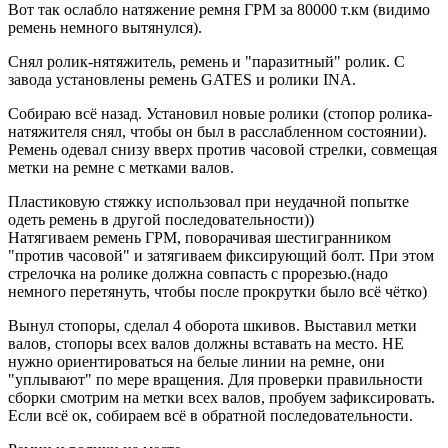
Вот так ослабло натяжение ремня ГРМ за 80000 т.км (видимо
ремень немного вытянулся).
Снял ролик-нятяжитель, ремень и "паразитный" ролик. С
завода установлены ремень GATES и ролики INA.
Собираю всё назад. Установил новые ролики (стопор ролика-
натяжителя снял, чтобы он был в расслабленном состоянии).
Ремень одевал снизу вверх против часовой стрелки, совмещая
метки на ремне с метками валов.
Пластиковую стяжку использовал при неудачной попытке
одеть ремень в другой последовательности))
Натягиваем ремень ГРМ, поворачивая шестигранником
"против часовой" и затягиваем фиксирующий болт. При этом
стрелочка на ролике должна совпасть с прорезью.(надо
немного перетянуть, чтобы после прокрутки было всё чётко)
Вынул стопоры, сделал 4 оборота шкивов. Выставил метки
валов, стопоры всех валов должны вставать на место. НЕ
нужно ориентироваться на белые линии на ремне, они
"уплывают" по мере вращения. Для проверки правильности
сборки смотрим на метки всех валов, пробуем зафиксировать.
Если всё ок, собираем всё в обратной последовательности.