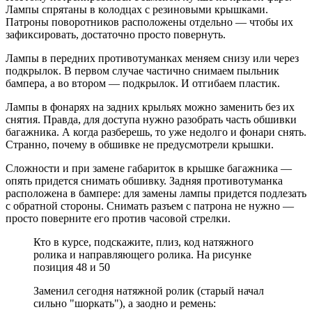
Лампы спрятаны в колодцах с резиновыми крышками.
Патроны поворотников расположены отдельно — чтобы их
зафиксировать, достаточно просто повернуть.
Лампы в передних противотуманках меняем снизу или через
подкрылок. В первом случае частично снимаем пыльник
бампера, а во втором — подкрылок. И отгибаем пластик.
Лампы в фонарях на задних крыльях можно заменить без их
снятия. Правда, для доступа нужно разобрать часть обшивки
багажника. А когда разберешь, то уже недолго и фонари снять.
Странно, почему в обшивке не предусмотрели крышки.
Сложности и при замене габариток в крышке багажника —
опять придется снимать обшивку. Задняя противотуманка
расположена в бампере: для замены лампы придется подлезать
с обратной стороны. Снимать разъем с патрона не нужно —
просто поверните его против часовой стрелки.
Кто в курсе, подскажите, плиз, код натяжного
ролика и направляющего ролика. На рисунке
позиция 48 и 50
Заменил сегодня натяжной ролик (старый начал
сильно "шоркать"), а заодно и ремень: