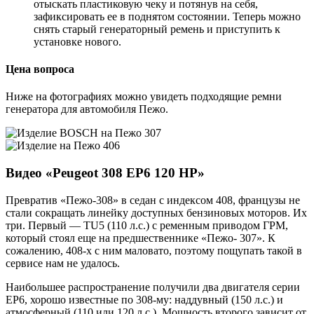
отыскать пластиковую чеку и потянув на себя,
зафиксировать ее в поднятом состоянии. Теперь можно
снять старый генераторный ремень и приступить к
установке нового.
Цена вопроса
Ниже на фотографиях можно увидеть подходящие ремни
генератора для автомобиля Пежо.
Видео «Peugeot 308 EP6 120 HP»
Превратив «Пежо-308» в седан с индексом 408, французы не
стали сокращать линейку доступных бензиновых моторов. Их
три. Первый — TU5 (110 л.с.) с ременным приводом ГРМ,
который стоял еще на предшественнике «Пежо- 307». К
сожалению, 408-х с ним маловато, поэтому пощупать такой в
сервисе нам не удалось.
Наибольшее распространение получили два двигателя серии
EP6, хорошо известные по 308-му: наддувный (150 л.с.) и
атмосферный (110 или 120 л.с.). Мощность второго зависит от