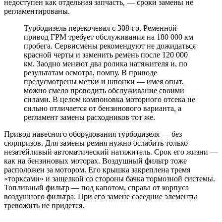
недоступен как отдельная запчасть, — сроки замены не
регламентированы.
Турбодизель перекочевал с 308-го. Ременной
привод ГРМ требует обслуживания на 180 000 км
пробега. Сервисмены рекомендуют не дожидаться
красной черты и заменить ремень после 120 000
км. Заодно меняют два ролика натяжителя и, по
результатам осмотра, помпу. В приводе
предусмотрены метки и шпонки — имея опыт,
можно смело проводить обслуживание своими
силами. В целом компоновка моторного отсека не
сильно отличается от бензинового варианта, а
регламент замены расходников тот же.
Привод навесного оборудования турбодизеля — без
сюрпризов. Для замены ремня нужно ослабить только
незатейливый автоматический натяжитель. Срок его жизни —
как на бензиновых моторах. Воздушный фильтр тоже
расположен за мотором. Его крышка закреплена тремя
«торксами» и защелкой со стороны бачка тормозной системы.
Топливный фильтр — под капотом, справа от корпуса
воздушного фильтра. При его замене соседние элементы
тревожить не придется.