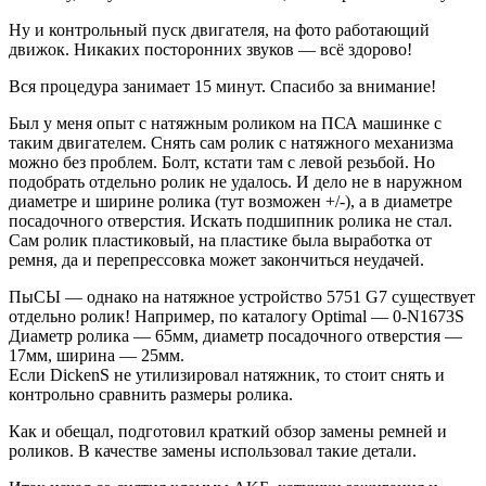
Ну и контрольный пуск двигателя, на фото работающий
движок. Никаких посторонних звуков — всё здорово!
Вся процедура занимает 15 минут. Спасибо за внимание!
Был у меня опыт с натяжным роликом на ПСА машинке с
таким двигателем. Снять сам ролик с натяжного механизма
можно без проблем. Болт, кстати там с левой резьбой. Но
подобрать отдельно ролик не удалось. И дело не в наружном
диаметре и ширине ролика (тут возможен +/-), а в диаметре
посадочного отверстия. Искать подшипник ролика не стал.
Сам ролик пластиковый, на пластике была выработка от
ремня, да и перепрессовка может закончиться неудачей.
ПыСЫ — однако на натяжное устройство 5751 G7 существует
отдельно ролик! Например, по каталогу Optimal — 0-N1673S
Диаметр ролика — 65мм, диаметр посадочного отверстия —
17мм, ширина — 25мм.
Если DickenS не утилизировал натяжник, то стоит снять и
контрольно сравнить размеры ролика.
Как и обещал, подготовил краткий обзор замены ремней и
роликов. В качестве замены использовал такие детали.