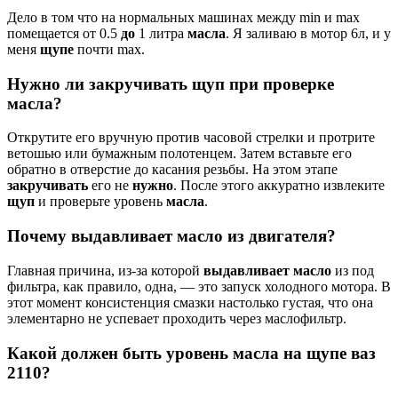
Дело в том что на нормальных машинах между min и max
помещается от 0.5
до
1 литра
масла
. Я заливаю в мотор 6л, и у
меня
щупе
почти max.
Нужно ли закручивать щуп при проверке
масла?
Открутите его вручную против часовой стрелки и протрите
ветошью или бумажным полотенцем. Затем вставьте его
обратно в отверстие до касания резьбы. На этом этапе
закручивать
его не
нужно
. После этого аккуратно извлеките
щуп
и проверьте уровень
масла
.
Почему выдавливает масло из двигателя?
Главная причина, из-за которой
выдавливает масло
из под
фильтра, как правило, одна, — это запуск холодного мотора. В
этот момент консистенция смазки настолько густая, что она
элементарно не успевает проходить через маслофильтр.
Какой должен быть уровень масла на щупе ваз
2110?