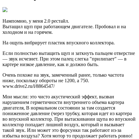
Нампомню, у меня 2.0 рестайл.
Вытащил щуп при работающем двигателе. Пробовал и на
холодном и на горячем.
На ощупь вибрирует пластик впускного коллектора.
Если полностью вытащить щуп и заткнуть пальцем отверстие
— звук исчезнет. При этом палец слегка "прилипает" — в
картере низкое давление, как и должно быть.
Очень похоже на звук, замеченный ранее, только частота
ниже, поскольку обороты не 1200, а 750.
www.drive2.ru/l/8864547/
Мои мысли: это чисто акустический эффект, вызван
нарушением герметичности внутреннего объема картера
двигателя, В нормальном состоянии за там создается
пониженное давление (через трубку, которая идет из картера
во впускной коллектор. При вытаскивании щупа во впускной
коллектор попадает лишний воздух, который и вызывает
такой звук. Или может это форсунки так работают из-за
избытка воздуха? Хотя мотор то продолжает работать ровно!