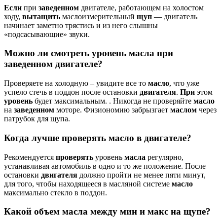
Если
при
заведенном
двигателе, работающем на холостом
ходу,
вытащить
маслоизмерительный
щуп
— двигатель
начинает заметно трястись и из него слышны
«подсасывающие» звуки.
Можно ли смотреть уровень масла при
заведенном двигателе?
Проверяете на холодную – увидите все то
масло
, что уже
успело стечь в поддон после остановки
двигателя
.
При
этом
уровень
будет максимальным. . Никогда не проверяйте
масло
на
заведенном
моторе. Физиономию забрызгает
маслом
через
патрубок для щупа.
Когда лучше проверять масло в двигателе?
Рекомендуется
проверять
уровень
масла
регулярно,
устанавливая автомобиль в одно и то же положение. После
остановки
двигателя
должно пройти не менее пяти минут,
для того, чтобы находящееся в масляной системе
масло
максимально стекло в поддон.
Какой объем масла между мин и макс на щупе?