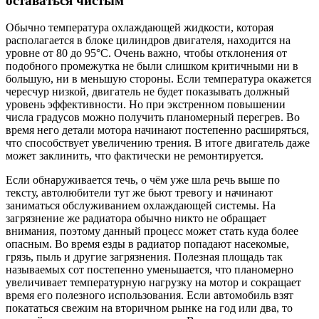
оставаться чистым
Обычно температура охлаждающей жидкости, которая
располагается в блоке цилиндров двигателя, находится на
уровне от 80 до 95°С. Очень важно, чтобы отклонения от
подобного промежутка не были слишком критичными ни в
большую, ни в меньшую стороны. Если температура окажется
чересчур низкой, двигатель не будет показывать должный
уровень эффективности. Но при экстренном повышении
числа градусов можно получить планомерный перегрев. Во
время него детали мотора начинают постепенно расширяться,
что способствует увеличению трения. В итоге двигатель даже
может заклинить, что фактически не ремонтируется.
Если обнаруживается течь, о чём уже шла речь выше по
тексту, автолюбители тут же бьют тревогу и начинают
заниматься обслуживанием охлаждающей системы. На
загрязнение же радиатора обычно никто не обращает
внимания, поэтому данный процесс может стать куда более
опасным. Во время езды в радиатор попадают насекомые,
грязь, пыль и другие загрязнения. Полезная площадь так
называемых сот постепенно уменьшается, что планомерно
увеличивает температурную нагрузку на мотор и сокращает
время его полезного использования. Если автомобиль взят
покататься свежим на вторичном рынке на год или два, то