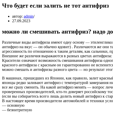
Что будет если залить не тот антифриз
автор:
admin
27.09.2023
можно ли смешивать антифриз? надо дол
Различные виды антифриза имеют одну основу — этиленгликоль
антифриз на вкус — он обычно ядовит) . Различаются же они 
агрессивность по отношению к таким деталям, как сальники, пр
Внешние же различия выражаются в разных цветах антифриза: 
Красители означают возможность смешивания антифриза одног
красного антифриза с красным он гарантированно не вспенится
можно смешать и антифризы разного цвета — но результат этог
В машинах, пришедших из Японии, как правило, залит красны
японцы редко заливают антифриз с температурой замерзания ни
все же сразу сменить. На какой антифриз менять — вопрос лич
проверенных производителей, кто-то доверяет российскому тос
(если вы собираетесь всего лишь долить новый антифриз к ста
В настоящее время производители автомобилей и техники усло
— основную
— безнитритную