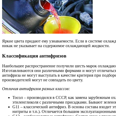
Яркие цвета придают ему узнаваемости. Если в системе охлажден
никак не указывает на содержимое охлаждающей жидкости.
Классификация антифризов
Наибольшее распространение получили шесть марок охлаждающи
Изготавливаются они различными фирмами и могут отличаться 
антифриза не могут выступать в качестве критерия при подбо
производителей могут не совпадать по цвету.
Отличия антифризов разных классов:
Тосол – производился в СССР, как замена зарубежным о
этиленгликоля с различными присадками. Бывают зеленог
G11 – классический антифриз. В основа состава входит эт
нитриты и т.п.). Отличается большим эксплуатационными