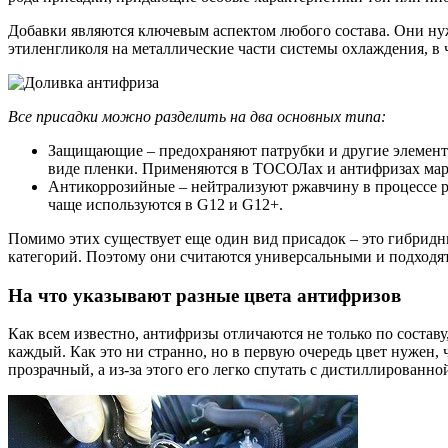
Добавки являются ключевым аспектом любого состава. Они н
этиленгликоля на металлические части системы охлаждения, в 
Все присадки можно разделить на два основных типа:
Защищающие – предохраняют патрубки и другие элементы 
виде пленки. Применяются в ТОСОЛах и антифризах мар
Антикоррозийные – нейтрализуют ржавчину в процессе ра
чаще используются в G12 и G12+.
Помимо этих существует еще один вид присадок – это гибридн
категорий. Поэтому они считаются универсальными и подходя
На что указывают разные цвета антифризов
Как всем известно, антифризы отличаются не только по составу, 
каждый. Как это ни странно, но в первую очередь цвет нужен, 
прозрачный, а из-за этого его легко спутать с дистиллированно