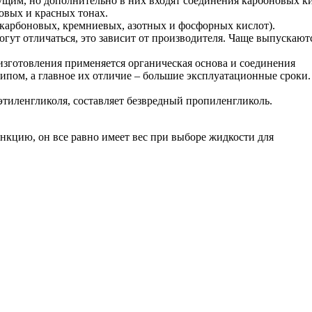
ущим, но дополнительно в них входят соединения карбоновых ки
овых и красных тонах.
е карбоновых, кремниевых, азотных и фосфорных кислот).
огут отличаться, это зависит от производителя. Чаще выпускают
изготовления применяется органическая основа и соединения
ипом, а главное их отличие – большие эксплуатационные сроки.
этиленгликоля, составляет безвредный пропиленгликоль.
нкцию, он все равно имеет вес при выборе жидкости для