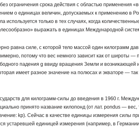
без ограничения срока действия с областью применения «в
ением о единицах величин, допускаемых к применению в Р
а используется только в тех случаях, когда количественны
лесообразно» выражать в единицах Международной систем
но равна силе, с которой тело массой один килограмм дав
имерно, потому что вес немного зависит как от широты — п
ободного падения g ввиду вращения Земли и возникающей 
торая имеет разное значение на полюсах и экваторе — так
осударств для килограмм-силы до введения в 1960 г. Межд
иально принято название килопонд (от лат. pondus — вес, 
чение: kp). Сейчас в качестве единицы измерения силы п
тся устаревшей единицей измерения (например, в Германии