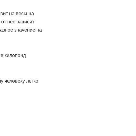
вит на весы на
 от неё зависит
азное значение на
ие килопонд
му человеку легко