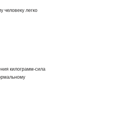
му человеку легко
ения килограмм-сила
нормальному