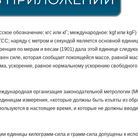
ское обозначение: кгс или кГ; международное: kgf или kgF
СС; наряду с метром и секундой является основной единицей
енция по мерам и весам (1901) дала этой единице следую
вен силе, которая сообщает покоящейся массе, равной ма
ма, ускорение, равное нормальному ускорению свободного 
ждународная организация законодательной метрологии (М
 единицам измерения, «которые должны быть изъяты из об
спользуются в настоящее время, и которые не должны вводи
ии единицы килограмм-сила и грамм-сила допущены к испо