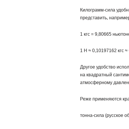
Килограмм-сила удобна 
представить, например,
1 кгс = 9,80665 ньютон
1 Н ≈ 0,10197162 кгс ≈ 
Другое удобство испол
на квадратный сантим
атмосферному давлени
Реже применяются кра
тонна-сила (русское об