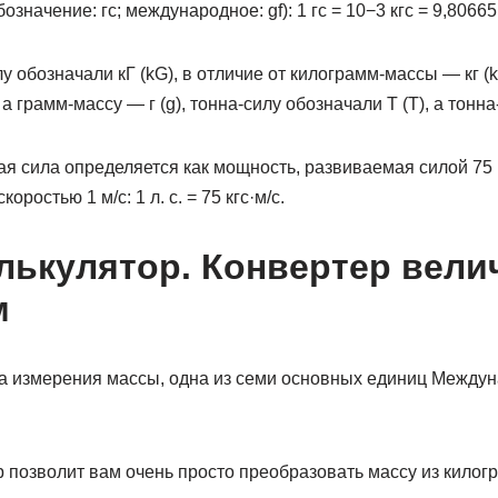
означение: гс; международное: gf): 1 гс = 10−3 кгс = 9,8066
 обозначали кГ (kG), в отличие от килограмм-массы — кг (k
а грамм-массу — г (g), тонна-силу обозначали Т (T), а тонна-
я сила определяется как мощность, развиваемая силой 75 
оростью 1 м/с: 1 л. с. = 75 кгс·м/с.
лькулятор. Конвертер вели
м
 измерения массы, одна из семи основных единиц Между
 позволит вам очень просто преобразовать массу из килог