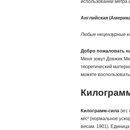
использовании метра 
Английская (Америка
Любые нецензурные ко
Добро пожаловать на
Меня зовут Довжик Мих
теоретический матери
можете воспользовать
Килограм
Килограмм-сила
(кгс
м/с² (нормальное уск
весам, 1901). Единиц