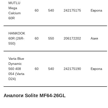
MUTLU
Mega
60
540
242175175
Европа
Calcium
60R
HANKOOK
60R (26R-
60
550
206172202
Азия
550)
Varta Blue
Dynamic
560 408
60
540
242175190
Европа
054 (Varta
D24)
Аналоги Solite MF64-26GL