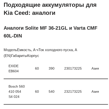
Подходящие аккумуляторы для
Kia Ceed: аналоги
Аналоги Solite MF 36-21GL и Varta CMF
60L-DIN
МодельЕмкость, А∙чТок холодного пуска, A
(EN)ГабаритыКорпус
EXIDE
60
390
230173225
Азия
EB604
Bosch 560
410 054
60
540
232173225
Азия
S4 024