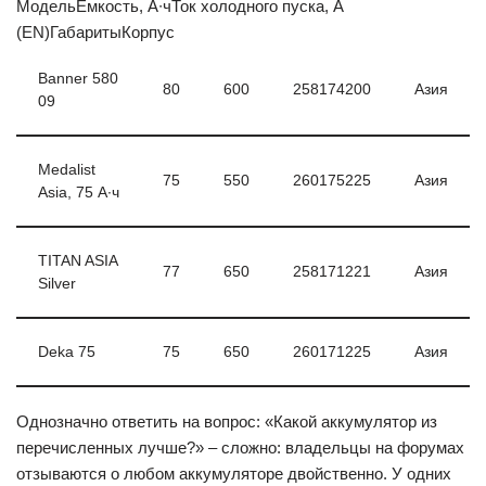
МодельЕмкость, А∙чТок холодного пуска, A
(EN)ГабаритыКорпус
Banner 580
80
600
258174200
Азия
09
Medalist
75
550
260175225
Азия
Asia, 75 А∙ч
TITAN ASIA
77
650
258171221
Азия
Silver
Deka 75
75
650
260171225
Азия
Однозначно ответить на вопрос: «Какой аккумулятор из
перечисленных лучше?» – сложно: владельцы на форумах
отзываются о любом аккумуляторе двойственно. У одних