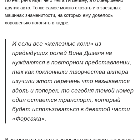
Но нет, речь идет не о Ferrari и Bentley, а о совершенно
других авто. То же самое можно сказать и о звездных
машинах знаменитости, на которых ему довелось
хорошенько погонять в кадре.
И если все «железные кони» из
предыдущих ролей Вина Дизеля не
нуждаются в повторном представлении,
так как поклонники творчества актера
изучили этот перечень что называется
вдоль и поперек, то сегодня темой номер
один остается транспорт, который
будет использоваться в девятой части
«Форсажа».
И несмотря на то, что до премьеры еще далеко, так как она