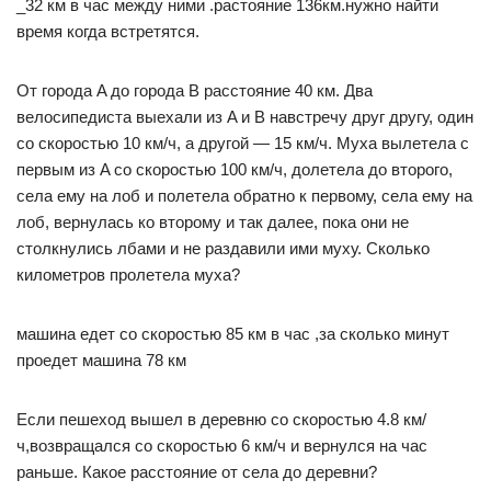
_32 км в час между ними .растояние 136км.нужно найти
время когда встретятся.
От города A до города B расстояние 40 км. Два
велосипедиста выехали из A и B навстречу друг другу, один
со скоростью 10 км/ч, а другой — 15 км/ч. Муха вылетела с
первым из A со скоростью 100 км/ч, долетела до второго,
села ему на лоб и полетела обратно к первому, села ему на
лоб, вернулась ко второму и так далее, пока они не
столкнулись лбами и не раздавили ими муху. Сколько
километров пролетела муха?
машина едет со скоростью 85 км в час ,за сколько минут
проедет машина 78 км
Если пешеход вышел в деревню со скоростью 4.8 км/
ч,возвращался со скоростью 6 км/ч и вернулся на час
раньше. Какое расстояние от села до деревни?