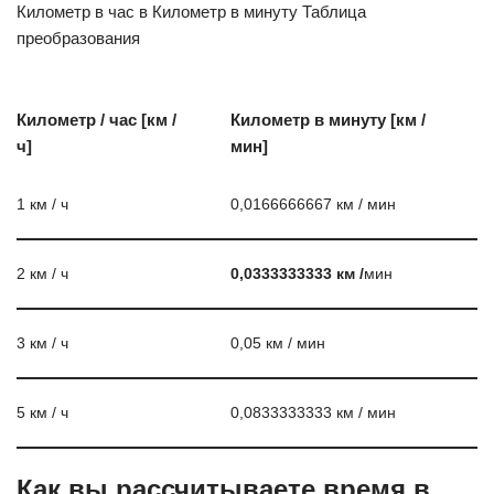
Километр в час в Километр в минуту Таблица
преобразования
Километр / час [км /
Километр в минуту [км /
ч]
мин]
1 км / ч
0,0166666667 км / мин
2 км / ч
0,0333333333 км /
мин
3 км / ч
0,05 км / мин
5 км / ч
0,0833333333 км / мин
Как вы рассчитываете время в