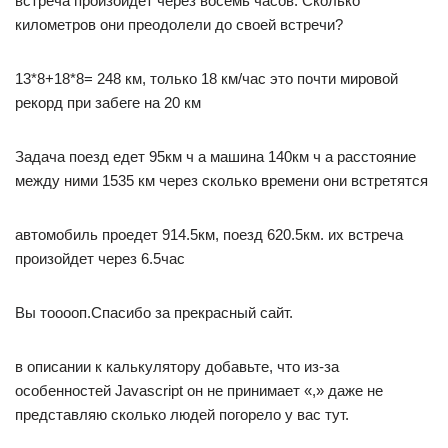
встреча произойдет через восемь часов. Сколько
километров они преодолели до своей встречи?
13*8+18*8= 248 км, только 18 км/час это почти мировой
рекорд при забеге на 20 км
Задача поезд едет 95км ч а машина 140км ч а расстояние
между ними 1535 км через сколько времени они встретятся
автомобиль проедет 914.5км, поезд 620.5км. их встреча
произойдет через 6.5час
Вы тооооп.Спасибо за прекрасный сайт.
в описании к калькулятору добавьте, что из-за
особенностей Javascript он не принимает «,» даже не
представляю сколько людей погорело у вас тут.