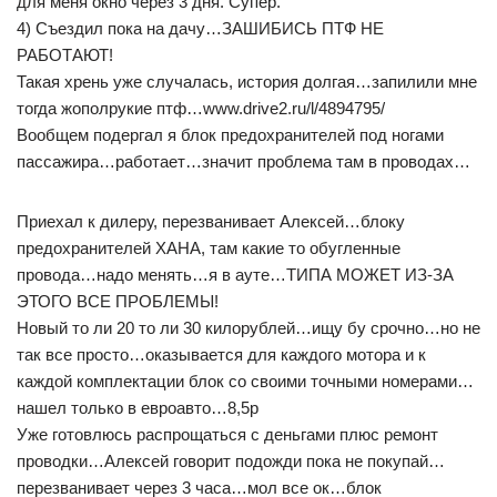
для меня окно через 3 дня. Супер.
4) Съездил пока на дачу…ЗАШИБИСЬ ПТФ НЕ
РАБОТАЮТ!
Такая хрень уже случалась, история долгая…запилили мне
тогда жополрукие птф…www.drive2.ru/l/4894795/
Вообщем подергал я блок предохранителей под ногами
пассажира…работает…значит проблема там в проводах…
Приехал к дилеру, перезванивает Алексей…блоку
предохранителей ХАНА, там какие то обугленные
провода…надо менять…я в ауте…ТИПА МОЖЕТ ИЗ-ЗА
ЭТОГО ВСЕ ПРОБЛЕМЫ!
Новый то ли 20 то ли 30 килорублей…ищу бу срочно…но не
так все просто…оказывается для каждого мотора и к
каждой комплектации блок со своими точными номерами…
нашел только в евроавто…8,5р
Уже готовлюсь распрощаться с деньгами плюс ремонт
проводки…Алексей говорит подожди пока не покупай…
перезванивает через 3 часа…мол все ок…блок