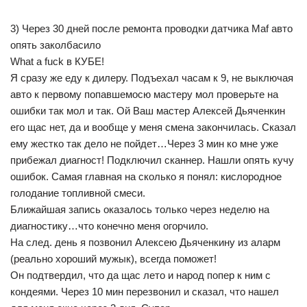
3) Через 30 дней после ремонта проводки датчика Maf авто
опять заколбасило
What a fuck в КУБЕ!
Я сразу же еду к дилеру. Подъехал часам к 9, не выключая
авто к первому попавшемосю мастеру мол проверьте на
ошибки так мол и так. Ой Ваш мастер Алексей Дьяченкин
его щас нет, да и вообще у меня смена закончилась. Сказал
ему жестко так дело не пойдет…Через 3 мин ко мне уже
прибежал диагност! Подключил сканнер. Нашли опять кучу
ошибок. Самая главная на сколько я понял: кислородное
голодание топливной смеси.
Ближайшая запись оказалось только через неделю на
диагностику…что конечно меня огорчило.
На след. день я позвонил Алексею Дьяченкину из аларм
(реально хороший мужык), всегда поможет!
Он подтвердил, что да щас лето и народ попер к ним с
кондеями. Через 10 мин перезвонил и сказал, что нашел