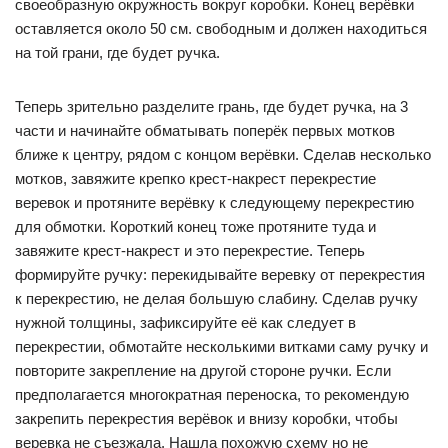
своеобразную окружность вокруг коробки. Конец верёвки
оставляется около 50 см. свободным и должен находиться
на той грани, где будет ручка.
Теперь зрительно разделите грань, где будет ручка, на 3
части и начинайте обматывать поперёк первых мотков
ближе к центру, рядом с концом верёвки. Сделав несколько
мотков, завяжите крепко крест-накрест перекрестие
веревок и протяните верёвку к следующему перекрестию
для обмотки. Короткий конец тоже протяните туда и
завяжите крест-накрест и это перекрестие. Теперь
формируйте ручку: перекидывайте веревку от перекрестия
к перекрестию, не делая большую слабину. Сделав ручку
нужной толщины, зафиксируйте её как следует в
перекрестии, обмотайте несколькими витками саму ручку и
повторите закрепление на другой стороне ручки. Если
предполагается многократная переноска, то рекомендую
закрепить перекрестия верёвок и внизу коробки, чтобы
веревка не съезжала. Нашла похожую схему но не