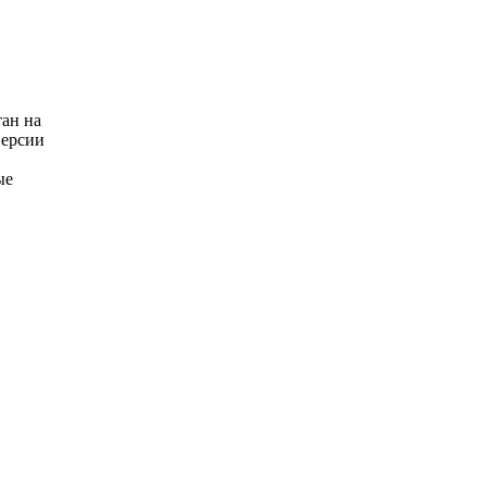
тан на
версии
ые