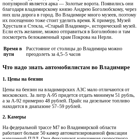
популярной является арка — Золотые ворота. Появились они
благодаря владимирскому князю Андрею Боголюбскому, через
них шла дорога в город. Во Владимире много музеев, поэтому
их посещению тоже стоит уделить время. К примеру, Музей
Хрусталя и Стекла, «Старый Владимир», исторический музей.
Если есть желание, можно отправиться в Боголюбово и там
посмотреть белокаменный храм Покрова на Нерли.
Время в
Расстояние от столицы до Владимира можно
пути
преодолеть за 4,5–5 часов
Что надо знать автомобилистам во Владимире
1. Цены на бензин
Цены на бензин на владимирских АЗС мало отличаются от
московских. За литр А-95 придется отдать минимум 51 рубль,
а за А-92 примерно 48 рублей. Прайс на дизельное топливо
находится в диапазоне 57–59 рублей.
2. Камеры
На федеральной трассе М7 во Владимирской области
работают больше 50 камер автоматизированной фиксации
нарушений ПДД. Они фиксируют нарушения скоростного